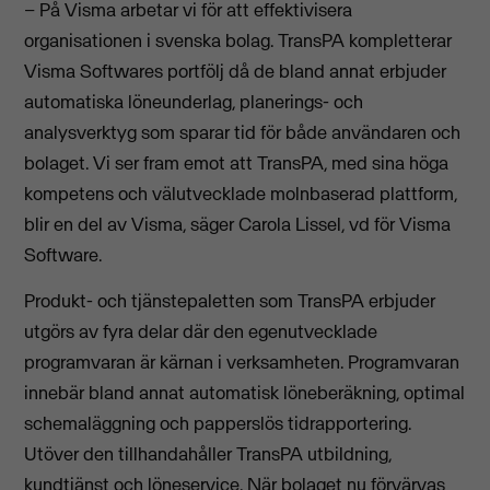
– På Visma arbetar vi för att effektivisera
organisationen i svenska bolag. TransPA kompletterar
Visma Softwares portfölj då de bland annat erbjuder
automatiska löneunderlag, planerings- och
analysverktyg som sparar tid för både användaren och
bolaget. Vi ser fram emot att TransPA, med sina höga
kompetens och välutvecklade molnbaserad plattform,
blir en del av Visma, säger Carola Lissel, vd för Visma
Software.
Produkt- och tjänstepaletten som TransPA erbjuder
utgörs av fyra delar där den egenutvecklade
programvaran är kärnan i verksamheten. Programvaran
innebär bland annat automatisk löneberäkning, optimal
schemaläggning och papperslös tidrapportering.
Utöver den tillhandahåller TransPA utbildning,
kundtjänst och löneservice. När bolaget nu förvärvas