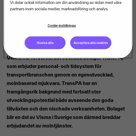
Vi delar också information om din användning av sidan med våra
partners inom sociala medier, marknadsföring och analys.
Cookie-inställningar
Avvisa alla
Acceptera alla cookies
Visma har förvärvat det svenska bolaget TransPA,
som erbjuder personal- och tidsystem för
transportbranschen genom en egenutvecklad,
molnbaserad mjukvara. TransPA har en
framgångsrik bakgrund med fortsatt stor
utvecklingspotential både avseende den goda
tillväxten och den nischade verksamheten. Bolaget
blir en del av Visma i Sverige som därmed breddar
erbjudandet av molntjänster.