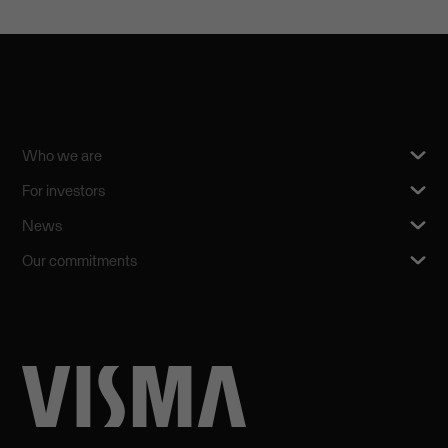
Who we are
For investors
News
Our commitments