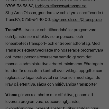
0705-36 56 82,
torbjorn.eliasson@transpa.se
Stig-Arne Olsson, grundare av och styrelseordförande i
TransPA, 0768-64 40 00,
stig-arne.olsson@transpa.se
TransPA
utvecklar och tillhandahåller programvara
och tjänster som effektiviserar personal och
lönearbetet i transport- och entreprenadföretag. Med
TransPA:s egenutvecklade molnbaserade programvara
optimeras personalresurserna samtidigt som det
manuella administrativa arbetet minimeras. Företagets
kunder får dessutom kontroll över viktiga uppgifter som
regleras av lagar och avtal i en bransch med stigande
krav på effektiva, säkra och miljövänliga transporter.
Visma
gör verksamheter mer effektiva, genom att
leverera programvara, outsourcingtjänster,
inköpslösningar, inkassotjänster, butiksdatalösningar