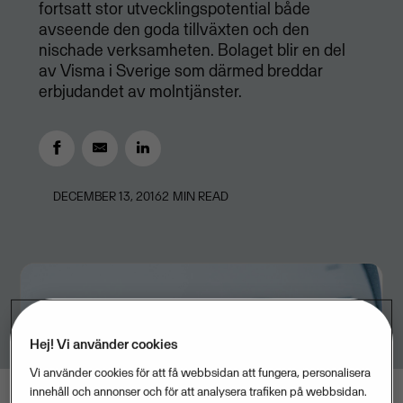
fortsatt stor utvecklingspotential både
avseende den goda tillväxten och den
nischade verksamheten. Bolaget blir en del
av Visma i Sverige som därmed breddar
erbjudandet av molntjänster.
DECEMBER 13, 2016
2
MIN READ
Hej! Vi använder cookies
Vi använder cookies för att få webbsidan att fungera, personalisera
innehåll och annonser och för att analysera trafiken på webbsidan.