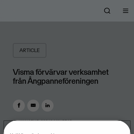
ARTICLE
Visma förvärvar verksamhet
från Ångpanneföreningen
JANUARY 3, 2006
0
MIN READ