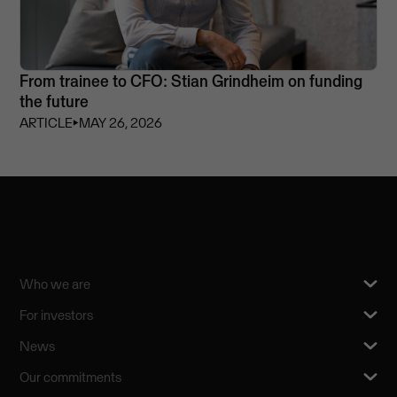
From trainee to CFO: Stian Grindheim on funding
the future
ARTICLE
⏵
MAY 26, 2026
Who we are
For investors
News
Our commitments