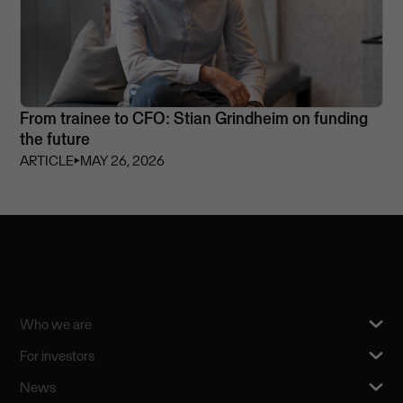
From trainee to CFO: Stian Grindheim on funding
the future
ARTICLE
⏵
MAY 26, 2026
Who we are
For investors
News