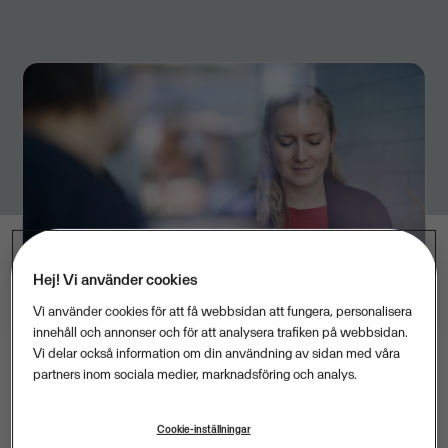
Hej! Vi använder cookies
Vi använder cookies för att få webbsidan att fungera, personalisera
innehåll och annonser och för att analysera trafiken på webbsidan.
Vi delar också information om din användning av sidan med våra
partners inom sociala medier, marknadsföring och analys.
Visma förvärvar systemleverantören Viskan System
Cookie-inställningar
AB med e-handel, omnikanal