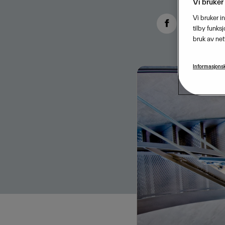
Vi bruker
Vi bruker i
tilby funks
bruk av net
Informasjonsk