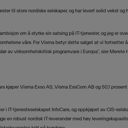
ester til store nordiske selskaper, og har levert solid vekst og
 ambisjon om å styrke sin satsing på IT-tjenester, og jeg er ove
somhetene våre. For Visma betyr dette salget at vi fortsetter 
ør av virksomhetskritisk programvare i Europa”, sier Merete H
ars kjøper Visma Exso AS, Visma EssCom AB og 50,1 prosent 
er i IT-tjenesteselskapet InfoCare, og oppkjøpet av CIS-selsk
gge en robust nordisk IT-leverandør med høy leveringskapasite
tilstedeværelse tett på kundene.