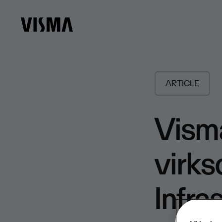
ARTICLE
Visma
virks
Infra