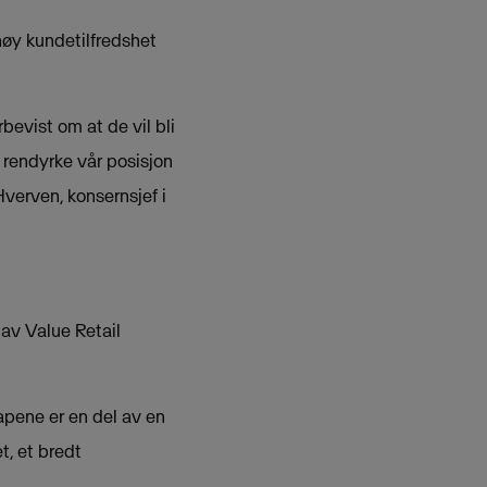
 høy kundetilfredshet
rbevist om at de vil bli
å rendyrke vår posisjon
verven, konsernsjef i
av Value Retail
apene er en del av en
t, et bredt