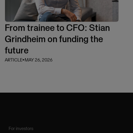
From trainee to CFO: Stian
Grindheim on funding the
future
ARTICLE
⏵
MAY 26, 2026
For investors