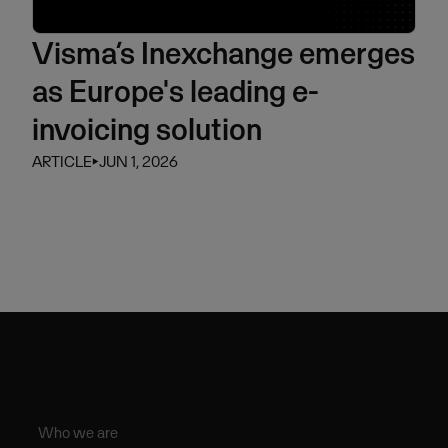
Visma’s Inexchange emerges
as Europe's leading e-
invoicing solution
ARTICLE
⏵
JUN 1, 2026
Who we are