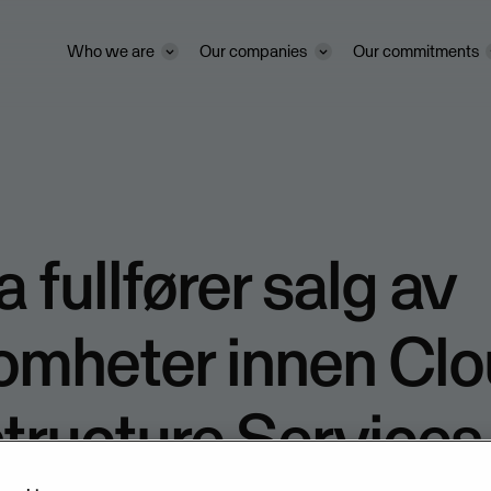
Who we are
Our companies
Our commitments
 fullfører salg av
omheter innen Cl
structure Services