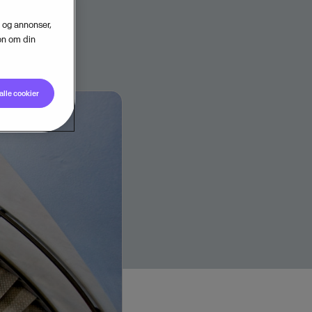
d og annonser,
jon om din
alle cookier