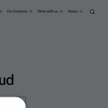
For investors
Work with us
News
oud