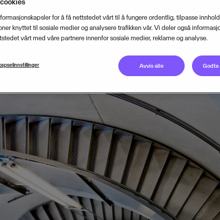
 cookies
nformasjonskapsler for å få nettstedet vårt til å fungere ordentlig, tilpasse innhol
NOVEMBER 1, 2022
1
MIN READ
joner knyttet til sosiale medier og analysere trafikken vår. Vi deler også informas
tstedet vårt med våre partnere innenfor sosiale medier, reklame og analyse.
apselinnstillinger
Avvis alle
Godta 