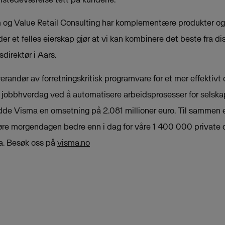
 og Value Retail Consulting har komplementære produkter og 
 et felles eierskap gjør at vi kan kombinere det beste fra di
direktør i Aars.
randør av forretningskritisk programvare for et mer effektivt
 jobbhverdag ved å automatisere arbeidsprosesser for selska
hadde Visma en omsetning på 2.081 millioner euro. Til sammen 
jøre morgendagen bedre enn i dag for våre 1 400 000 private o
a. Besøk oss på
visma.no