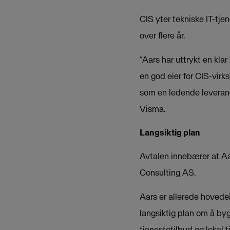
CIS yter tekniske IT-tjen
over flere år.
“Aars har uttrykt en klar
en god eier for CIS-virk
som en ledende leverand
Visma.
Langsiktig plan
Avtalen innebærer at A
Consulting AS.
Aars er allerede hovedei
langsiktig plan om å by
tjenestetilbud og lokal 