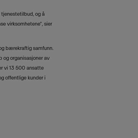
tjenestetilbud, og å
sse virksomhetene", sier
 og bærekraftig samfunn.
p og organisasjoner av
er vi 13 500 ansatte
g offentlige kunder i