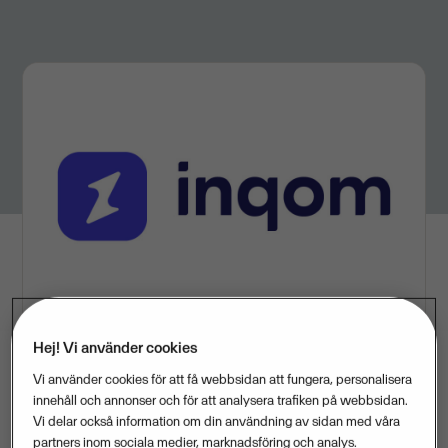
Hej! Vi använder cookies
Vi använder cookies för att få webbsidan att fungera, personalisera
innehåll och annonser och för att analysera trafiken på webbsidan.
När affären går igenom blir det Vismas debut på den
Vi delar också information om din användning av sidan med våra
franska marknaden och innebär att bolaget nu finns
partners inom sociala medier, marknadsföring och analys.