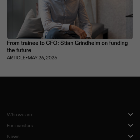
From trainee to CFO: Stian Grindheim on funding
the future
ARTICLE
⏵
MAY 26, 2026
Who we are
For investors
News