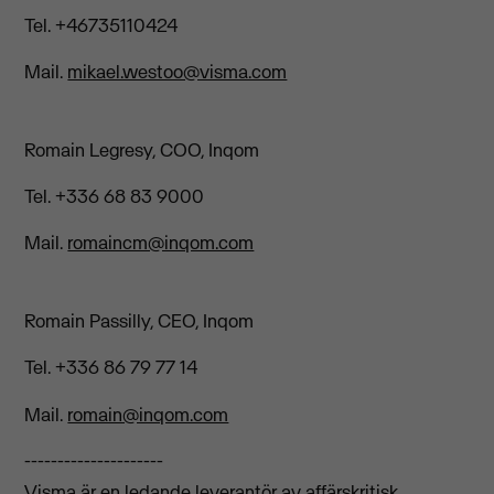
Tel. +46735110424
Mail.
mikael.westoo@visma.com
Romain Legresy, COO, Inqom
Tel. +336 68 83 9000
Mail.
romaincm@inqom.com
Romain Passilly, CEO, Inqom
Tel. +336 86 79 77 14
Mail.
romain@inqom.com
---------------------
Visma är en ledande leverantör av affärskritisk