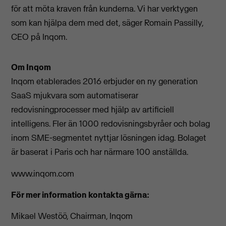
för att möta kraven från kunderna. Vi har verktygen
som kan hjälpa dem med det, säger Romain Passilly,
CEO på Inqom.
Om Inqom
Inqom etablerades 2016 erbjuder en ny generation
SaaS mjukvara som automatiserar
redovisningprocesser med hjälp av artificiell
intelligens. Fler än 1000 redovisningsbyråer och bolag
inom SME-segmentet nyttjar lösningen idag. Bolaget
är baserat i Paris och har närmare 100 anställda.
www.inqom.com
För mer information kontakta gärna:
Mikael Westöö, Chairman, Inqom