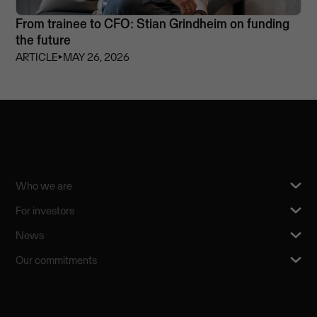
From trainee to CFO: Stian Grindheim on funding
the future
ARTICLE
⏵
MAY 26, 2026
Who we are
For investors
News
Our commitments