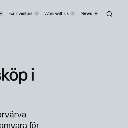
For investors
Work with us
News
köp i
örvärva
ramvara för