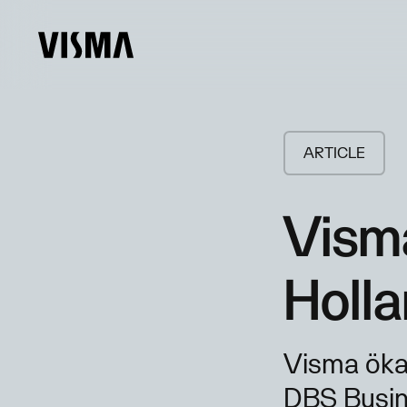
ARTICLE
Visma
Holl
Visma ökar
DBS Busine