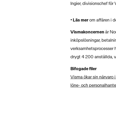
Ingier, divisionschef fö
•
Läs mer
om affären i 
Vismakoncernen
är No
inköpslösningar, betalni
verksamhetsprocesser ho
drygt 4 200 anställda, v
Bifogade filer
Visma ökar sin närvaro 
löne- och personalhante