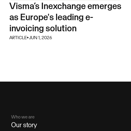
Visma’s Inexchange emerges
as Europe's leading e-
invoicing solution
ARTICLE
⏵
JUN 1, 2026
Who we are
Our story