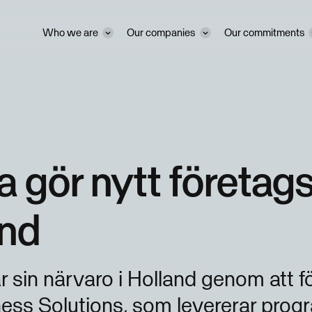
Who we are
Our companies
Our commitments
 gör nytt företags
and
 sin närvaro i Holland genom att f
ss Solutions, som levererar prog