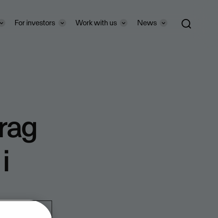
For investors
Work with us
News
drag
i