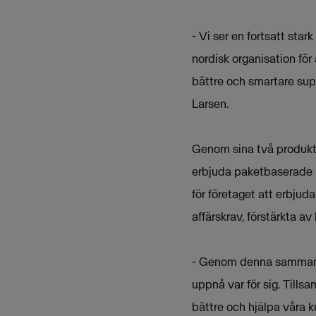
- Vi ser en fortsatt sta
nordisk organisation för
bättre och smartare sup
Larsen.
Genom sina två produk
erbjuda paketbaserade l
för företaget att erbju
affärskrav, förstärkta a
- Genom denna sammansla
uppnå var för sig. Tills
bättre och hjälpa våra ku