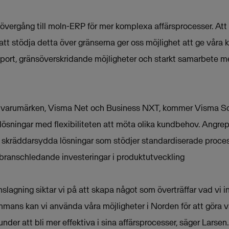
rk övergång till moln-ERP för mer komplexa affärsprocesser. At
 att stödja detta över gränserna ger oss möjlighet att ge våra
port, gränsöverskridande möjligheter och starkt samarbete mel
tvarumärken, Visma Net och Business NXT, kommer Visma So
ösningar med flexibiliteten att möta olika kundbehov. Angrep
da skräddarsydda lösningar som stödjer standardiserade proc
v branschledande investeringar i produktutveckling
gning siktar vi på att skapa något som överträffar vad vi in
ammans kan vi använda våra möjligheter i Norden för att göra 
nder att bli mer effektiva i sina affärsprocesser, säger Larsen.