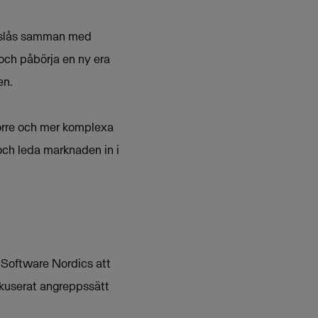
S slås samman med
och påbörja en ny era
en.
törre och mer komplexa
och leda marknaden in i
 Software Nordics att
kuserat angreppssätt