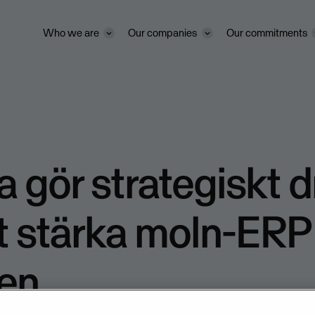
Who we are
Our companies
Our commitments
 gör strategiskt 
tt stärka moln-ERP 
en