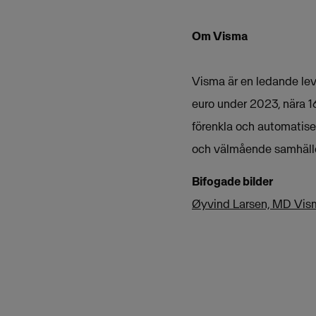
Om Visma
Visma är en ledande lev
euro under 2023, nära 1
förenkla och automatisera
och välmående samhäll
Bifogade bilder
Øyvind Larsen, MD Vis