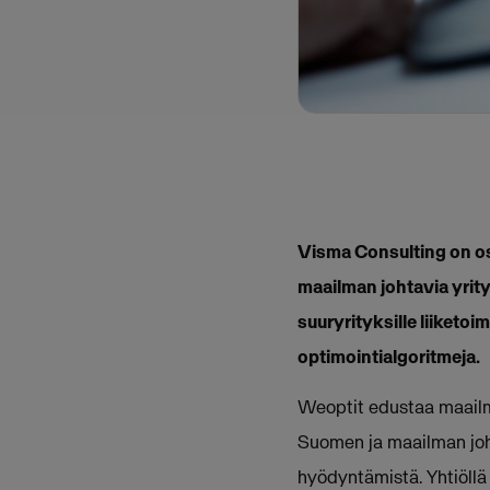
Visma Consulting on os
maailman johtavia yrit
suuryrityksille liiketo
optimointialgoritmeja.
Weoptit edustaa maailm
Suomen ja maailman johta
hyödyntämistä. Yhtiöllä