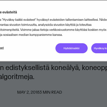
a-perhettä
 evästeitä
sulting on ostanut Weoptit-nimise
a “Hyväksy kaikki evästeet” hyväksyt evästeiden tallentamisen laitteellesi. Niide
ntaa sivuston toimivuutta, analysoida sivuston käyttöä ja toteuttaa
n nimi Myopt Consulting Oy), joka on
titoimenpiteitä. Voimme jakaa tietoja verkkosivustomme käyttöäsi koskien myö
n ja sosiaalisen median kumppaniemme kanssa.
ohtavia yrityksiä optimoinnissa ja 
isessä. Weoptit toimittaa pääasia
set
Hylkää kaikki
Hyväksy ka
ille liiketoiminnan optimointiratkai
 edistyksellistä koneälyä, koneopp
algoritmeja.
MAY 2, 2018
3
MIN READ