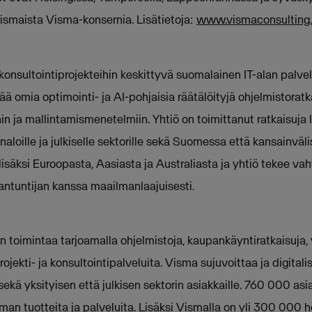
ismaista Visma-konsernia. Lisätietoja:
www.vismaconsulting.
nsultointiprojekteihin keskittyvä suomalainen IT-alan palvelu
ää omia optimointi- ja AI-pohjaisia räätälöityjä ohjelmistoratk
hin ja mallintamismenetelmiin. Yhtiö on toimittanut ratkaisuja l
naloille ja julkiselle sektorille sekä Suomessa että kansainvälis
isäksi Euroopasta, Aasiasta ja Australiasta ja yhtiö tekee vah
antuntijan kanssa maailmanlaajuisesti.
 toimintaa tarjoamalla ohjelmistoja, kaupankäyntiratkaisuja, 
rojekti- ja konsultointipalveluita. Visma sujuvoittaa ja digitali
sekä yksityisen että julkisen sektorin asiakkaille. 760 000 asi
an tuotteita ja palveluita. Lisäksi Vismalla on yli 300 000 h