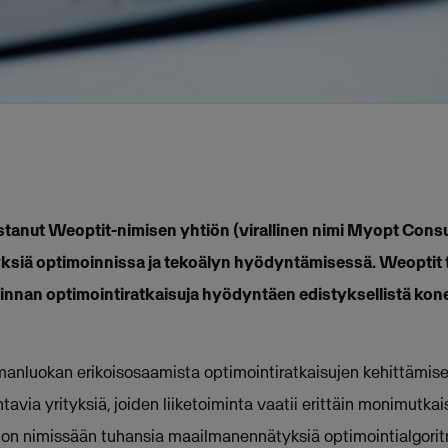
tanut Weoptit-nimisen yhtiön (virallinen nimi Myopt Consul
yksiä optimoinnissa ja tekoälyn hyödyntämisessä. Weoptit 
iminnan optimointiratkaisuja hyödyntäen edistyksellistä kon
anluokan erikoisosaamista optimointiratkaisujen kehittämise
via yrityksiä, joiden liiketoiminta vaatii erittäin monimutkai
 on nimissään tuhansia maailmanennätyksiä optimointialgorit