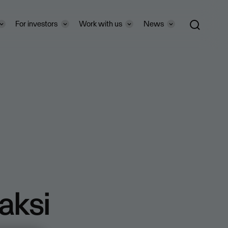
For investors
Work with us
News
aksi