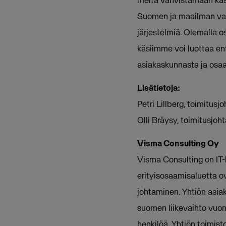
Suomen ja maailman vaati
järjestelmiä. Olemalla 
käsiimme voi luottaa en
asiakaskunnasta ja osaa
Lisätietoja:
Petri Lillberg, toimitu
Olli Bräysy, toimitusjo
Visma Consulting Oy
Visma Consulting on IT-k
erityisosaamisaluetta ova
johtaminen. Yhtiön asia
suomen liikevaihto vuon
henkilöä. Yhtiön toimis