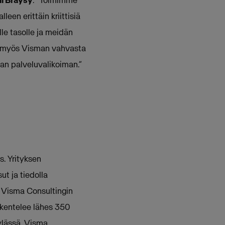
en erittäin kriittisiä
le tasolle ja meidän
tyy myös Visman vahvasta
an palveluvalikoiman.”
s. Yrityksen
ut ja tiedolla
. Visma Consultingin
skentelee lähes 350
ylässä. Visma