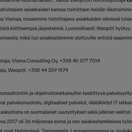
vimpien asiakkaiden kanssa toimittaen heidän liiketoiminnalle
osa Vismaa, nousemme toimittajana asiakkaiden silmissä toisel
tistä kriittisempiä järjestelmiä. Luonnollisesti Weoptit hyö
misesta, mikä tuo asiakkaidemme ulottuville entistä laajemm
sjohtaja, Visma Consulting Oy, +358 40 577 7014
htaja, Weoptit, +358 44 359 1974
onsultointiin ja ohjelmistoratkaisuihin keskittyvä palveluyrity
t palvelumuotoilu, digitaaliset palvelut, räätälöidyt IT ratkais
kaskuntana on suomalaiset suuryritykset sekä julkinen sektori
na 2017 oli 36 miljoonaa euroa ja sen asiakashankkeissa työ
tot ovat Helsingissä, Tampereella, Lappeenrannassa ja Jyväsk