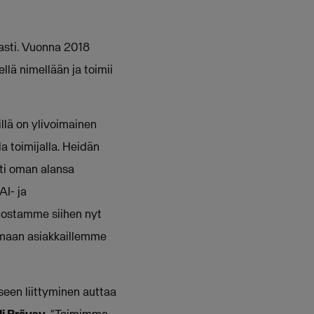
easti. Vuonna 2018
llä nimellään ja toimii
llä on ylivoimainen
a toimijalla. Heidän
sti oman alansa
”AI- ja
anostamme siihen nyt
amaan asiakkaillemme
seen liittyminen auttaa
li Bräysy
. "Toimimme