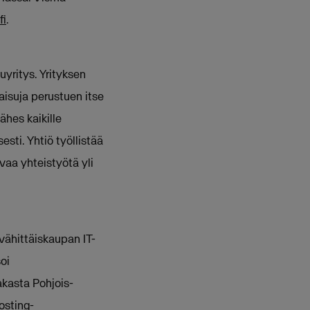
fi
.
yritys. Yrityksen
aisuja perustuen itse
ähes kaikille
esti. Yhtiö työllistää
vaa yhteistyötä yli
vähittäiskaupan IT-
soi
akasta Pohjois-
osting-