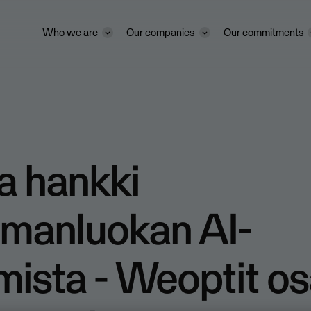
Who we are
Our companies
Our commitments
a hankki
lmanluokan AI-
ista - Weoptit os