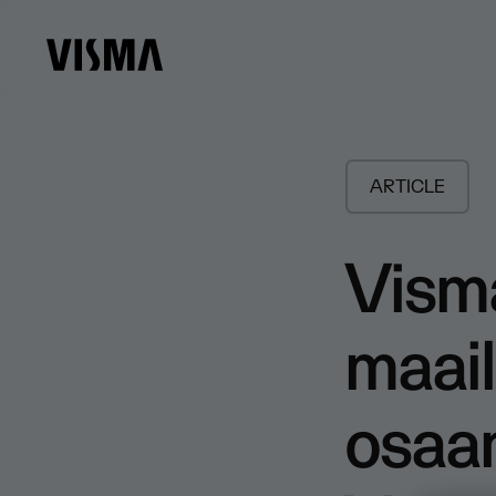
ARTICLE
Vism
maai
osaam