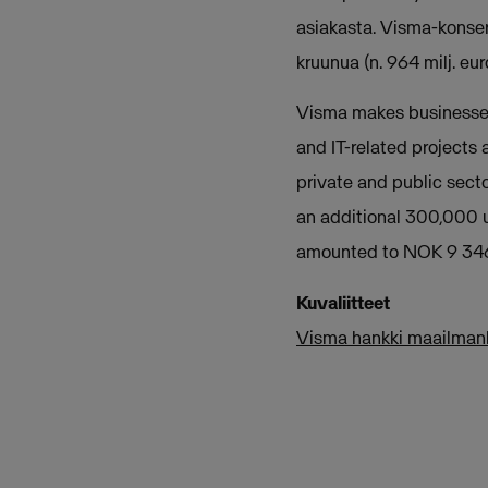
asiakasta. Visma-konser
kruunua (n. 964 milj. euro
Visma makes businesses m
and IT-related projects 
private and public sect
an additional 300,000 u
amounted to NOK 9 346 
Kuvaliitteet
Visma hankki maailmanl