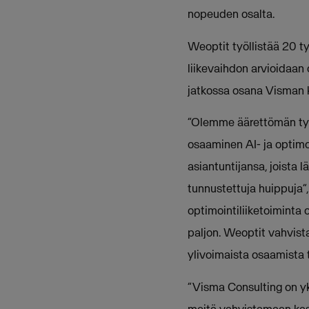
nopeuden osalta.
Weoptit työllistää 20 t
liikevaihdon arvioidaan 
jatkossa osana Visman 
”Olemme äärettömän tyyt
osaaminen AI- ja optimo
asiantuntijansa, joista 
tunnustettuja huippuja”
optimointiliiketoiminta
paljon. Weoptit vahvis
ylivoimaista osaamista t
”Visma Consulting on yk
meitä vahvistamaan kas