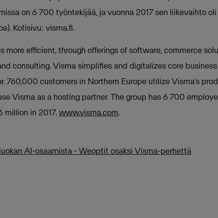
nissa on 6 700 työntekijää, ja vuonna 2017 sen liikevaihto ol
a). Kotisivu: visma.fi.
ore efficient, through offerings of software, commerce solutio
and consulting. Visma simplifies and digitalizes core busines
or. 760,000 customers in Northern Europe utilize Visma’s pro
se Visma as a hosting partner. The group has 6 700 employe
million in 2017.
www.visma.com
.
uokan AI-osaamista - Weoptit osaksi Visma-perhettä