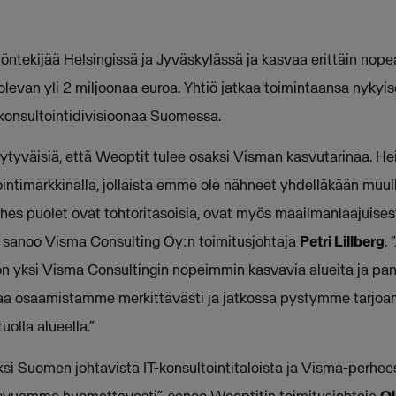
yöntekijää Helsingissä ja Jyväskylässä ja kasvaa erittäin nop
olevan yli 2 miljoonaa euroa. Yhtiö jatkaa toimintaansa nykyise
konsultointidivisioonaa Suomessa.
yväisiä, että Weoptit tulee osaksi Visman kasvutarinaa. Hei
intimarkkinalla, jollaista emme ole nähneet yhdelläkään muull
lähes puolet ovat tohtoritasoisia, ovat myös maailmanlaajuise
, sanoo Visma Consulting Oy:n toimitusjohtaja
Petri Lillberg
. 
 on yksi Visma Consultingin nopeimmin kasvavia alueita ja p
taa osaamistamme merkittävästi ja jatkossa pystymme tarjo
uolla alueella.”
si Suomen johtavista IT-konsultointitaloista ja Visma-perhee
vuamme huomattavasti”, sanoo Weoptitin toimitusjohtaja
Ol