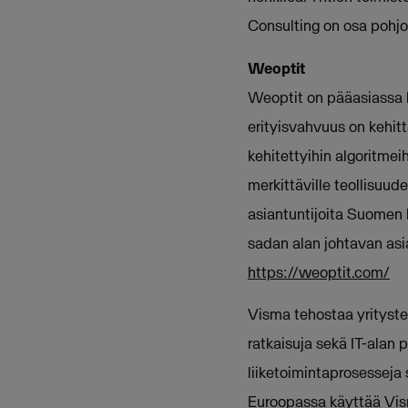
Consulting on osa pohjo
Weoptit
Weoptit on pääasiassa ko
erityisvahvuus on kehitt
kehitettyihin algoritmei
merkittäville teollisuude
asiantuntijoita Suomen l
sadan alan johtavan asi
https://weoptit.com/
Visma tehostaa yritysten
ratkaisuja sekä IT-alan p
liiketoimintaprosesseja 
Euroopassa käyttää Vism