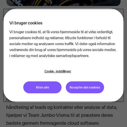
Vi bruger cookies
Visma har været stolt hovedsponsor for Team
Vi bruger cookies til, at få vores hjemmeside til at virke ordentligt,
Jumbo-Visma siden 2019 og understøtter nu
personalisere indhold og reklamer, tilbyde funktioner i forhold til
cykelholdet i gennemførelsen af en nytænkende
sociale medier og analysere vores traffik. Vi deler også information
vedrørende din brug af vores hjemmeside på vores sociale medier,
rekrutteringskampagne, der skal få cykelsportens
i reklamer og med analytiske samarbejdspartnere.
usynlige helte helt op på podiet.
Cookie - indstillinger
Visma understøtter Team Jumbo-Visma igennem
teknologi, der løser komplekse udfordringer og
Afvis alle
Accepter alle cookies
optimerer performance. Hvad end det handler om
regnskabsprocesser, digital kontraktunderskrivning,
håndtering af leads og kontakter eller analyse af data,
hjælper vi Team Jumbo-Visma til at præstere deres
bedste gennem fremragende cloud software.