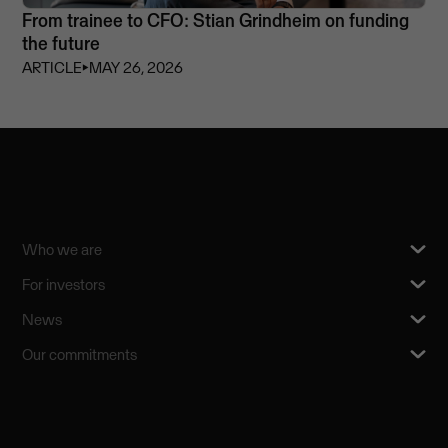
From trainee to CFO: Stian Grindheim on funding
the future
ARTICLE
⏵
MAY 26, 2026
Who we are
For investors
News
Our commitments