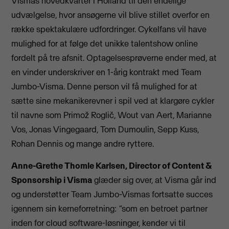
Vismas hovedkvarter i Holland til den endelige
udvælgelse, hvor ansøgerne vil blive stillet overfor en
række spektakulære udfordringer. Cykelfans vil have
mulighed for at følge det unikke talentshow online
fordelt på tre afsnit. Optagelsesprøverne ender med, at
en vinder underskriver en 1-årig kontrakt med Team
Jumbo-Visma. Denne person vil få mulighed for at
sætte sine mekanikerevner i spil ved at klargøre cykler
til navne som Primož Roglič, Wout van Aert, Marianne
Vos, Jonas Vingegaard, Tom Dumoulin, Sepp Kuss,
Rohan Dennis og mange andre ryttere.
Anne-Grethe Thomle Karlsen, Director of Content &
Sponsorship i Visma
glæder sig over, at Visma går ind
og understøtter Team Jumbo-Vismas fortsatte succes
igennem sin kerneforretning: “som en betroet partner
inden for cloud software-løsninger, kender vi til