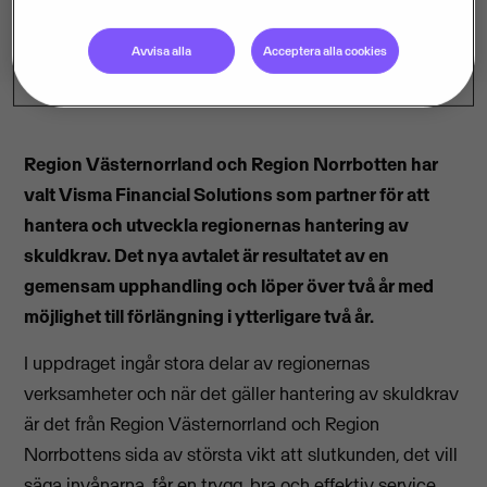
Avvisa alla
Acceptera alla cookies
Region Västernorrland och Region Norrbotten har
valt Visma Financial Solutions som partner för att
hantera och utveckla regionernas hantering av
skuldkrav. Det nya avtalet är resultatet av en
gemensam upphandling och löper över två år med
möjlighet till förlängning i ytterligare två år.
I uppdraget ingår stora delar av regionernas
verksamheter och när det gäller hantering av skuldkrav
är det från Region Västernorrland och Region
Norrbottens sida av största vikt att slutkunden, det vill
säga invånarna, får en trygg, bra och effektiv service.