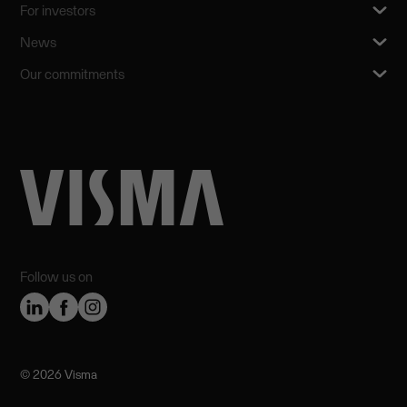
For investors
News
Our commitments
Follow us on
©️ 2026 Visma