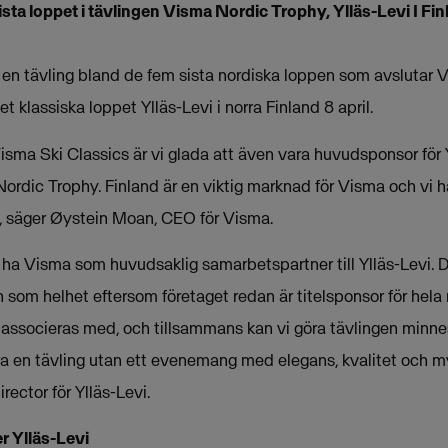
ta loppet i tävlingen Visma Nordic Trophy, Ylläs-Levi I Fin
en tävling bland de fem sista nordiska loppen som avslutar V
t klassiska loppet Ylläs-Levi i norra Finland 8 april.
sma Ski Classics är vi glada att även vara huvudsponsor för Y
 Nordic Trophy. Finland är en viktig marknad för Visma och vi h
n, säger Øystein Moan, CEO för Visma.
 ha Visma som huvudsaklig samarbetspartner till Ylläs-Levi. D
 som helhet eftersom företaget redan är titelsponsor för hel
t associeras med, och tillsammans kan vi göra tävlingen minn
ara en tävling utan ett evenemang med elegans, kvalitet och m
ector för Ylläs-Levi.
er Ylläs-Levi