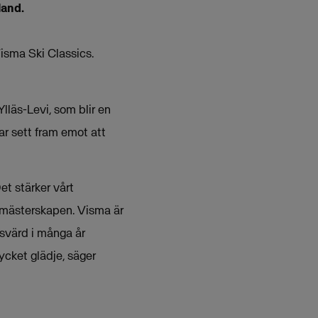
land.
isma Ski Classics.
lläs-Levi, som blir en
ar sett fram emot att
et stärker vårt
a mästerskapen. Visma är
esvärd i många år
ycket glädje, säger