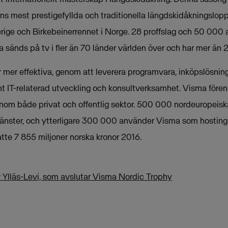
ens mest prestigefyllda och traditionella längdskidåkningslop
erige och Birkebeinerrennet i Norge. 28 proffslag och 50 000 
sänds på tv i fler än 70 länder världen över och har mer än 20
mer effektiva, genom att leverera programvara, inköpslösninga
t IT-relaterad utveckling och konsultverksamhet. Visma fören
nom både privat och offentlig sektor. 500 000 nordeuropeis
änster, och ytterligare 300 000 använder Visma som hosting
te 7 855 miljoner norska kronor 2016.
Ylläs-Levi, som avslutar Visma Nordic Trophy