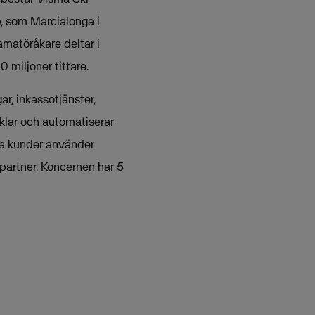
p, som Marcialonga i
amatöråkare deltar i
 miljoner tittare.
r, inkassotjänster,
klar och automatiserar
ka kunder använder
partner. Koncernen har 5