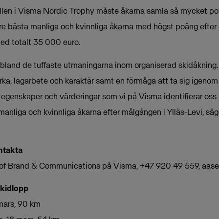
allen i Visma Nordic Trophy måste åkarna samla så mycket po
re bästa manliga och kvinnliga åkarna med högst poäng efter d
med totalt 35 000 euro.
 bland de tuffaste utmaningarna inom organiserad skidåkning.
rka, lagarbete och karaktär samt en förmåga att ta sig igeno
 egenskaper och värderingar som vi på Visma identifierar oss
 manliga och kvinnliga åkarna efter målgången i Ylläs-Levi, s
ntakta
r of Brand & Communications på Visma, +47 920 49 559,
aase
kidlopp
mars, 90 km