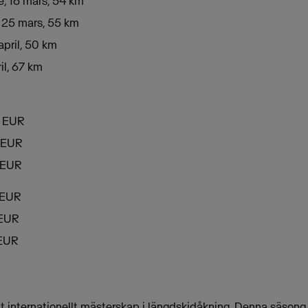
e, 18 mars, 54 km
, 25 mars, 55 km
april, 50 km
ril, 67 km
0 EUR
0 EUR
 EUR
0 EUR
 EUR
 EUR
tt internationellt mästerskap i längdskidåkning. Denna säsong