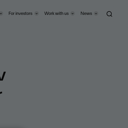
For investors
Work with us
News
v
r