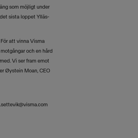
äng som möjligt under
et sista loppet Ylläs-
 För att vinna Visma
m motgångar och en hård
 med. Vi ser fram emot
äger Øystein Moan, CEO
.settevik@visma.com