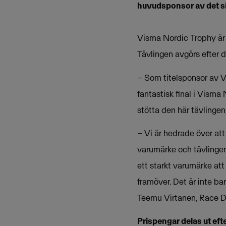
huvudsponsor av det sis
Visma Nordic Trophy är 
Tävlingen avgörs efter de
– Som titelsponsor av Vi
fantastisk final i Visma
stötta den här tävlinge
– Vi är hedrade över att
varumärke och tävlingen
ett starkt varumärke at
framöver. Det är inte b
Teemu Virtanen, Race Dir
Prispengar delas ut eft