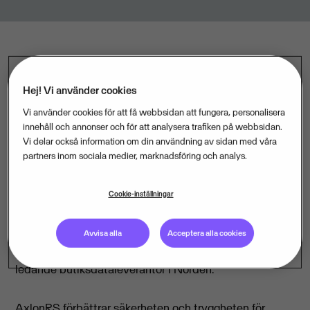
Avtalet innebär att Visma Retail blir exklusiv
Hej! Vi använder cookies
återförsäljare av kontanthanteringssystemet AxlonRS i
Norden. Visma Retail kommer aktivt att marknadsföra
Vi använder cookies för att få webbsidan att fungera, personalisera
innehåll och annonser och för att analysera trafiken på webbsidan.
och sälja AxlonRS samt ansvara för installation,
Vi delar också information om din användning av sidan med våra
utbildning och eftermarknad.
partners inom sociala medier, marknadsföring och analys.
- AxlonRS kompletterar vårt helhetserbjudande för
Cookie-inställningar
framtidens detaljhandel på ett mycket bra sätt, säger
Thomas Nordqvist, vd för Visma Retail AB.
Avvisa alla
Acceptera alla cookies
Samarbetsavtalet stärker ytterligare vår position som
ledande butiksdataleverantör i Norden.
AxlonRS förbättrar säkerheten och tryggheten för