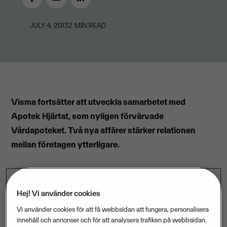
JULY 4, 2013
2
MIN READ
Visma fortsätter att utveckla samarbetet med
Apotek Hjärtat, som nyligen förvärvade
Vårdapoteket. Två nya affärer stärker relationen
mellan företagen ytterligare.
Visma kommer dels att hos Vårdapoteket
Hej! Vi använder cookies
implementera samma butiksdata- och
Vi använder cookies för att få webbsidan att fungera, personalisera
innehåll och annonser och för att analysera trafiken på webbsidan.
receptexpedieringssystem som Apotek Hjärtat redan