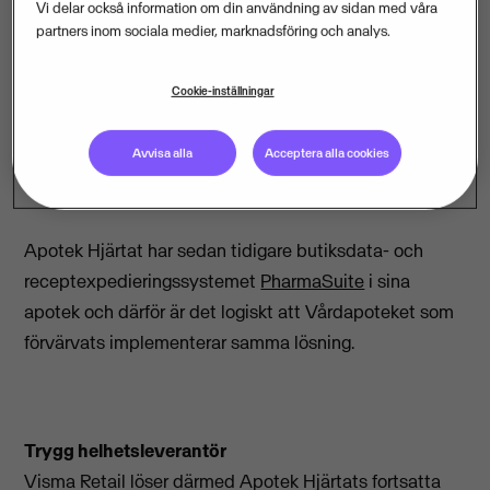
Vi delar också information om din användning av sidan med våra
använder, dels leverera en fullskalig e-handelslösning
partners inom sociala medier, marknadsföring och analys.
till den växande apotekskedjan. Butiksdatasystemet
kommer från
Visma Retail
och e-handelslösningen
Cookie-inställningar
levereras av
Visma Consulting
tillsammans med
Avensia.
Avvisa alla
Acceptera alla cookies
Apotek Hjärtat har sedan tidigare butiksdata- och
receptexpedieringssystemet
PharmaSuite
i sina
apotek och därför är det logiskt att Vårdapoteket som
förvärvats implementerar samma lösning.
Trygg helhetsleverantör
Visma Retail löser därmed Apotek Hjärtats fortsatta