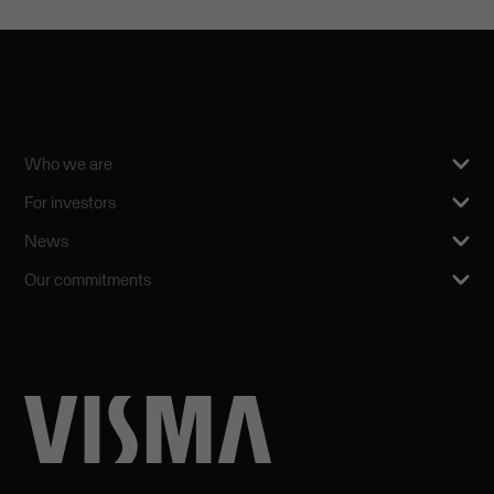
Who we are
For investors
News
Our commitments