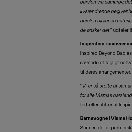
barslen via samarbejdet 
livsændrende begivenhed.
barslen bliver en naturl
de ønsker det,”
udtaler 
Inspiration i samvær me
Inspired Beyond Babies 
savnede et fagligt net
til deres arrangemente
”Vi er så stolte af sama
for alle Vismas barslen
fortæller stifter af In
Barnevogne i Visma H
Som en del af partnersk