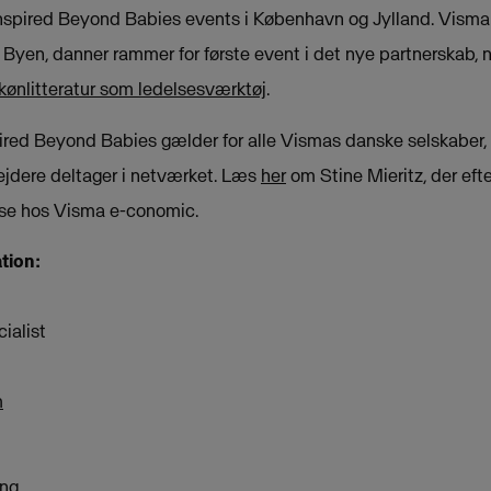
Inspired Beyond Babies events i København og Jylland. Vism
 Byen, danner rammer for første event i det nye partnerskab,
kønlitteratur som ledelsesværktøj
.
red Beyond Babies gælder for alle Vismas danske selskaber, 
jdere deltager i netværket. Læs
her
om Stine Mieritz, der eft
else hos Visma e-conomic.
tion:
ialist
m
ng