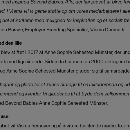
med Inspired Beyond Babies. Alle, der har prøvet at blive foræ
 I Visma vil vi gerne støtte op om vores medarbejdere i alle l
ig del af karrieren med mulighed for inspiration og et socialt f
Iben Barsøe, Employer Branding Specialist, Visma Danmark.
d den lille
blev stiftet i 2017 af Anne Sophie Sehested Münster, der unde
værk med ligesindede. Siden da har mere en 2000 deltagere 
r, og Anne Sophie Sehested Münster glæder sig til samarbejd
rbejdet og glade for at kunne bidrage til en inkluderende og u
de mænd og kvinder. Vi glæder os til at byde dem velkommen 
spired Beyond Babies Anne Sophie Sehested Münster.
ouse
abet vil Visma fremover også invitere barslende mødre, fædr