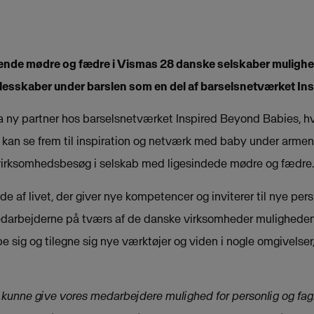
lende mødre og fædre i Vismas 28 danske selskaber mulighed 
llesskaber under barslen som en del af barselsnetværket In
a ny partner hos barselsnetværket Inspired Beyond Babies, hvi
 kan se frem til inspiration og netværk med baby under arm
virksomhedsbesøg i selskab med ligesindede mødre og fædre.
ode af livet, der giver nye kompetencer og inviterer til nye per
medarbejderne på tværs af de danske virksomheder muligheden
ybe sig og tilegne sig nye værktøjer og viden i nogle omgivels
t kunne give vores medarbejdere mulighed for personlig og fag