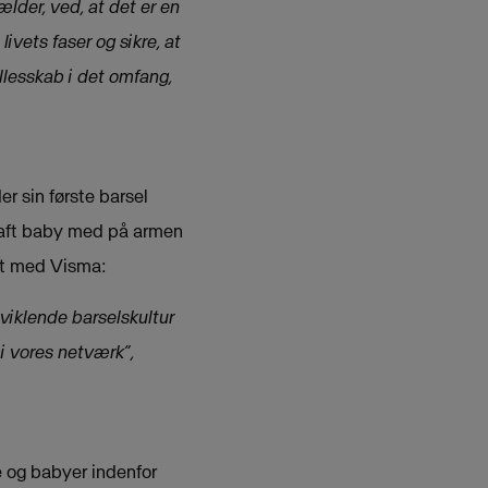
lder, ved, at det er en
ivets faser og sikre, at
ællesskab i det omfang,
r sin første barsel
haft baby med på armen
et med Visma:
dviklende barselskultur
i vores netværk”,
e og babyer indenfor