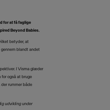
for at få faglige
spired Beyond Babies.
lket betyder, at
en gennem blandt andet
spektiver. I Visma glæder
 for også at bruge
er, der rummer både
lig udvikling under