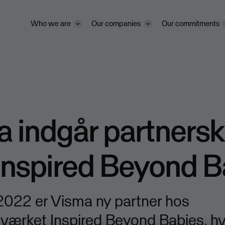
Who we are
Our companies
Our commitments
 indgår partners
Inspired Beyond B
 2022 er Visma ny partner hos
værket Inspired Beyond Babies, hv