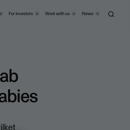
For investors
Work with us
News
kab
abies
ilket