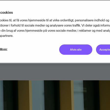
t medarbejdere på barsel kan se fre
 cookies
on og netværk med baby under arm
ookies til, at få vores hjemmeside til at virke ordentligt, personalisere indhold og
det månedlige foredrag og
tioner i forhold til sociale medier og analysere vores traffik. Vi deler også inform
din brug af vores hjemmeside på vores sociale medier, i reklamer og med analy
dsbesøg i selskab med ligesinded
partnere.
illinger
Afvis alle
Accepter
MAY 2, 2022
2
MIN READ