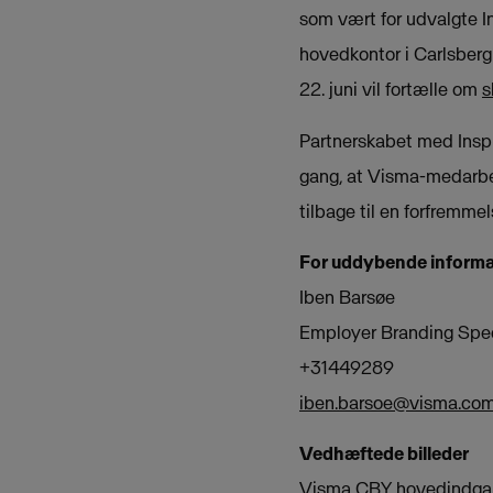
som vært for udvalgte 
hovedkontor i Carlsberg
22. juni vil fortælle om
s
Partnerskabet med Inspi
gang, at Visma-medarbe
tilbage til en forfremm
For uddybende informa
Iben Barsøe
Employer Branding Spec
+31449289
iben.barsoe@visma.co
Vedhæftede billeder
Visma CBY hovedindga