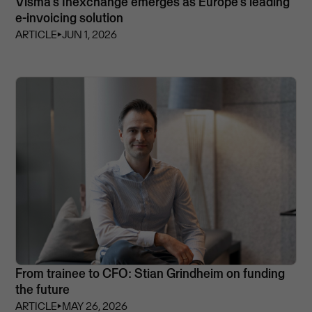
Visma’s Inexchange emerges as Europe's leading
e-invoicing solution
ARTICLE
⏵
JUN 1, 2026
From trainee to CFO: Stian Grindheim on funding
the future
ARTICLE
⏵
MAY 26, 2026