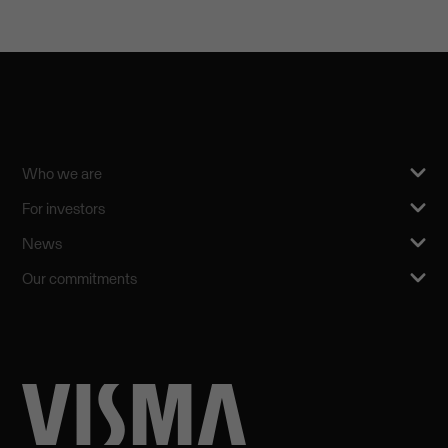
Who we are
For investors
News
Our commitments