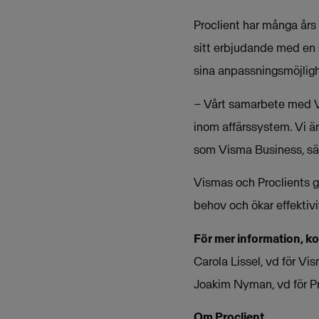
Proclient har många års
sitt erbjudande med en 
sina anpassningsmöjlig
– Vårt samarbete med Vis
inom affärssystem. Vi är
som Visma Business, säg
Vismas och Proclients 
behov och ökar effektivi
För mer information, k
Carola Lissel, vd för V
Joakim Nyman, vd för P
Om Proclient