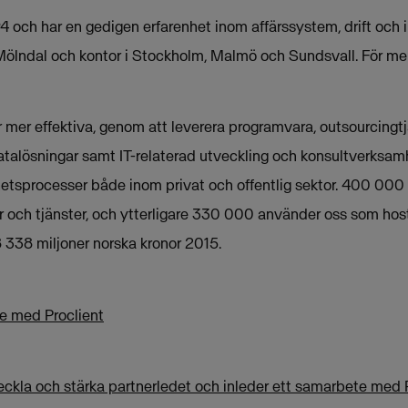
 och har en gedigen erfarenhet inom affärssystem, drift och i
i Mölndal och kontor i Stockholm, Malmö och Sundsvall. För mer
mer effektiva, genom att leverera programvara, outsourcingtjä
atalösningar samt IT-relaterad utveckling och konsultverksamh
etsprocesser både inom privat och offentlig sektor. 400 000
 och tjänster, och ytterligare 330 000 använder oss som host
 338 miljoner norska kronor 2015.
e med Proclient
veckla och stärka partnerledet och inleder ett samarbete med 