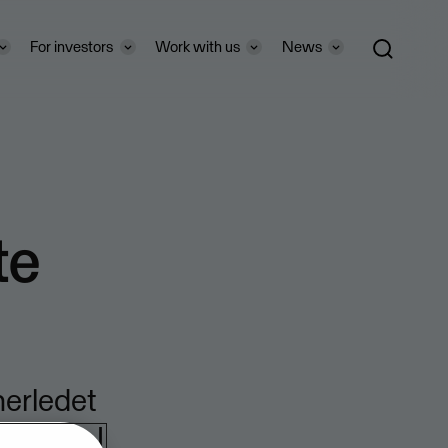
For investors
Work with us
News
te
nerledet
em AB. I