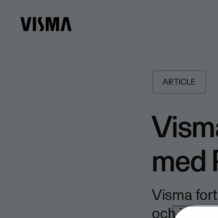
ARTICLE
​Vism
med P
Visma fort
och inlede