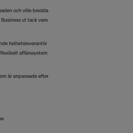
naden och ville bredda
 Business ut tack vare
ande helhetsleverantör
flexibelt affärssystem
som är anpassade efter
se