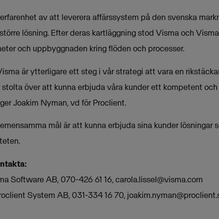
 erfarenhet av att leverera affärssystem på den svenska mark
större lösning. Efter deras kartläggning stod Visma och Visma
heter och uppbyggnaden kring flöden och processer.
ma är ytterligare ett steg i vår strategi att vara en rikstäck
 stolta över att kunna erbjuda våra kunder ett kompetent och 
er Joakim Nyman, vd för Proclient.
gemensamma mål är att kunna erbjuda sina kunder lösningar 
teten.
ontakta:
isma Software AB, 070-426 61 16,
carola.lissel@visma.com
roclient System AB, 031-334 16 70,
joakim.nyman@proclient.