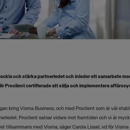
veckla och stärka partnerledet och inleder ett samarbete m
ir Proclient certifierade att sälja och implementera affärs
rågan kring Visma Business, och med Proclient som är väl eta
rtnerledet. Proclient satsar vidare mot framtiden och vi är myc
 det tillsammans med Visma, säger Carola Lissel, vd för Visma