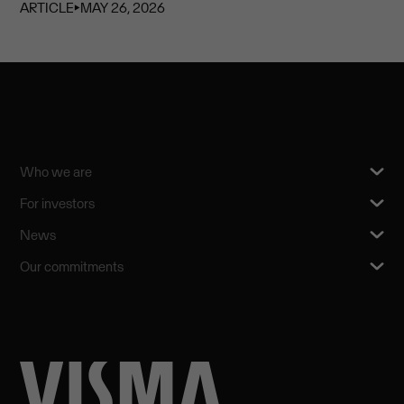
ARTICLE
⏵
MAY 26, 2026
Who we are
For investors
News
Our commitments