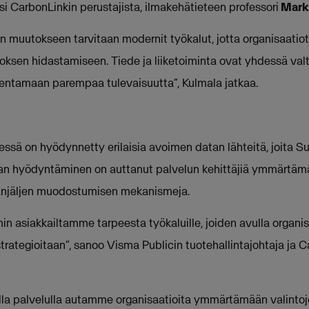
yksi CarbonLinkin perustajista, ilmakehätieteen professori
Mark
n muutokseen tarvitaan modernit työkalut, jotta organisaatiot
oksen hidastamiseen. Tiede ja liiketoiminta ovat yhdessä val
entamaan parempaa tulevaisuutta”, Kulmala jatkaa.
ssä on hyödynnetty erilaisia avoimen datan lähteitä, joita 
tan hyödyntäminen on auttanut palvelun kehittäjiä ymmärtäm
alanjäljen muodostumisen mekanismeja.
asiakkailtamme tarpeesta työkaluille, joiden avulla organisa
trategioitaan”, sanoo Visma Publicin tuotehallintajohtaja ja C
la palvelulla autamme organisaatioita ymmärtämään valintoj