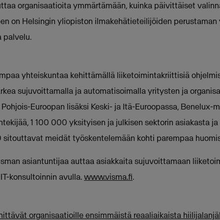
auttaa organisaatioita ymmärtämään, kuinka päivittäiset valinn
n on Helsingin yliopiston ilmakehätieteilijöiden perustaman 
 palvelu.
aa yhteiskuntaa kehittämällä liiketoimintakriittisiä ohjelmist
ea sujuvoittamalla ja automatisoimalla yritysten ja organisaa
i Pohjois-Euroopan lisäksi Keski- ja Itä-Euroopassa, Benelux-m
ekijää, 1 100 000 yksityisen ja julkisen sektorin asiakasta ja
0 sitouttavat meidät työskentelemään kohti parempaa huomi
sman asiantuntijaa auttaa asiakkaita sujuvoittamaan liiketo
 IT-konsultoinnin avulla.
www.visma.fi
.
ttävät organisaatioille ensimmäistä reaaliaikaista hiilijalanjäl