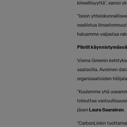
kiireellisyyttä”, sanoo 
“Isoon yhteiskunnallisee
osallistua ilmastonmuut
haluamme valjastaa rak
Pilotit käynnistymässä
Visma Greenin kehitykse
saatavilla. Avoimen da
organisaatioiden hiilij
“Kuulemme yhä useammin 
toteuttaa vastuullisuuss
jäsen
Laura Saarainen
.
“CarbonLinkin tuottamal