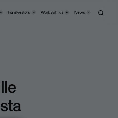
For investors
Work with us
News
lle
ista