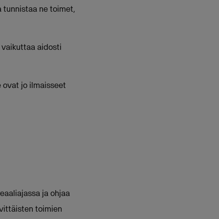
 tunnistaa ne toimet,
 vaikuttaa aidosti
 ovat jo ilmaisseet
eaaliajassa ja ohjaa
ittäisten toimien