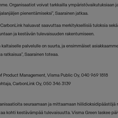
me. Organisaatiot voivat tarkkailla ympäristövaikutuksiaan ja
ijalanjäljen pienentämiseksi”, Saarainen jatkaa.
 CarbonLink haluavat saavuttaa merkityksellisiä tuloksia sekä
untaan ja kestävän tulevaisuuden rakentumiseen.
kaltaiselle palvelulle on suurta, ja ensimmäiset asiakkaamme
a ratkaisua”, Saarainen toteaa.
of Product Management, Visma Public Oy, 040 969 1818
sjohtaja, CarbonLink Oy, 050 346 3139
nisaatioita seuraamaan ja mittaamaan hiilidioksidipäästöjä r
taa kohti kestävämpää tulevaisuutta. Visma Green laskee päiv