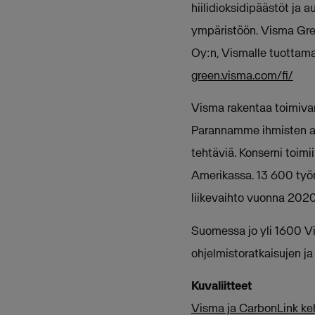
hiilidioksidipäästöt ja 
ympäristöön. Visma Gree
Oy:n, Vismalle tuottama
green.visma.com/fi/
Visma rakentaa toimivamp
Parannamme ihmisten ark
tehtäviä. Konserni toimi
Amerikassa. 13 600 työnt
liikevaihto vuonna 202
Suomessa jo yli 1600 Vi
ohjelmistoratkaisujen ja
Kuvaliitteet
Visma ja CarbonLink kehi