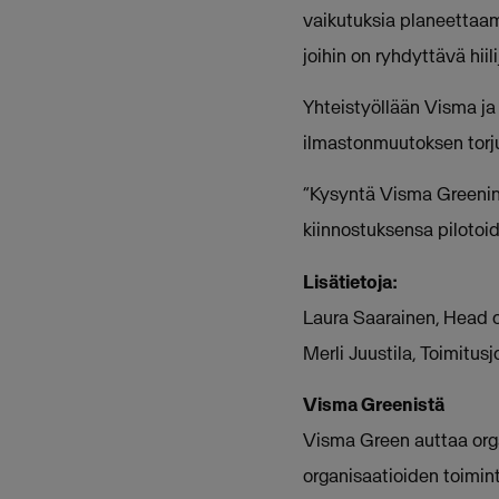
vaikutuksia planeettaam
joihin on ryhdyttävä hiil
Yhteistyöllään Visma ja
ilmastonmuutoksen torj
“Kysyntä Visma Greenin 
kiinnostuksensa pilotoid
Lisätietoja:
Laura Saarainen, Head 
Merli Juustila, Toimitu
Visma Greenistä
Visma Green auttaa orga
organisaatioiden toimin