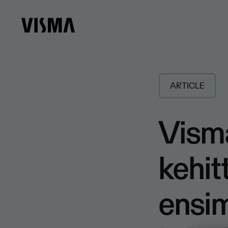
ARTICLE
Vism
kehit
ensim