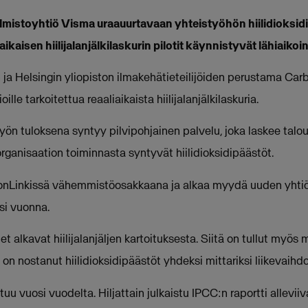
jelmistoyhtiö Visma uraauurtavaan yhteistyöhön hiilidioksid
kaisen hiilijalanjälkilaskurin pilotit käynnistyvät lähiaikoin
ja Helsingin yliopiston ilmakehätieteilijöiden perustama Ca
lle tarkoitettua reaaliaikaista hiilijalanjälkilaskuria.
yön tuloksena syntyy pilvipohjainen palvelu, joka laskee talo
rganisaation toiminnasta syntyvät hiilidioksidipäästöt.
nLinkissä vähemmistöosakkaana ja alkaa myydä uuden yhtiö
si vuonna.
 alkavat hiilijalanjäljen kartoituksesta. Siitä on tullut myös m
on nostanut hiilidioksidipäästöt yhdeksi mittariksi liikevaihdo
ituu vuosi vuodelta. Hiljattain julkaistu IPCC:n raportti allevii