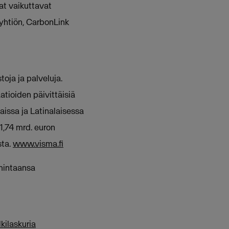
at vaikuttavat
yhtiön, CarbonLink
oja ja palveluja.
tioiden päivittäisiä
aissa ja Latinalaisessa
 1,74 mrd. euron
sta.
www.visma.fi
imintaansa
kilaskuria