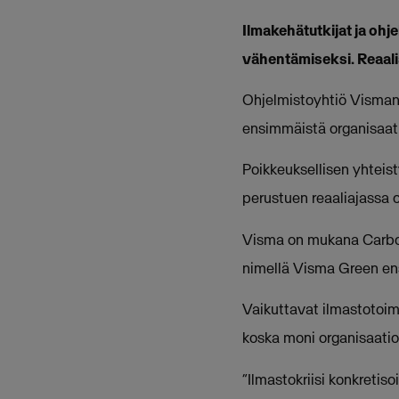
Ilmakehätutkijat ja oh
vähentämiseksi. Reaaliai
Ohjelmistoyhtiö Visman 
ensimmäistä organisaatioi
Poikkeuksellisen yhteist
perustuen reaaliajassa o
Visma on mukana Carbo
nimellä Visma Green en
Vaikuttavat ilmastotoimet
koska moni organisaatio 
“Ilmastokriisi konkretiso