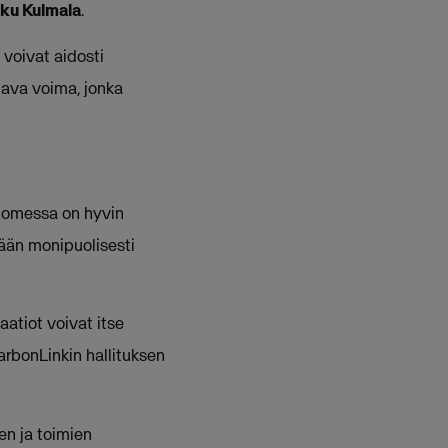
ku Kulmala
.
 voivat aidosti
tava voima, jonka
Suomessa on hyvin
ään monipuolisesti
atiot voivat itse
arbonLinkin hallituksen
en ja toimien