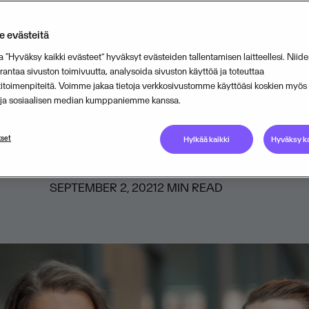
alanjälkilaskuria
 evästeitä
tkijat ja ohjelmistoyhtiö Visma ur
a “Hyväksy kaikki evästeet” hyväksyt evästeiden tallentamisen laitteellesi. Niide
ntaa sivuston toimivuutta, analysoida sivuston käyttöä ja toteuttaa
ön hiilidioksidipäästöjen vähentämi
titoimenpiteitä. Voimme jakaa tietoja verkkosivustomme käyttöäsi koskien myö
n ja sosiaalisen median kumppaniemme kanssa.
sen hiilijalanjälkilaskurin pilotit kä
.
set
Hylkää kaikki
Hyväksy ka
SEPTEMBER 2, 2021
2
MIN READ