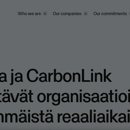
Who we are
Our companies
Our commitments
a ja CarbonLink
tävät organisaatioi
mäistä reaaliaika