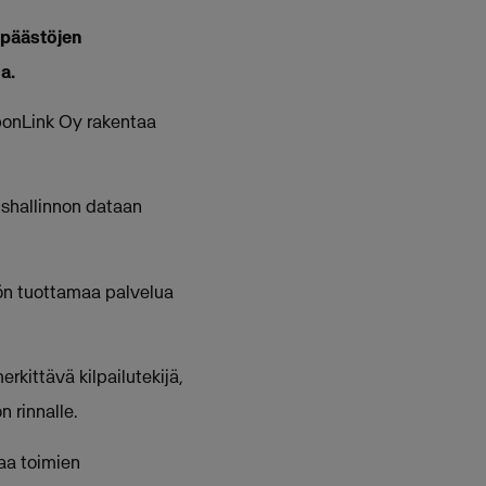
ipäästöjen
a.
rbonLink Oy rakentaa
ushallinnon dataan
n tuottamaa palvelua
erkittävä kilpailutekijä,
n rinnalle.
vaa toimien