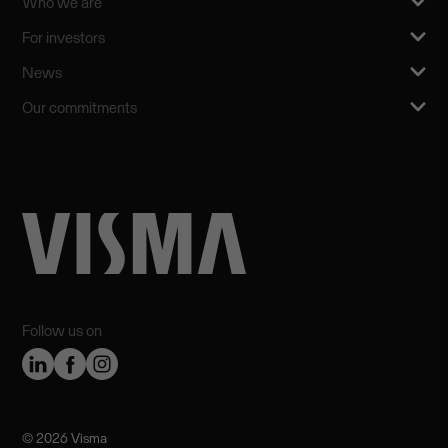
Who we are
For investors
News
Our commitments
Follow us on
©️ 2026 Visma