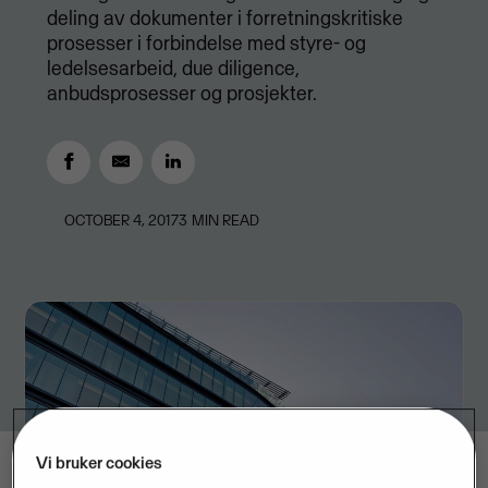
deling av dokumenter i forretningskritiske
prosesser i forbindelse med styre- og
ledelsesarbeid, due diligence,
anbudsprosesser og prosjekter.
OCTOBER 4, 2017
3
MIN READ
Vi bruker cookies