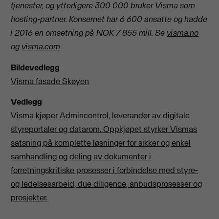
tjenester, og ytterligere 300 000 bruker Visma som
hosting-partner. Konsernet har 6 600 ansatte og hadde
i 2016 en omsetning på NOK 7 855 mill.
Se
visma.no
og
visma.com
Bildevedlegg
Visma fasade Skøyen
Vedlegg
Visma kjøper Admincontrol, leverandør av digitale
styreportaler og datarom. Oppkjøpet styrker Vismas
satsning på komplette løsninger for sikker og enkel
samhandling og deling av dokumenter i
forretningskritiske prosesser i forbindelse med styre-
og ledelsesarbeid, due diligence, anbudsprosesser og
prosjekter.