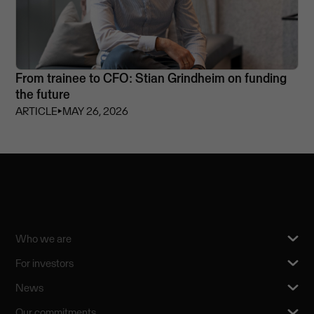
From trainee to CFO: Stian Grindheim on funding
the future
ARTICLE
⏵
MAY 26, 2026
Who we are
For investors
News
Our commitments