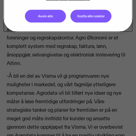
ved kjøp av Agrodata AS.
Avvis alle
Godta alle cookier
Agrodata leverer programvare for økonomi og
administrasjon til landbrukssektoren, bedrifter,
foreninger og regnskapskontor. Agro Økonomi er et
komplett system med regnskap, faktura, lønn,
årsoppgjør, selvangivelse og elektronisk innlevering til
Altinn.
-Å bli en del av Visma vil gi programvaren nye
muligheter i markedet, og vårt fagmiljø ytterligere
kompetanse. Agrodata vil bli tilført nye ideer og nye
måter å løse fremtidige utfordringer på. Våre
strategiske tanker og planer for fremtiden er på en
meget god måte innfridd for kunder og ansatte
gjennom dette oppkjøpet fra Visma. Vi er overbevist
om Agrodata kommer til å ha en positiv utvikling som