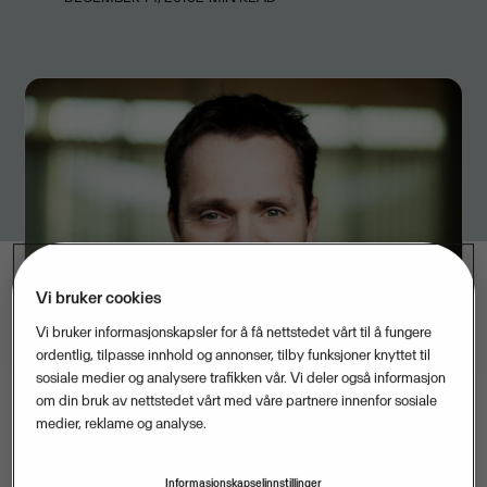
Vi bruker cookies
Vi bruker informasjonskapsler for å få nettstedet vårt til å fungere
ordentlig, tilpasse innhold og annonser, tilby funksjoner knyttet til
sosiale medier og analysere trafikken vår. Vi deler også informasjon
om din bruk av nettstedet vårt med våre partnere innenfor sosiale
medier, reklame og analyse.
Visma styrker sin posisjon innen
programvareløsninger til landbrukssektoren i Norge
Informasjonskapselinnstillinger