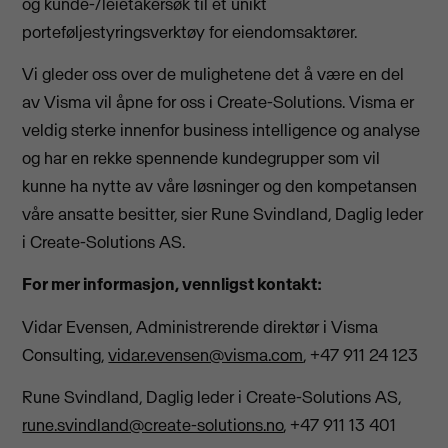
og kunde-/leietakersøk til et unikt
porteføljestyringsverktøy for eiendomsaktører.
Vi gleder oss over de mulighetene det å være en del
av Visma vil åpne for oss i Create-Solutions. Visma er
veldig sterke innenfor business intelligence og analyse
og har en rekke spennende kundegrupper som vil
kunne ha nytte av våre løsninger og den kompetansen
våre ansatte besitter, sier Rune Svindland, Daglig leder
i Create-Solutions AS.
For mer informasjon, vennligst kontakt:
Vidar Evensen, Administrerende direktør i Visma
Consulting,
vidar.evensen@visma.com
, +47 911 24 123
Rune Svindland, Daglig leder i Create-Solutions AS,
rune.svindland@create-solutions.no
, +47 911 13 401