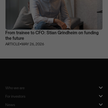
From trainee to CFO: Stian Grindheim on funding
the future
ARTICLE
⏵
MAY 26, 2026
Who we are
For investors
News