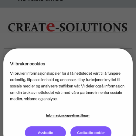
Oppkjøpet av analyse- og teknologiselskapet
Vi bruker cookies
Create-Solutions styrker Vismas satsning på
digitalisering av eiendomsmarkedet.
Vi bruker informasjonskapsler for å få nettstedet vårt til å fungere
ordentlig, tilpasse innhold og annonser, tilby funksjoner knyttet til
Create-Solutions er en innovativ leverandør av data,
sosiale medier og analysere trafikken vår. Vi deler også informasjon
om din bruk av nettstedet vårt med våre partnere innenfor sosiale
verktøy, analyse og innsikt som gir et komplett bilde av
medier, reklame og analyse.
næringseiendomsmarkedet. Det uavhengige analyse-
og teknologiselskapet tilbyr en skybasert
Informasjonskapselinnstillinger
programvarepakke med ulike produkter tilpasset
virksomheter med tilknytning til
Avvis alle
Godta alle cookier