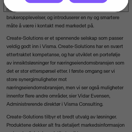
næringseiendomsmarkedet. Create-Solutions har som
målsetning å være ledende innen datakvalitet og
brukeropplevelser, og introduserer en ny og smartere
måte å være i kontakt med markedet på.
Create-Solutions er et spennende selskap som passer
veldig godt inn i Visma. Create-Solutions har en svært
ettertraktet kompetanse, og har utviklet en portefølje
av innsiktsløsninger for næringseiendomsbransjen som
det er stor etterspørsel etter. I første omgang ser vi
store synergimuligheter mot
næringseiendomsbransjen, men vi ser også muligheter
innenfor flere andre områder, sier Vidar Evensen,
Administrerende direktør i Visma Consulting.
Create-Solutions tilbyr et bredt utvalg av løsninger.
Produktene dekker alt fra detaljert markedsinformasjon