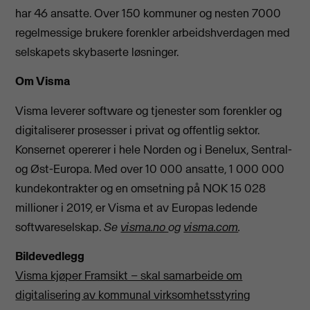
har 46 ansatte. Over 150 kommuner og nesten 7000
regelmessige brukere forenkler arbeidshverdagen med
selskapets skybaserte løsninger.
Om Visma
Visma leverer software og tjenester som forenkler og
digitaliserer prosesser i privat og offentlig sektor.
Konsernet opererer i hele Norden og i Benelux, Sentral-
og Øst-Europa. Med over 10 000 ansatte, 1 000 000
kundekontrakter og en omsetning på NOK 15 028
millioner i 2019, er Visma et av Europas ledende
softwareselskap.
Se
visma.no
og
visma.com
.
Bildevedlegg
Visma kjøper Framsikt – skal samarbeide om
digitalisering av kommunal virksomhetsstyring