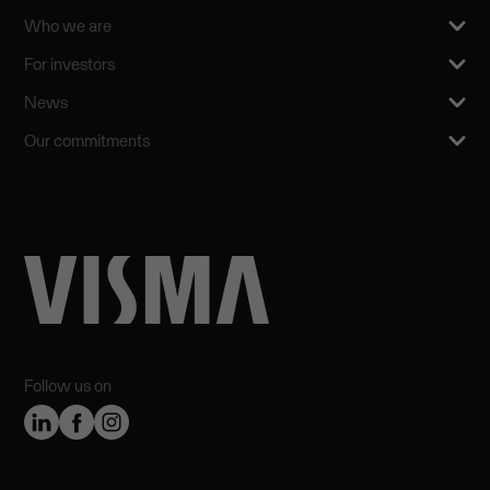
Who we are
For investors
News
Our commitments
Follow us on