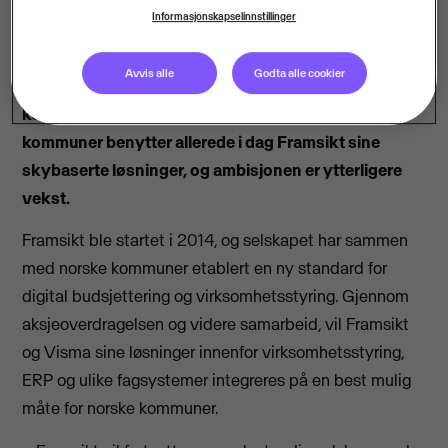
Informasjonskapselinnstillinger
Visma kjøper 50,1% av aksjene i Framsikt AS, og
Avvis alle
Godta alle cookier
Visma styrker med det satsingen på digitalisering av
kommunal virksomhetsstyring. Mer enn 150
kommuner benytter allerede i dag Framsikt sine
skybaserte løsninger, og ambisjonen er ytterligere
vekst.
Framsikt ble startet i 2014, og selskapet har sammen
med norske kommuner etablert en ny standard for
digital budsjettering og virksomhetsstyring. Gjennom
aksjeoverdragelsen og videre samarbeid, vil Framsikt
og Visma sine løsninger innenfor virksomhetsstyring,
ERP og ulike fagsystemer integreres på en best mulig
måte for norske kommuner.