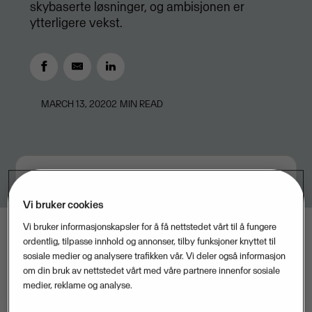
skybaserte løsninger, og ambisjonen er
ytterligere vekst.
MARCH 13, 2020
2
MIN READ
Vi bruker cookies
Vi bruker informasjonskapsler for å få nettstedet vårt til å fungere
ordentlig, tilpasse innhold og annonser, tilby funksjoner knyttet til
sosiale medier og analysere trafikken vår. Vi deler også informasjon
om din bruk av nettstedet vårt med våre partnere innenfor sosiale
medier, reklame og analyse.