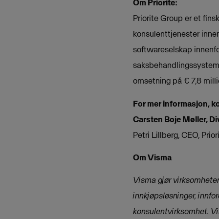
Om Priorite:
Priorite Group er et fin
konsulenttjenester innen
softwareselskap innenfo
saksbehandlingssysteme
omsetning på € 7,8 milli
For mer informasjon, k
Carsten Boje Møller, Di
Petri Lillberg, CEO, Pr
Om Visma
Visma gjør virksomheter
innkjøpsløsninger, innfor
konsulentvirksomhet. Vi