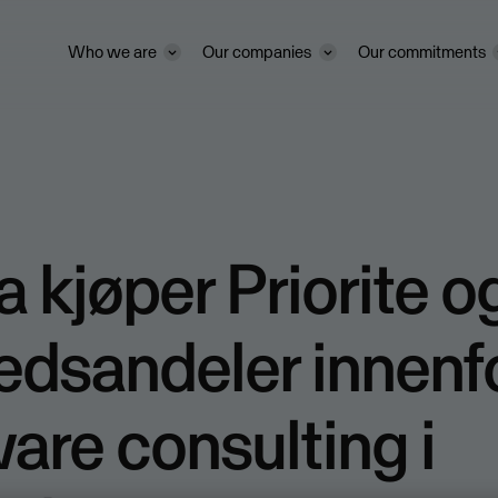
Who we are
Our companies
Our commitments
 kjøper Priorite og
dsandeler innenf
are consulting i