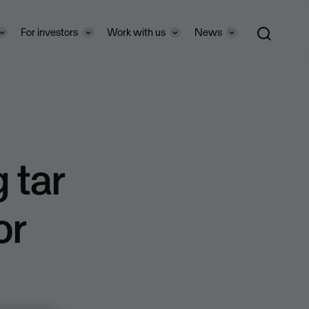
For investors
Work with us
News
 tar
or