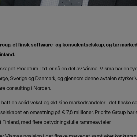
Group, et finsk software- og konsulentselskap, og tar marke
inland.
elskapet Proactum Ltd. er nå en del av Visma. Visma har en tyd
orge, Sverige og Danmark, og gjennom denne avtalen styrker V
re consulting i Norden.
 hatt en solid vekst og økt sine markedsandeler i det finske s
elskapet en omsetning på € 7,8 millioner. Priorite Group har 
r i Finland, med flere betydningsfulle rammeavtaler.
er Vismas posisjon i det finske markedet samt øker konkurra