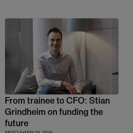
From trainee to CFO: Stian
Grindheim on funding the
future
ARTICLE
⏵
MAY 26, 2026