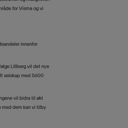
område for Visma og vi
edsandeler innenfor
følge Lillberg vil det nye
nalt selskap med 5600
gene vil bidra til økt
n med dem kan vi tilby