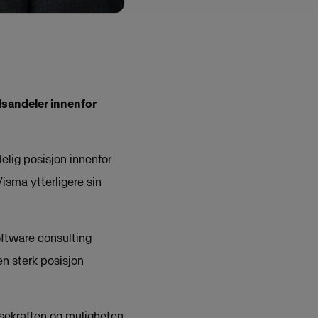
dsandeler innenfor
elig posisjon innenfor
isma ytterligere sin
oftware consulting
en sterk posisjon
nsekraften og muligheten