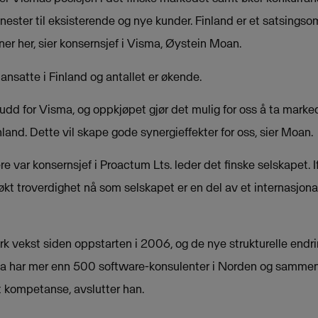
tjenester til eksisterende og nye kunder. Finland er et satsings
er her, sier konsernsjef i Visma, Øystein Moan.
nsatte i Finland og antallet er økende.
lskudd for Visma, og oppkjøpet gjør det mulig for oss å ta mark
nland. Dette vil skape gode synergieffekter for oss, sier Moan.
ere var konsernsjef i Proactum Lts. leder det finske selskapet. I
 økt troverdighet nå som selskapet er en del av et internasjo
erk vekst siden oppstarten i 2006, og de nye strukturelle endrin
isma har mer enn 500 software-konsulenter i Norden og samme
et kompetanse, avslutter han.