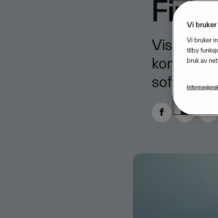
Finla
Vi bruker
​Visma kjø
Vi bruker i
tilby funks
konsulents
bruk av net
software c
Informasjonsk