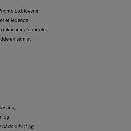
iorite Ltd. leverer
 er et ledende
fokuserer på portaler,
adde en samlet
enester,
s- og
r både privat og