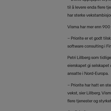
til å levere enda flere 
har sterke vekstambisjon
Visma har mer enn 900 a
– Priorite er et godt ti
software consulting i Fi
Petri Lillberg som tidlig
eierskapet gi selskapet
ansatte i Nord-Europa.
– Priorite har hatt en st
vekst, sier Lillberg. V
flere tjenester og styrk