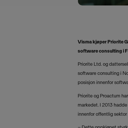
Visma kjøper Priorite 
software consulting i F
Priorite Ltd. og datters
software consulting i N
posisjon innenfor softwa
Priorite og Proactum har
markedet. I 2013 hadde s
innenfor offentlig sekto
– Dette oppkjøpet styrk