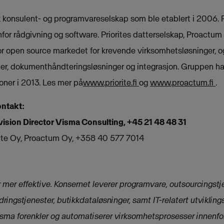
sk konsulent- og programvareselskap som ble etablert i 2006. Pr
for rådgivning og software. Priorites datterselskap, Proactum
r open source markedet for krevende virksomhetsløsninger, og 
r, dokumenthåndteringsløsninger og integrasjon. Gruppen h
oner i 2013. Les mer på
www.priorite.fi
og
www.proactum.fi
.
ontakt:
vision Director Visma Consulting, +45 21 48 48 31
iorite Oy, Proactum Oy, +358 40 577 7014
 mer effektive. Konsernet leverer programvare, outsourcingstj
dringstjenester, butikkdataløsninger, samt IT-relatert utvikling
sma forenkler og automatiserer virksomhetsprosesser innenfo