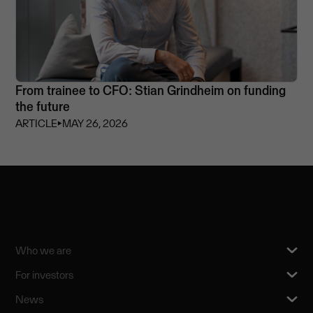
From trainee to CFO: Stian Grindheim on funding
the future
ARTICLE
⏵
MAY 26, 2026
Who we are
For investors
News