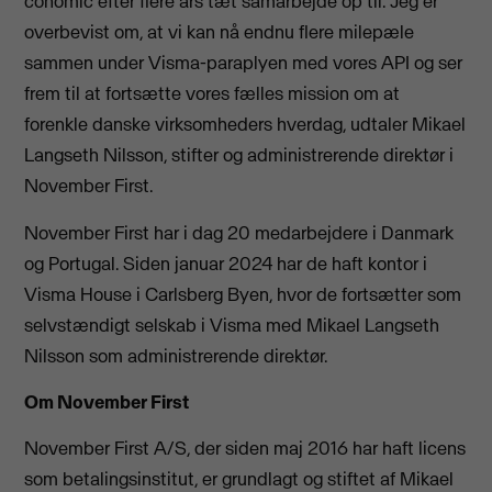
conomic efter flere års tæt samarbejde op til. Jeg er
overbevist om, at vi kan nå endnu flere milepæle
sammen under Visma-paraplyen med vores API og ser
frem til at fortsætte vores fælles mission om at
forenkle danske virksomheders hverdag, udtaler Mikael
Langseth Nilsson, stifter og administrerende direktør i
November First.
November First har i dag 20 medarbejdere i Danmark
og Portugal. Siden januar 2024 har de haft kontor i
Visma House i Carlsberg Byen, hvor de fortsætter som
selvstændigt selskab i Visma med Mikael Langseth
Nilsson som administrerende direktør.
Om November First
November First A/S, der siden maj 2016 har haft licens
som betalingsinstitut, er grundlagt og stiftet af Mikael