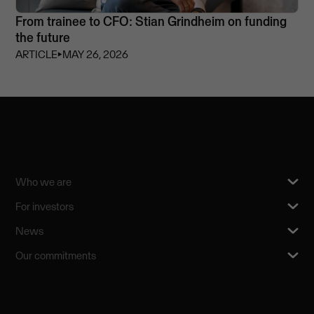
From trainee to CFO: Stian Grindheim on funding
the future
ARTICLE
⏵
MAY 26, 2026
Who we are
For investors
News
Our commitments