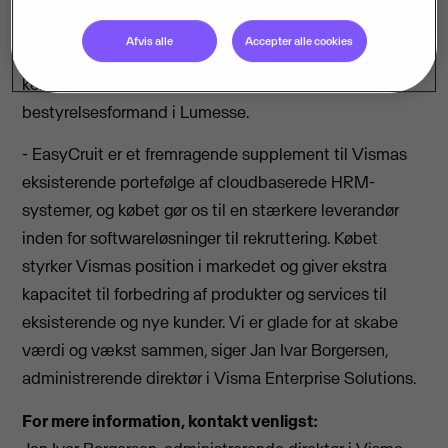
og eksisterende EasyCruit-kunder. Samtidig giver det
Afvis alle
Accepter alle cookies
Lumesse mulighed for at fokusere på
kerneforretningen, siger Didier Bench,
bestyrelsesformand i Lumesse.
- EasyCruit er et fremragende supplement til Vismas
eksisterende portefølge af cloudbaserede HRM-
systemer, og købet gør os til en stærkere leverandør
inden for softwareløsninger til rekruttering. Købet
styrker Vismas position i markedet og giver ekstra
kapacitet til forbedring af produkter og services til
eksisterende og nye kunder. Vi er glade for at skabe
værdi og vækst sammen, siger Jan Ivar Borgersen,
administrerende direktør i Visma Enterprise Solutions.
For mere information, kontakt venligst: