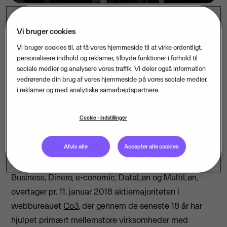
Vi bruger cookies
Nordens ledende software-virksomhed, Visma, der
Vi bruger cookies til, at få vores hjemmeside til at virke ordentligt,
sidste år gjorde sig særligt bemærket med
personalisere indhold og reklamer, tilbyde funktioner i forhold til
sociale medier og analysere vores traffik. Vi deler også information
overtagelsen af Bluegarden, opkøber webbureauet
vedrørende din brug af vores hjemmeside på vores sociale medier,
Co3. Opkøbet styrker Vismas palette inden for
i reklamer og med analytiske samarbejdspartnere.
løsninger til web og online markedsføring, så man
bedre kan bistå kunderne i den digitale transformation,
Cookie - indstillinger
som er det overordnede tema i koncernens strategi.
Afvis alle
Accepter alle cookies
Visma, der herhjemme er særligt kendt for
softwareløsninger til løn og bogholderi såsom Visma
Business, Dinero, e-conomic, DataLøn og MultiLøn,
overtager pr. 11. januar 2018 aktiemajoriteten i
webbureauet
Co3
, der gennem de seneste 18 år har
hjulpet primært mellemstore virksomheder med