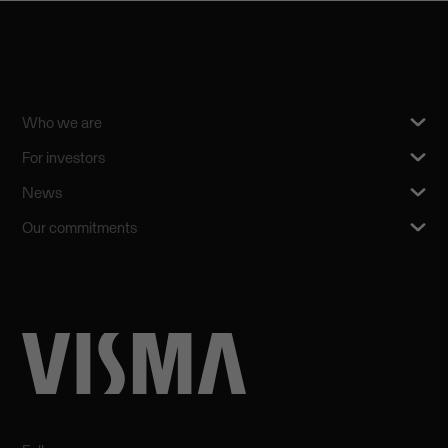
Who we are
For investors
News
Our commitments