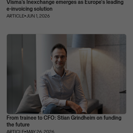
Visma’s Inexchange emerges as Europe's leading
e-invoicing solution
ARTICLE
⏵
JUN 1, 2026
From trainee to CFO: Stian Grindheim on funding
the future
ARTICLE
⏵
MAY 26, 2026