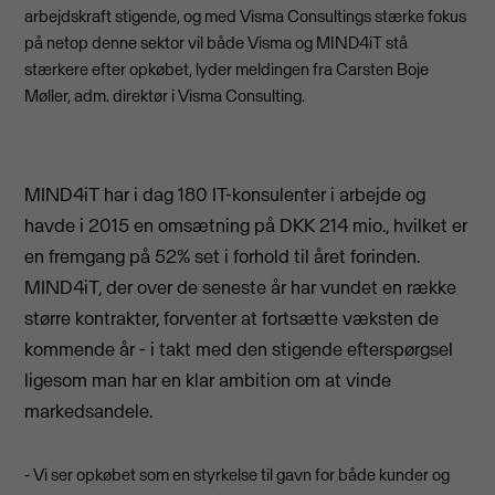
arbejdskraft stigende, og med Visma Consultings stærke fokus
på netop denne sektor vil både Visma og MIND4iT stå
stærkere efter opkøbet, lyder meldingen fra Carsten Boje
Møller, adm. direktør i Visma Consulting.
MIND4iT har i dag 180 IT-konsulenter i arbejde og
havde i 2015 en omsætning på DKK 214 mio., hvilket er
en fremgang på 52% set i forhold til året forinden.
MIND4iT, der over de seneste år har vundet en række
større kontrakter, forventer at fortsætte væksten de
kommende år - i takt med den stigende efterspørgsel
ligesom man har en klar ambition om at vinde
markedsandele.
- Vi ser opkøbet som en styrkelse til gavn for både kunder og