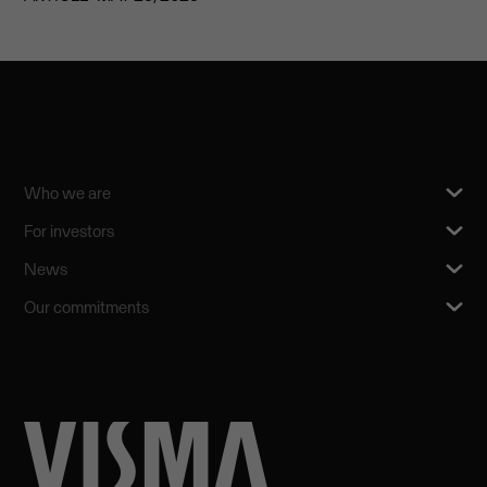
Who we are
For investors
News
Our commitments