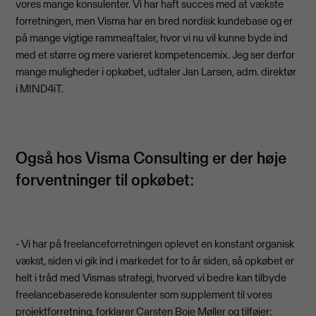
vores mange konsulenter. Vi har haft succes med at vækste
forretningen, men Visma har en bred nordisk kundebase og er
på mange vigtige rammeaftaler, hvor vi nu vil kunne byde ind
med et større og mere varieret kompetencemix. Jeg ser derfor
mange muligheder i opkøbet, udtaler Jan Larsen, adm. direktør
i MIND4iT.
Også hos Visma Consulting er der høje
forventninger til opkøbet:
- Vi har på freelanceforretningen oplevet en konstant organisk
vækst, siden vi gik ind i markedet for to år siden, så opkøbet er
helt i tråd med Vismas strategi, hvorved vi bedre kan tilbyde
freelancebaserede konsulenter som supplement til vores
projektforretning, forklarer Carsten Boje Møller og tilføjer: