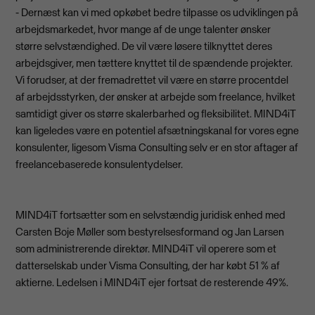
- Dernæst kan vi med opkøbet bedre tilpasse os udviklingen på
arbejdsmarkedet, hvor mange af de unge talenter ønsker
større selvstændighed. De vil være løsere tilknyttet deres
arbejdsgiver, men tættere knyttet til de spændende projekter.
Vi forudser, at der fremadrettet vil være en større procentdel
af arbejdsstyrken, der ønsker at arbejde som freelance, hvilket
samtidigt giver os større skalerbarhed og fleksibilitet. MIND4iT
kan ligeledes være en potentiel afsætningskanal for vores egne
konsulenter, ligesom Visma Consulting selv er en stor aftager af
freelancebaserede konsulentydelser.
MIND4iT fortsætter som en selvstændig juridisk enhed med
Carsten Boje Møller som bestyrelsesformand og Jan Larsen
som administrerende direktør. MIND4iT vil operere som et
datterselskab under Visma Consulting, der har købt 51 % af
aktierne. Ledelsen i MIND4iT ejer fortsat de resterende 49%.