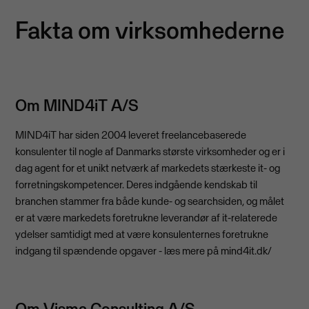
Fakta om virksomhederne
Om MIND4iT A/S
MIND4iT har siden 2004 leveret freelancebaserede
konsulenter til nogle af Danmarks største virksomheder og er i
dag agent for et unikt netværk af markedets stærkeste it- og
forretningskompetencer. Deres indgående kendskab til
branchen stammer fra både kunde- og searchsiden, og målet
er at være markedets foretrukne leverandør af it-relaterede
ydelser samtidigt med at være konsulenternes foretrukne
indgang til spændende opgaver - læs mere på mind4it.dk/
Om Visma Consulting A/S