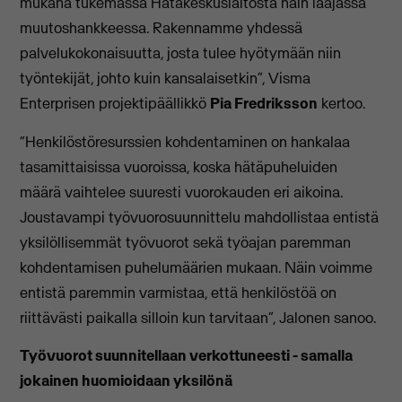
mukana tukemassa Hätäkeskuslaitosta näin laajassa
muutoshankkeessa. Rakennamme yhdessä
palvelukokonaisuutta, josta tulee hyötymään niin
työntekijät, johto kuin kansalaisetkin”, Visma
Enterprisen projektipäällikkö
Pia Fredriksson
kertoo.
“Henkilöstöresurssien kohdentaminen on hankalaa
tasamittaisissa vuoroissa, koska hätäpuheluiden
määrä vaihtelee suuresti vuorokauden eri aikoina.
Joustavampi työvuorosuunnittelu mahdollistaa entistä
yksilöllisemmät työvuorot sekä työajan paremman
kohdentamisen puhelumäärien mukaan. Näin voimme
entistä paremmin varmistaa, että henkilöstöä on
riittävästi paikalla silloin kun tarvitaan”, Jalonen sanoo.
Työvuorot suunnitellaan verkottuneesti - samalla
jokainen huomioidaan yksilönä