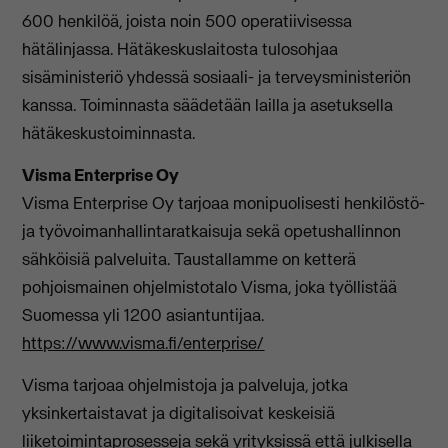
600 henkilöä, joista noin 500 operatiivisessa
hätälinjassa. Hätäkeskuslaitosta tulosohjaa
sisäministeriö yhdessä sosiaali- ja terveysministeriön
kanssa. Toiminnasta säädetään lailla ja asetuksella
hätäkeskustoiminnasta.
Visma Enterprise Oy
Visma Enterprise Oy tarjoaa monipuolisesti henkilöstö-
ja työvoimanhallintaratkaisuja sekä opetushallinnon
sähköisiä palveluita. Taustallamme on ketterä
pohjoismainen ohjelmistotalo Visma, joka työllistää
Suomessa yli 1200 asiantuntijaa.
https://www.visma.fi/enterprise/
Visma tarjoaa ohjelmistoja ja palveluja, jotka
yksinkertaistavat ja digitalisoivat keskeisiä
liiketoimintaprosesseja sekä yrityksissä että julkisella