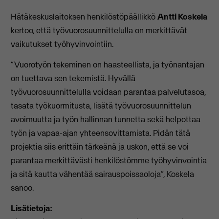
Hätäkeskuslaitoksen henkilöstöpäällikkö
Antti Koskela
kertoo, että työvuorosuunnittelulla on merkittävät
vaikutukset työhyvinvointiin.
“Vuorotyön tekeminen on haasteellista, ja työnantajan
on tuettava sen tekemistä. Hyvällä
työvuorosuunnittelulla voidaan parantaa palvelutasoa,
tasata työkuormitusta, lisätä työvuorosuunnittelun
avoimuutta ja työn hallinnan tunnetta sekä helpottaa
työn ja vapaa-ajan yhteensovittamista. Pidän tätä
projektia siis erittäin tärkeänä ja uskon, että se voi
parantaa merkittävästi henkilöstömme työhyvinvointia
ja sitä kautta vähentää sairauspoissaoloja”, Koskela
sanoo.
Lisätietoja: