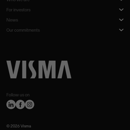
For investors
News
Our commitments
Follow us on
©️ 2026 Visma