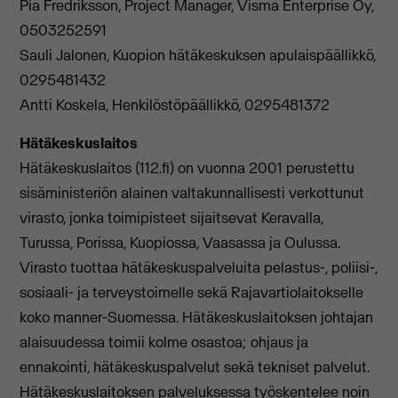
Pia Fredriksson, Project Manager, Visma Enterprise Oy,
0503252591
Sauli Jalonen, Kuopion hätäkeskuksen apulaispäällikkö,
0295481432
Antti Koskela, Henkilöstöpäällikkö, 0295481372
Hätäkeskuslaitos
Hätäkeskuslaitos (112.fi) on vuonna 2001 perustettu
sisäministeriön alainen valtakunnallisesti verkottunut
virasto, jonka toimipisteet sijaitsevat Keravalla,
Turussa, Porissa, Kuopiossa, Vaasassa ja Oulussa.
Virasto tuottaa hätäkeskuspalveluita pelastus-, poliisi-,
sosiaali- ja terveystoimelle sekä Rajavartiolaitokselle
koko manner-Suomessa. Hätäkeskuslaitoksen johtajan
alaisuudessa toimii kolme osastoa; ohjaus ja
ennakointi, hätäkeskuspalvelut sekä tekniset palvelut.
Hätäkeskuslaitoksen palveluksessa työskentelee noin