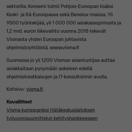
sektorilla. Konserni toimii Pohjois-Euroopan lisäksi
Keski- ja Itä-Euroopassa sekä Benelux-maissa. Yli
9500 työntekijää, yli 1 000 000 asiakassopimusta ja
1,2 mrd. euron liikevaihto vuonna 2018 tekevät
Vismasta yhden Euroopan johtavista
ohjelmistoyhtiöistä. www.visma.fi
Suomessa jo yli 1200 Visman asiantuntijaa auttaa
asiakkaitaan pysymään askeleen edellä
ohjelmistoratkaisujen ja IT-konsultoinnin avulla.
Kotisivu:
visma.fi
.
Kuvaliitteet
Visma kumppaniksi Hätäkeskuslaitoksen
työvuorosuunnittelun kehityshankkeeseen