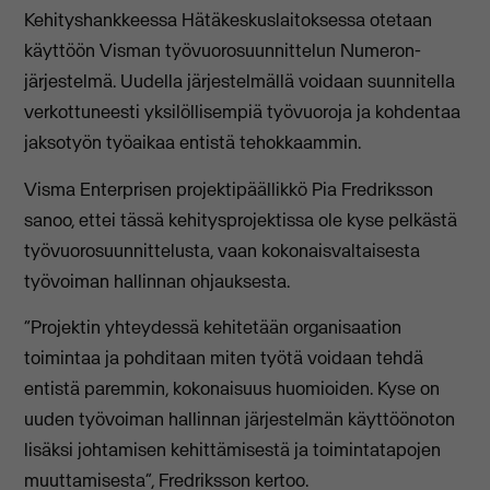
Kehityshankkeessa Hätäkeskuslaitoksessa otetaan
käyttöön Visman työvuorosuunnittelun Numeron-
järjestelmä. Uudella järjestelmällä voidaan suunnitella
verkottuneesti yksilöllisempiä työvuoroja ja kohdentaa
jaksotyön työaikaa entistä tehokkaammin.
Visma Enterprisen projektipäällikkö Pia Fredriksson
sanoo, ettei tässä kehitysprojektissa ole kyse pelkästä
työvuorosuunnittelusta, vaan kokonaisvaltaisesta
työvoiman hallinnan ohjauksesta.
“Projektin yhteydessä kehitetään organisaation
toimintaa ja pohditaan miten työtä voidaan tehdä
entistä paremmin, kokonaisuus huomioiden. Kyse on
uuden työvoiman hallinnan järjestelmän käyttöönoton
lisäksi johtamisen kehittämisestä ja toimintatapojen
muuttamisesta”, Fredriksson kertoo.