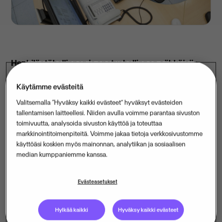
Henkilöstöhallinnan ja opetushallinnon sähköisiin
ratkaisuihin erikoistunut ohjelmistotalo Visma
Käytämme evästeitä
Enterprise Oy on sopinut
Valitsemalla “Hyväksy kaikki evästeet” hyväksyt evästeiden
työvuorosuunnitteluratkaisun toimittamisesta
tallentamisen laitteellesi. Niiden avulla voimme parantaa sivuston
Hätäkeskuslaitokselle. Työvuorosuunnittelun
toimivuutta, analysoida sivuston käyttöä ja toteuttaa
kehityshanke tähtää parempaan työssäjaksamiseen
markkinointitoimenpiteitä. Voimme jakaa tietoja verkkosivustomme
käyttöäsi koskien myös mainonnan, analytiikan ja sosiaalisen
ja palvelutasoon.
median kumppaniemme kanssa.
Hätänumeroon vastataan vuorokauden ympäri vuoden
jokaisena päivänä. Hätäkeskuspäivystäjien työvuorot
Evästeasetukset
ovat olleet pääasiassa 12 tunnin mittaisia, mitkä on
koettu hankaliksi sekä työn tekemisen että resurssien
Hylkää kaikki
Hyväksy kaikki evästeet