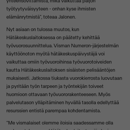
yhteensovittamista, mikä vaikuttaa paljon
työtyytyväisyyteen - onhan kyse ihmisten
elämänrytmistä”, toteaa Jalonen.
Nyt asiaan on tulossa muutos, kun
Hätäkeskuslaitoksessa on päätetty kehittää
työvuorosuunnittelua. Visman Numeron-järjestelmän
käyttöönoton myötä hätäkeskuspäivystäjä voi
vaikuttaa omiin työvuoroihinsa työvuorotoiveiden
kautta Hätäkeskuslaitoksen sisäisten pelisääntöjen
mukaisesti. Jatkossa tiukasta vuorokierrosta luovutaan
ja pyritään työn tarpeen ja työntekijän toiveet
huomioon ottavaan työvuororakenteeseen. Myös
palvelutason ylläpitäminen hyvällä tasolla edellyttää
resurssien entistä parempaa kohdentamista.
“Me vismalaiset olemme iloisia saadessamme olla