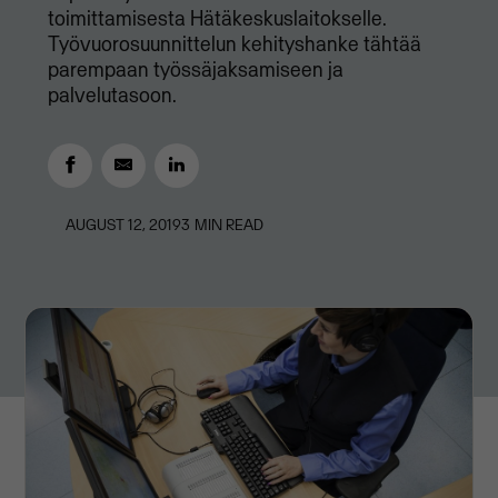
toimittamisesta Hätäkeskuslaitokselle.
Työvuorosuunnittelun kehityshanke tähtää
parempaan työssäjaksamiseen ja
palvelutasoon.
AUGUST 12, 2019
3
MIN READ