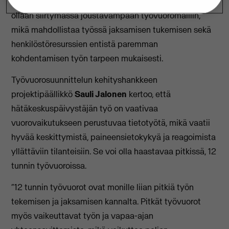
kohdentamisen kannalta. Nyt 12 tunnin työvuoroista
ollaan siirtymässä joustavampaan työvuoromalliin,
mikä mahdollistaa työssä jaksamisen tukemisen sekä
henkilöstöresurssien entistä paremman
kohdentamisen työn tarpeen mukaisesti.
Työvuorosuunnittelun kehityshankkeen
projektipäällikkö
Sauli Jalonen
kertoo, että
hätäkeskuspäivystäjän työ on vaativaa
vuorovaikutukseen perustuvaa tietotyötä, mikä vaatii
hyvää keskittymistä, paineensietokykyä ja reagoimista
yllättäviin tilanteisiin. Se voi olla haastavaa pitkissä, 12
tunnin työvuoroissa.
“12 tunnin työvuorot ovat monille liian pitkiä työn
tekemisen ja jaksamisen kannalta. Pitkät työvuorot
myös vaikeuttavat työn ja vapaa-ajan