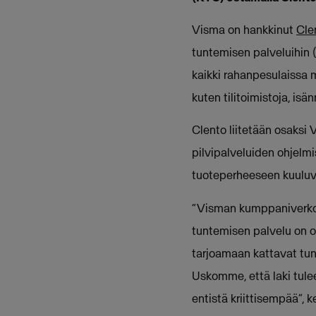
Visma on hankkinut
Cle
tuntemisen palveluihin 
kaikki rahanpesulaissa m
kuten tilitoimistoja, is
Clento liitetään osaksi
pilvipalveluiden ohjelmis
tuoteperheeseen kuuluv
“Visman kumppaniverkosto
tuntemisen palvelu on o
tarjoamaan kattavat tunni
Uskomme, että laki tule
entistä kriittisempää”, 