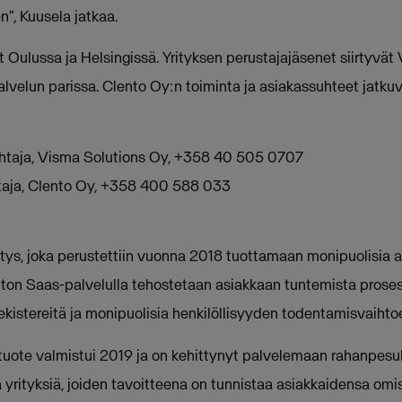
”, Kuusela jatkaa.
t Oulussa ja Helsingissä. Yrityksen perustajajäsenet siirtyvä
lvelun parissa. Clento Oy:n toiminta ja asiakassuhteet jatkuv
johtaja, Visma Solutions Oy, +358 40 505 0707
htaja, Clento Oy, +358 400 588 033
itys, joka perustettiin vuonna 2018 tuottamaan monipuolisia 
nton Saas-palvelulla tehostetaan asiakkaan tuntemista proses
ekistereitä ja monipuolisia henkilöllisyyden todentamisvaihto
uote valmistui 2019 ja on kehittynyt palvelemaan rahanpesula
ia yrityksiä, joiden tavoitteena on tunnistaa asiakkaidensa omis