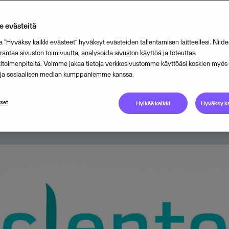
ntaa liiketoimintakriittisten ohjelm
 evästeitä
nsa asiakkaan tuntemisen palvelui
a “Hyväksy kaikki evästeet” hyväksyt evästeiden tallentamisen laitteellesi. Niide
Clento Oy:n. Clento tarjoaa alusta
ntaa sivuston toimivuutta, analysoida sivuston käyttöä ja toteuttaa
titoimenpiteitä. Voimme jakaa tietoja verkkosivustomme käyttöäsi koskien myö
ain velvoitteiden hoitamiseen.
n ja sosiaalisen median kumppaniemme kanssa.
OCTOBER 11, 2022
3
MIN READ
set
Hylkää kaikki
Hyväksy ka