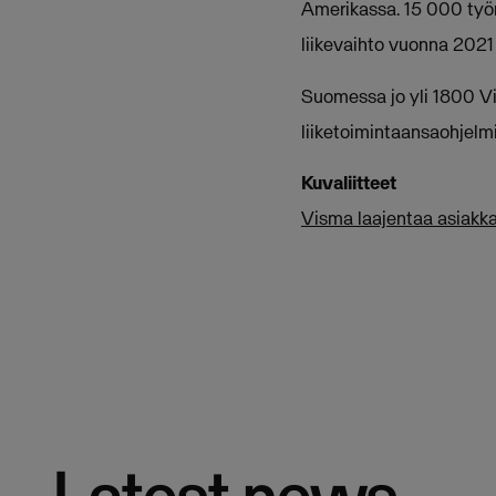
Amerikassa. 15 000 työnt
liikevaihto vuonna 202
Suomessa jo yli 1800 Vi
liiketoimintaansaohjelmi
Kuvaliitteet
Visma laajentaa asiakk
Latest news