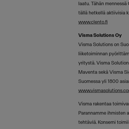
laatu. Tähän mennessä C
tällä hetkellä aktiivisia
www.clento.fi
Visma Solutions Oy
Visma Solutions on Suom
liiketoiminnan pyörittä
yritystä. Visma Solutio
Maventa sekä Visma Sign
Suomessa yli 1800 asian
www.vismasolutions.c
Visma rakentaa toimivamp
Parannamme ihmisten ark
tehtäviä. Konserni toimi