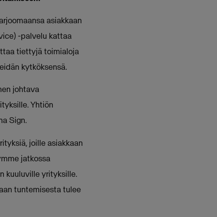
tarjoomaansa asiakkaan
ice) -palvelu kattaa
taa tiettyjä toimialoja
 heidän kytköksensä.
men johtava
tyksille. Yhtiön
ma Sign.
tyksiä, joille asiakkaan
tymme jatkossa
kuuluville yrityksille.
aan tuntemisesta tulee