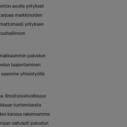
enton avulla yritykset
o tarjoaa markkinoiden
mattomasti yrityksen
oushallinnon
imakkaammin palvelun
velun laajentaminen
a saamme yhteistyöllä
. Ilmoitusvelvollisuus
akkaan tuntemisesta
oiden kanssa rakennamme
imaan vahvasti palvelun