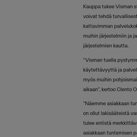
Kauppa tukee Visman stra
voivat tehdä turvallises
kattavimman palvelukok
muihin järjestelmiin ja
järjestelmien kautta.
“Visman tuella pystymm
käytettävyyttä ja palve
myös muihin pohjoismai
aikaan“, kertoo Clento 
“Näemme asiakkaan tunni
on ollut lakisääteistä
tulee entistä merkkitt
asiakkaan tuntemisen pa