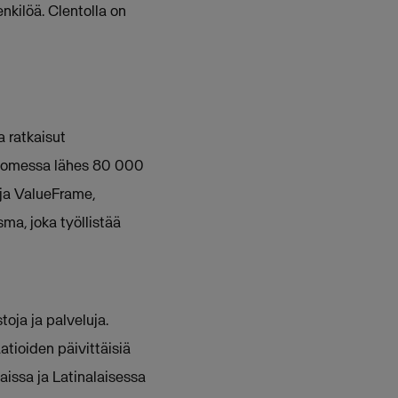
kilöä. Clentolla on
a ratkaisut
 Suomessa lähes 80 000
 ja ValueFrame,
a, joka työllistää
oja ja palveluja.
tioiden päivittäisiä
aissa ja Latinalaisessa