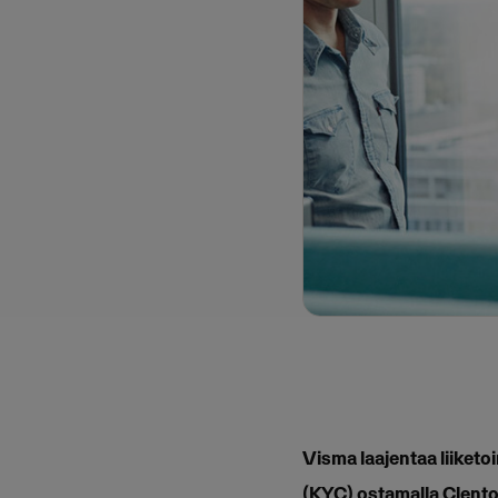
Visma laajentaa liiketo
(KYC) ostamalla Clento