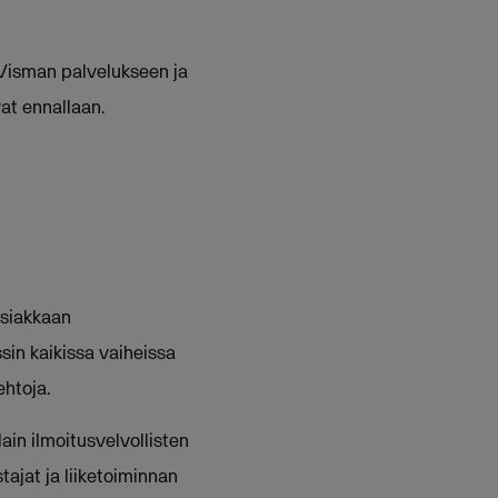
t Visman palvelukseen ja
at ennallaan.
asiakkaan
sin kaikissa vaiheissa
ehtoja.
in ilmoitusvelvollisten
tajat ja liiketoiminnan