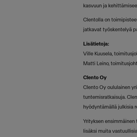
kasvuun ja kehittämiseen
Clentolla on toimipistee
jatkavat työskentelyä pa
Lisätietoja:
Ville Kuusela, toimitus
Matti Leino, toimitusjo
Clento Oy
Clento Oy oululainen yr
tuntemisratkaisuja. Cle
hyödyntämällä julkisia r
Yrityksen ensimmäinen t
lisäksi muita vastuullis