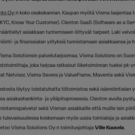
nto Oy
:n koko osakekannan. Kaupan myötä Visma laajentaa 
(KYC, Know Your Customer). Clenton SaaS (Software as a Serv
ääritellyt asiakkaan tuntemiseen liittyvät tarpeet. Laki velvoit
ännöinti- ja finanssialan yrityksiä tunnistamaan asiakkaansa ja
 Visma Solutionsin palvelutarjoomaa. Visma Solutions on Suo
totoimittaja, joka tarjoaa ratkaisut liiketoiminnan tueksi pk-yri
at Netvisor, Visma Severa ja ValueFrame, Maventa sekä Vis
sta löytyy toistatuhatta tilitoimistoa sekä isännöintialan yri
sa asiakashankinta- ja ylläpitoprosessia. Clenton avulla pys
stamispalvelut sekä Visman asiakkaille että muille lain piiriin 
e tulevaisuudessa koskemaan myös uusia toimialoja ja asiakk
kertoo Visma Solutions Oy:n toimitusjohtaja
Ville Kuusela
.