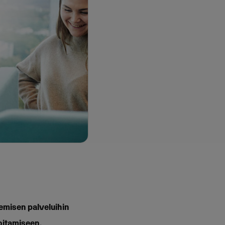
temisen palveluihin
oitamiseen.