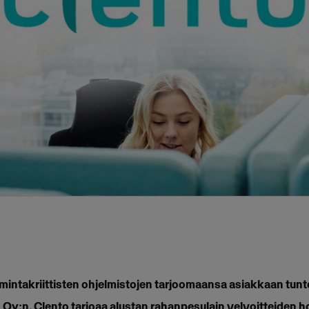
imintakriittisten ohjelmistojen tarjoomaansa asiakkaan tun
 Oy:n. Clento tarjoaa alustan rahanpesulain velvoitteiden h