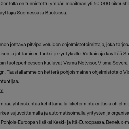
lentolla on tunnistettu ympäri maailman yli 50 000 oikeushen
 käyttäjiä Suomessa ja Ruotsissa.
en johtava pilvipalveluiden ohjelmistotoimittaja, joka tarjoa
misen ja johtamisen tueksi pk-yrityksille. Ratkaisuja käyttää
nsin tuoteperheeseen kuuluvat Visma Netvisor, Visma Severa
. Taustallamme on ketterä pohjoismainen ohjelmistotalo Vism
tuntijaa.
om
aa yhteiskuntaa kehittämällä liiketoimintakriittisiä ohjelmist
ea sujuvoittamalla ja automatisoimalla yritysten ja organisaa
i Pohjois-Euroopan lisäksi Keski- ja Itä-Euroopassa, Benelux-m