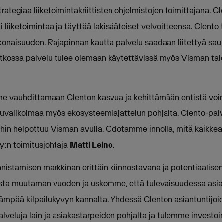
tegiaa liiketoimintakriittisten ohjelmistojen toimittajana. Cl
ti liiketoimintaa ja täyttää lakisääteiset velvoitteensa. Clent
onaisuuden. Rajapinnan kautta palvelu saadaan liitettyä sau
 jatkossa palvelu tulee olemaan käytettävissä myös Visman tal
e vauhdittamaan Clenton kasvua ja kehittämään entistä vo
luvalikoimaa myös ekosysteemiajattelun pohjalta. Clento-pal
hin helpottuu Visman avulla. Odotamme innolla, mitä kaikke
Oy:n toimitusjohtaja
Matti Leino
.
stamisen markkinan erittäin kiinnostavana ja potentiaalisena
 vasta muutaman vuoden ja uskomme, että tulevaisuudessa asi
ävämpää kilpailukyvyn kannalta. Yhdessä Clenton asiantuntij
lveluja lain ja asiakastarpeiden pohjalta ja tulemme investo