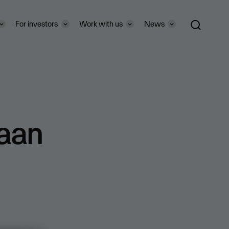
For investors
Work with us
News
kaan