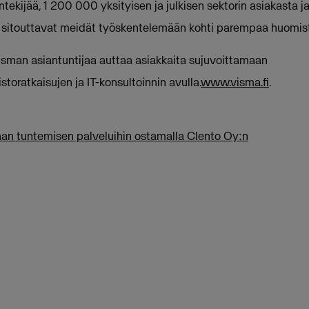
ekijää, 1 200 000 yksityisen ja julkisen sektorin asiakasta ja
1 sitouttavat meidät työskentelemään kohti parempaa huomis
sman asiantuntijaa auttaa asiakkaita sujuvoittamaan
storatkaisujen ja IT-konsultoinnin avulla.
www.visma.fi
.
aan tuntemisen palveluihin ostamalla Clento Oy:n