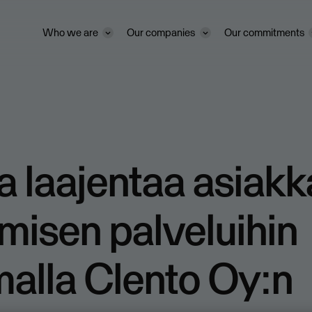
Who we are
Our companies
Our commitments
 laajentaa asiak
misen palveluihin
alla Clento Oy:n