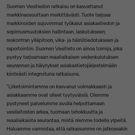
Suomen Vesitiedon ratkaisu on kasvattanut
markkinaosuuttaan merkittävästi. Tuote tarjoaa
markkinoiden sujuvimmat työkalut asiakastiedon ja
sopimusmuutoksien hallintaan, laskutukseen,
reskontran ylläpitoon, vika- ja häiriötiedotukseen ja
raportointiin. Suomen Vesitieto on ainoa toimija, joka
pystyy tarjoamaan reaaliaikaisen vedenkulutuksen
seurannan ja hälytykset asiakastietojärjestelmään
kiinteästi integroituna ratkaisuna.
“Liiketoimintamme on kasvanut voimakkaasti ja
asiakkaamme ovat olleet tyytyväisiä. Olemme
pystyneet palvelumme avulla helpottamaan
vesilaitosten arkea, tuomaan tehokkuutta ja
reaaliaikaista seurantaa, mistä olemme todella ylpeitä.
Haluamme varmistaa, että ratkaisumme on jatkossakin