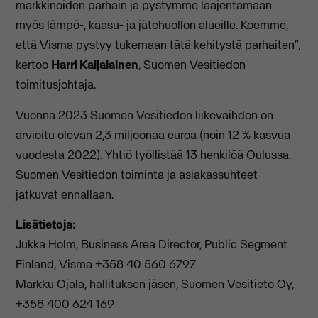
markkinoiden parhain ja pystymme laajentamaan
myös lämpö-, kaasu- ja jätehuollon alueille. Koemme,
että Visma pystyy tukemaan tätä kehitystä parhaiten”,
kertoo
Harri Kaijalainen
, Suomen Vesitiedon
toimitusjohtaja.
Vuonna 2023 Suomen Vesitiedon liikevaihdon on
arvioitu olevan 2,3 miljoonaa euroa (noin 12 % kasvua
vuodesta 2022). Yhtiö työllistää 13 henkilöä Oulussa.
Suomen Vesitiedon toiminta ja asiakassuhteet
jatkuvat ennallaan.
Lisätietoja:
Jukka Holm, Business Area Director, Public Segment
Finland, Visma +358 40 560 6797
Markku Ojala, hallituksen jäsen, Suomen Vesitieto Oy,
+358 400 624 169