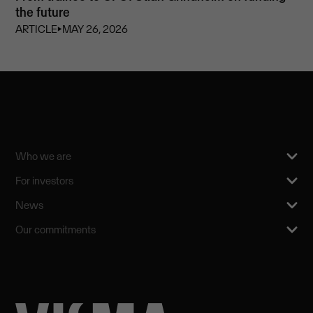
the future
ARTICLE
⏵
MAY 26, 2026
Who we are
For investors
News
Our commitments