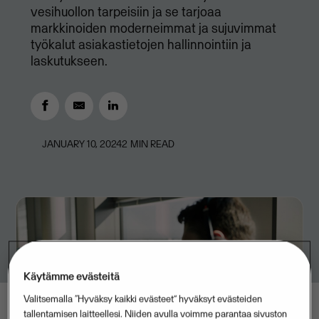
vesihuollon tarpeisiin ja se tarjoaa
markkinoiden moderneimmat ja sujuvimmat
työkalut asiakastietojen hallinnointiin ja
laskutukseen.
JANUARY 10, 2024
2
MIN READ
Käytämme evästeitä
Valitsemalla “Hyväksy kaikki evästeet” hyväksyt evästeiden
tallentamisen laitteellesi. Niiden avulla voimme parantaa sivuston