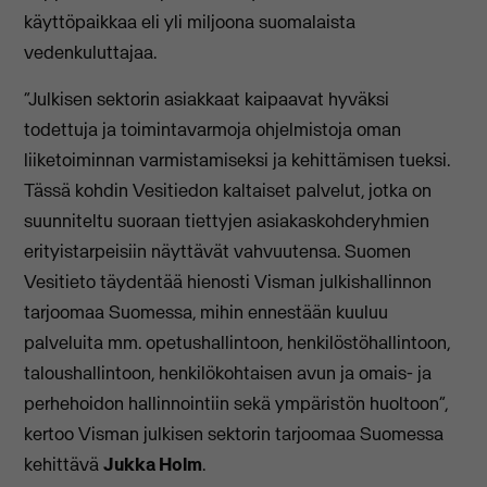
käyttöpaikkaa ​eli yli miljoona suomalaista
vedenkuluttajaa.
“Julkisen sektorin asiakkaat kaipaavat hyväksi
todettuja ja toimintavarmoja ohjelmistoja oman
liiketoiminnan varmistamiseksi ja kehittämisen tueksi.
Tässä kohdin Vesitiedon kaltaiset palvelut, jotka on
suunniteltu suoraan tiettyjen asiakaskohderyhmien
erityistarpeisiin näyttävät vahvuutensa. Suomen
Vesitieto täydentää hienosti Visman julkishallinnon
tarjoomaa Suomessa, mihin ennestään kuuluu
palveluita mm. opetushallintoon, henkilöstöhallintoon,
taloushallintoon, henkilökohtaisen avun ja omais- ja
perhehoidon hallinnointiin sekä ympäristön huoltoon”,
kertoo Visman julkisen sektorin tarjoomaa Suomessa
kehittävä
Jukka Holm
.