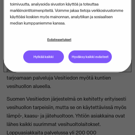
toimivuutta, analysoida sivuston käyttöä ja toteuttaa
markkinointitoimenpiteitä. Voimme jakaa tietoja verkkosivustomme
käyttöäsi koskien myös mainonnan, analytiikan ja sosiaalisen
median kumppaniemme kanssa.
Evästeasetukset
Suomen Vesitiedon modernit SaaS-ohjelmistot ja
Hylkää kaikki
Hyväksy kaikki evästeet
palvelut laajentavat ja vahvistavat Visman asemaa
julkishallinnon segmentissä. Jatkossa Visma pystyy
tarjoamaan palveluja Vesitiedon myötä kuntien
vesihuollon alueella.
Suomen Vesitiedon järjestelmä on kehitetty erityisesti
vesihuollon tarpeisiin, mutta se on käytettävissä myös
lämpö-, kaasu- ja jätehuoltoon. Yhtiön asiakkaina ovat
lähes kaikki suurimmat vesihuoltolaitokset​.
Loppuasiakkaita palvelussa yli 200 000