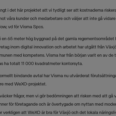
gt i det här projektet att vi tydligt ser att kostnaderna riskerar
mot våra kunder och medarbetare och väljer att inte gå vidare 
dow, vd för Visma Spcs.
i en 65 meter hög byggnad på det gamla regementsområdet I11
etag inom digital innovation och arbetet har utgått från Växj
munen med kompetens. Visma har från början varit en av de ti
as ha totalt 11 000 kvadratmeter kontorsyta.
 formellt bindande avtal har Visma nu utvärderat förutsättnin
dare med WeXO-projektet.
t väcker frågor, men vi gör bedömningen att risken med att gå 
 brinner för företagande och är övertygade om nyttan med mode
or verkligen att WeXO är bra för Växjö och det lokala näringsli