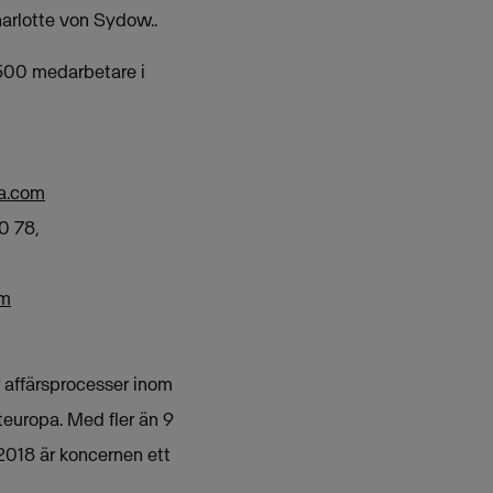
harlotte von Sydow..
 500 medarbetare i
a.com
0 78,
om
r affärsprocesser inom
teuropa. Med fler än 9
2018 är koncernen ett