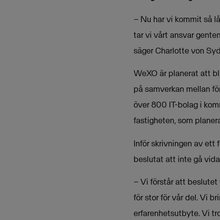
– Nu har vi kommit så lån
tar vi vårt ansvar gente
säger Charlotte von Sy
WeXO är planerat att bl
på samverkan mellan för
över 800 IT-bolag i kom
fastigheten, som planer
Inför skrivningen av ett
beslutat att inte gå vi
– Vi förstår att beslute
för stor för vår del. Vi
erfarenhetsutbyte. Vi tr