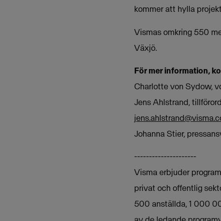
kommer att hylla projekt
Vismas omkring 550 meda
Växjö.
För mer information, k
Charlotte von Sydow, v
Jens Ahlstrand, tillför
jens.ahlstrand@visma.
Johanna Stier, pressan
---------------------
Visma erbjuder programva
privat och offentlig sek
500 anställda, 1 000 00
av de ledande programv