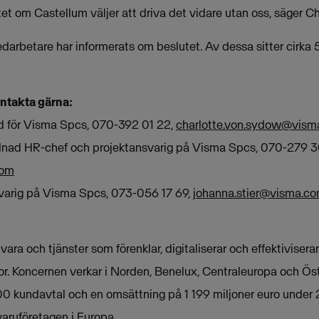
et om Castellum väljer att driva det vidare utan oss, säger C
rbetare har informerats om beslutet. Av dessa sitter cirka
ontakta gärna:
d för Visma Spcs, 070-392 01 22,
charlotte.von.sydow@vism
ordnad HR-chef och projektansvarig på Visma Spcs, 070-279 3
com
svarig på Visma Spcs, 073-056 17 69,
johanna.stier@visma.c
ra och tjänster som förenklar, digitaliserar och effektivisera
tor. Koncernen verkar i Norden, Benelux, Centraleuropa och Ös
0 kundavtal och en omsättning på 1 199 miljoner euro under 
aruföretagen i Europa.