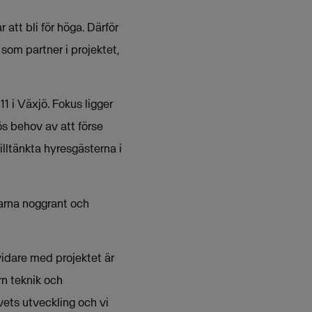
 att bli för höga. Därför
som partner i projektet,
 i Växjö. Fokus ligger
ös behov av att förse
lltänkta hyresgästerna i
garna noggrant och
vidare med projektet är
rn teknik och
vets utveckling och vi