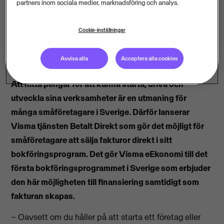
partners inom sociala medier, marknadsföring och analys.
Cookie-inställningar
Avvisa alla
Acceptera alla cookies
Att hitta pengar för att kunna starta, driva och
utveckla sina verksamheter är en utmaning för
många småföretagare i Sverige. Därför lanserar
Visma tjänsten Betalt Direkt som gör det möjligt för
småföretagare att sälja fakturor direkt i sitt
bokföringsprogram. Det gör Visma eEkonomi till det
första bokföringsprogrammet i Sverige som erbjuder
den här möjligheten till finansiering samtidigt som
fakturan skapas.
– Oavsett om du håller på att starta ett företag eller