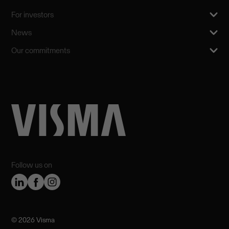
For investors
News
Our commitments
Follow us on
©️ 2026 Visma