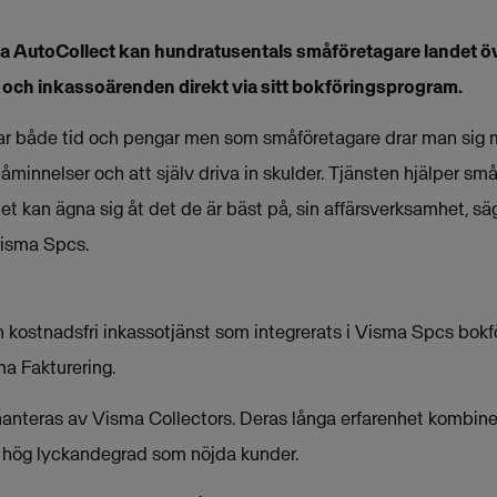
a AutoCollect kan hundratusentals småföretagare landet ö
och inkassoärenden direkt via sitt bokföringsprogram.
star både tid och pengar men som småföretagare drar man sig 
minnelser och att själv driva in skulder. Tjänsten hjälper små
et kan ägna sig åt det de är bäst på, sin affärsverksamhet, säg
isma Spcs.
 kostnadsfri inkassotjänst som integrerats i Visma Spcs bo
a Fakturering.
hanteras av Visma Collectors. Deras långa erfarenhet kombin
 en hög lyckandegrad som nöjda kunder.