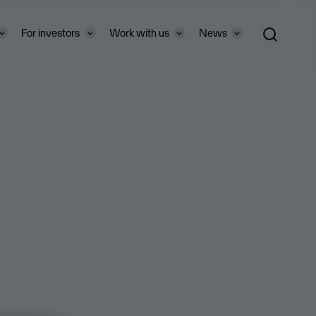
For investors
Work with us
News