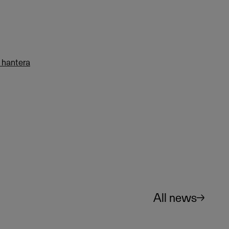
 hantera
All news