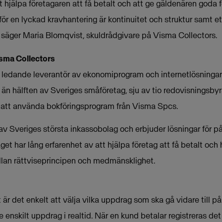
t hjälpa företagaren att få betalt och att ge gäldenären goda f
ör en lyckad kravhantering är kontinuitet och struktur samt et
säger Maria Blomqvist, skuldrådgivare på Visma Collectors.
sma Collectors
ledande leverantör av ekonomiprogram och internetlösningar t
än hälften av Sveriges småföretag, sju av tio redovisningsbyrå
 att använda bokföringsprogram från Visma Spcs.
 av Sveriges största inkassobolag och erbjuder lösningar för
et har lång erfarenhet av att hjälpa företag att få betalt och 
lan rättviseprincipen och medmänsklighet.
r det enkelt att välja vilka uppdrag som ska gå vidare till p
je enskilt uppdrag i realtid. När en kund betalar registreras de