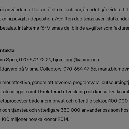
för användarna. Det är först om, och när, ärendet går vidare ti
kningsavgift i deposition. Avgiften debiteras även slutkunden 
betalas. Intäkterna för Vismas del blir de avgifter som faktur
ontakta
isma Spcs, 070-872 72 29,
bjorn.lang@visma.com
rådgivare på Visma Collectors, 070-654 47 56,
maria.blomqv
mer effektiva, genom att leverera programvara, outsourcingtjä
atalösningar samt IT-relaterad utveckling och konsultverksamh
etsprocesser både inom privat och offentlig sektor. 400 000
 och tjänster, och ytterligare 330 000 använder oss som host
 100 miljoner norska kronor 2014.