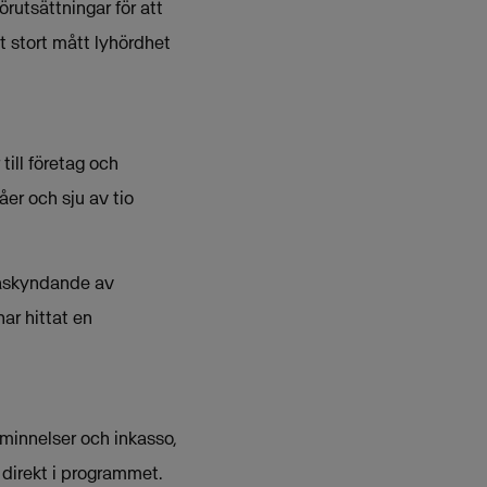
örutsättningar för att
t stort mått lyhördhet
ill företag och
er och sju av tio
 påskyndande av
har hittat en
åminnelser och inkasso,
t direkt i programmet.