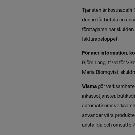
Tjänsten är kostnadsfri 
denne får betala en ansö
företagaren när skulden 
fakturabeloppet.
För mer information, k
Björn Lang, tf vd för V
Maria Blomqvist, skuld
Visma
gör verksamheter 
inkassotjänster, butiksd
automatiserar verksamh
använder våra produkter
anställda och omsatte 7