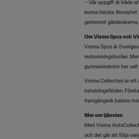
– Vår uppgift är både at
kunna betala. Receptet f
gentemot gäldenärerna, 
Om Visma Spcs och Vi
Visma Spcs är Sveriges 
redovisningsbyråer. Mer 
gymnasieskolor har valt
Visma Collectors är ett
betalningsflöden. Företag
framgångsrik balans mel
Mer om tjänsten
Med Visma AutoCollect ä
och det går att följa var