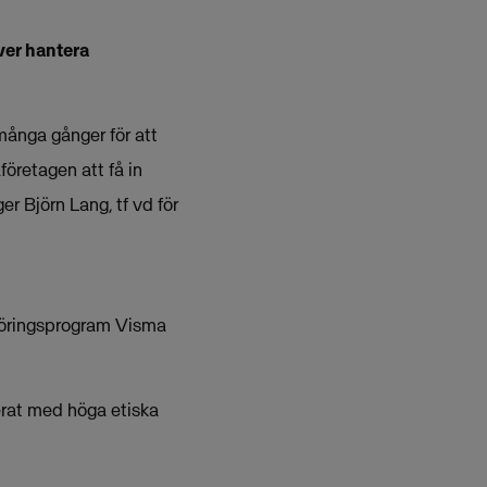
ver hantera
många gånger för att
företagen att få in
er Björn Lang, tf vd för
kföringsprogram Visma
erat med höga etiska