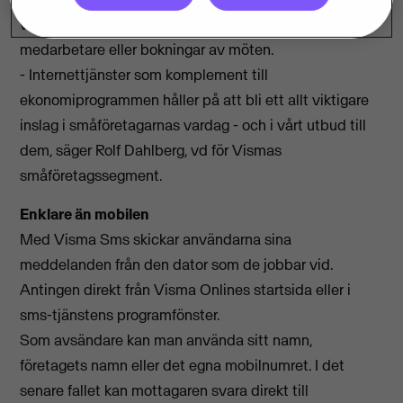
vara leveransbesked till kunder, information till
medarbetare eller bokningar av möten.
- Internettjänster som komplement till
ekonomiprogrammen håller på att bli ett allt viktigare
inslag i småföretagarnas vardag - och i vårt utbud till
dem, säger Rolf Dahlberg, vd för Vismas
småföretagssegment.
Enklare än mobilen
Med Visma Sms skickar användarna sina
meddelanden från den dator som de jobbar vid.
Antingen direkt från Visma Onlines startsida eller i
sms-tjänstens programfönster.
Som avsändare kan man använda sitt namn,
företagets namn eller det egna mobilnumret. I det
senare fallet kan mottagaren svara direkt till