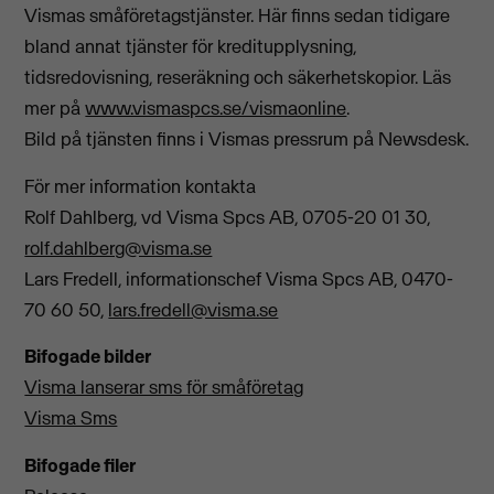
Vismas småföretagstjänster. Här finns sedan tidigare
bland annat tjänster för kreditupplysning,
tidsredovisning, reseräkning och säkerhetskopior. Läs
mer på
www.vismaspcs.se/vismaonline
.
Bild på tjänsten finns i Vismas pressrum på Newsdesk.
För mer information kontakta
Rolf Dahlberg, vd Visma Spcs AB, 0705-20 01 30,
rolf.dahlberg@visma.se
Lars Fredell, informationschef Visma Spcs AB, 0470-
70 60 50,
lars.fredell@visma.se
Bifogade bilder
Visma lanserar sms för småföretag
Visma Sms
Bifogade filer