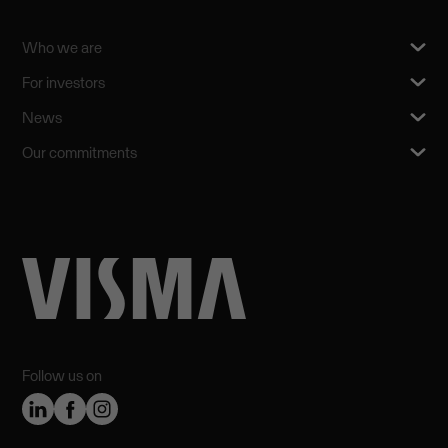
Who we are
For investors
News
Our commitments
Follow us on