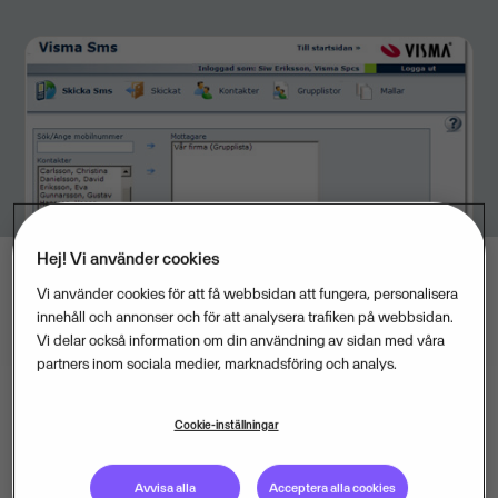
Hej! Vi använder cookies
Vi använder cookies för att få webbsidan att fungera, personalisera
innehåll och annonser och för att analysera trafiken på webbsidan.
Vi delar också information om din användning av sidan med våra
partners inom sociala medier, marknadsföring och analys.
Cookie-inställningar
Med den nya tjänsten
kan alla småföretagare skicka
textmeddelanden till kunder, leverantörer och
Avvisa alla
Acceptera alla cookies
anställda direkt från sina datorer. Det kan exempelvis