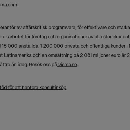
sma.com
rantör av affärskritisk programvara, för effektivare och stark
rar arbetet för företag och organisationer av alla storlekar oc
15 000 anställda, 1 200 000 privata och offentliga kunder i
t Latinamerika och en omsättning på 2 081 miljoner euro år 2
ttre än idag. Besök oss på
visma.se
.
öd för att hantera konsultinköp