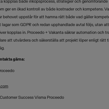
 kopplas både inköpsprocess, strategier och genomförande 
m ger en ökad kontroll av både kostnader och kompetens. Va
r behovet uppstår för att hamna rätt både vad gäller kompet
tt lagar som GDPR och redan upphandlade avtal följs, utan att
ver kopplas in. Proceedo + Vakanta säkrar automation och tra
are att utvärdera och säkerställa att projekt löper enligt rätt 
äg.
ontakta gärna:
Proceedo
a.com
r Customer Success Visma Proceedo