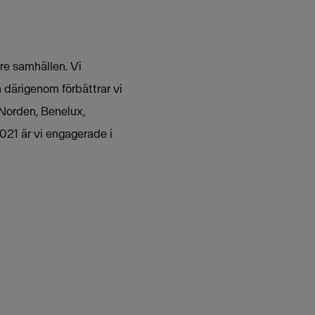
are samhällen. Vi
h därigenom förbättrar vi
 Norden, Benelux,
021 är vi engagerade i