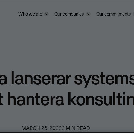
Who we are
Our companies
Our commitments
 lanserar system
tt hantera konsult
MARCH 28, 2022
2
MIN READ