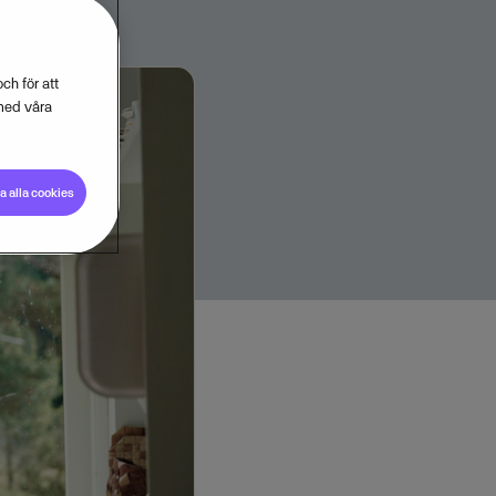
ch för att
med våra
 alla cookies