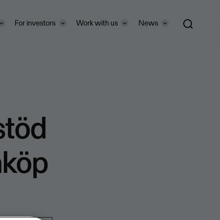
For investors
Work with us
News
stöd
inköp