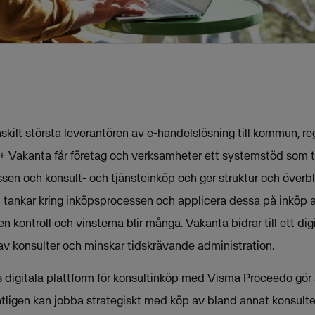
kilt största leverantören av e-handelslösning till kommun, reg
 Vakanta får företag och verksamheter ett systemstöd som ta
sen och konsult- och tjänsteinköp och ger struktur och överb
 tankar kring inköpsprocessen och applicera dessa på inköp
en kontroll och vinsterna blir många. Vakanta bidrar till ett di
 av konsulter och minskar tidskrävande administration.
s digitala plattform för konsultinköp med Visma Proceedo gör 
tligen kan jobba strategiskt med köp av bland annat konsulte