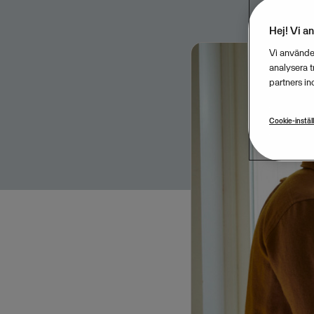
Hej! Vi a
Vi använder
analysera 
partners in
Cookie-instäl