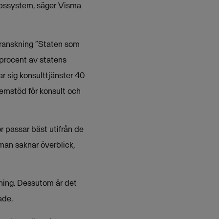
köpssystem, säger Visma
granskning ”Staten som
 procent av statens
ar sig konsulttjänster 40
temstöd för konsult och
or passar bäst utifrån de
 man saknar överblick,
ttning. Dessutom är det
ade.