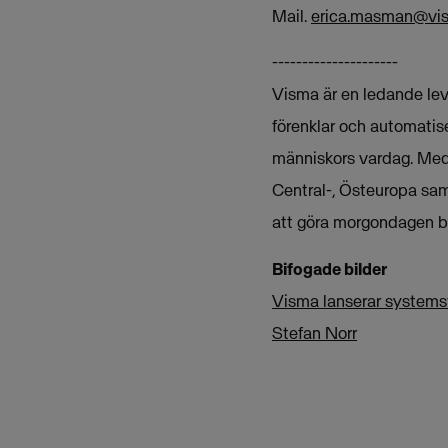
Mail.
erica.masman@vi
---------------------
Visma är en ledande leve
förenklar och automatise
människors vardag. Med 
Central-, Östeuropa sam
att göra morgondagen bä
Bifogade bilder
Visma lanserar systemst
Stefan Norr