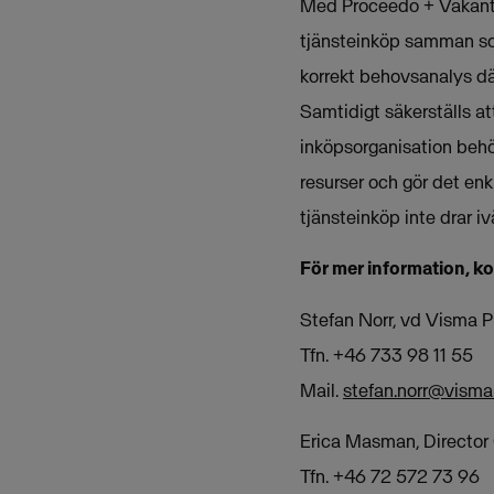
Med Proceedo + Vakanta
tjänsteinköp samman so
korrekt behovsanalys dä
Samtidigt säkerställs a
inköpsorganisation behö
resurser och gör det enkl
tjänsteinköp inte drar iv
För mer information, k
Stefan Norr, vd Visma 
Tfn. +46 733 98 11 55
Mail.
stefan.norr@vism
Erica Masman, Directo
Tfn. +46 72 572 73 96