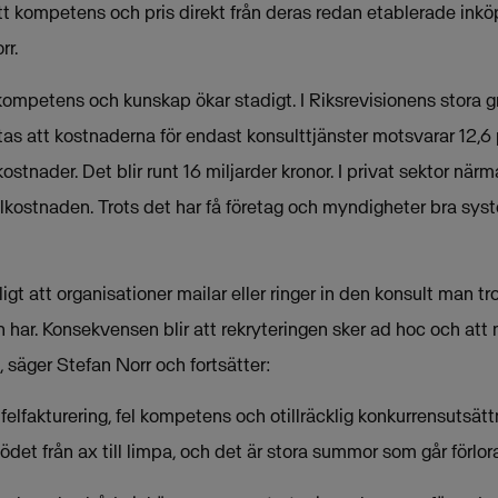
ätt kompetens och pris direkt från deras redan etablerade in
rr.
kompetens och kunskap ökar stadigt. I Riksrevisionens stora 
as att kostnaderna för endast konsulttjänster motsvarar 12,6
nader. Det blir runt 16 miljarder kronor. I privat sektor närm
lkostnaden. Trots det har få företag och myndigheter bra sys
igt att organisationer mailar eller ringer in den konsult man tr
n har. Konsekvensen blir att rekryteringen sker ad hoc och att
, säger Stefan Norr och fortsätter:
i felfakturering, fel kompetens och otillräcklig konkurrensutsä
lödet från ax till limpa, och det är stora summor som går förlor