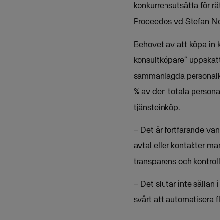
konkurrensutsätta för r
Proceedos vd Stefan No
Behovet av att köpa in 
konsultköpare” uppskatt
sammanlagda personalkost
% av den totala persona
tjänsteinköp.
– Det är fortfarande vanl
avtal eller kontakter ma
transparens och kontroll
– Det slutar inte sällan 
svårt att automatisera f