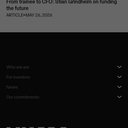
From trainee to CFO: Stian Grindheim on funding
the future
ARTICLE
⏵
MAY 26, 2026
Who we are
For investors
News
Our commitments