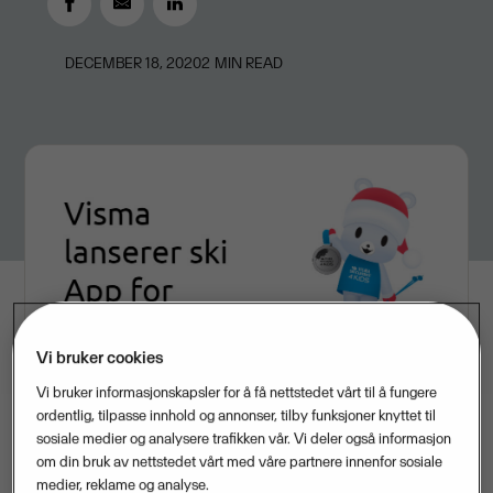
DECEMBER 18, 2020
2
MIN READ
Vi bruker cookies
Vi bruker informasjonskapsler for å få nettstedet vårt til å fungere
ordentlig, tilpasse innhold og annonser, tilby funksjoner knyttet til
sosiale medier og analysere trafikken vår. Vi deler også informasjon
om din bruk av nettstedet vårt med våre partnere innenfor sosiale
Visma lanserer denne uken appen Visma Ski
medier, reklame og analyse.