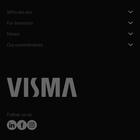
Who we are
For investors
News
Our commitments
Follow us on