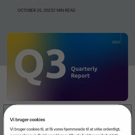
OCTOBER 25, 2023
2
MIN READ
Vi bruger cookies
Visma leverede en rekordomsætning på 593 millioner
Vi bruger cookies til, at få vores hjemmeside til at virke ordentligt,
euro i tredje kvartal af 2023, en vækst på 15 procent i