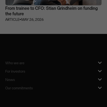
From trainee to CFO: Stian Grindheim on funding
the future
ARTICLE
⏵
MAY 26, 2026
Who we are
For investors
News
Our commitments