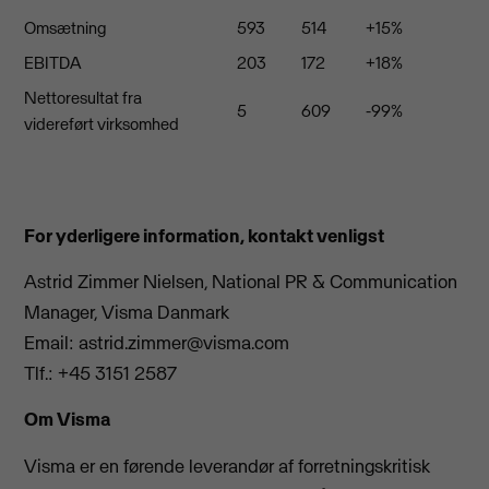
Omsætning
593
514
+15%
EBITDA
203
172
+18%
Nettoresultat fra
5
609
-99%
videreført virksomhed
For yderligere information, kontakt venligst
Astrid Zimmer Nielsen, National PR & Communication
Manager, Visma Danmark
Email:
astrid.zimmer@visma.com
Tlf.: +45 3151 2587
Om Visma
Visma er en førende leverandør af forretningskritisk