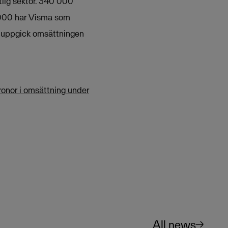
lig sektor. 340 000
 000 har Visma som
11 uppgick omsättningen
ronor i omsättning under
All news