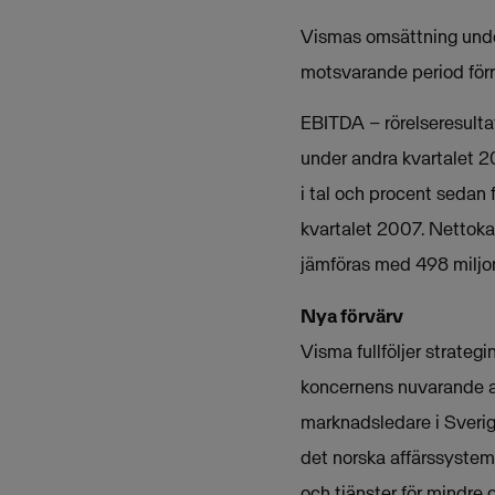
Vismas omsättning under
motsvarande period förr
EBITDA – rörelseresulta
under andra kvartalet 2
i tal och procent sedan 
kvartalet 2007. Nettoka
jämföras med 498 miljon
Nya förvärv
Visma fullföljer strateg
koncernens nuvarande af
marknadsledare i Sverig
det norska affärssystem
och tjänster för mindre 