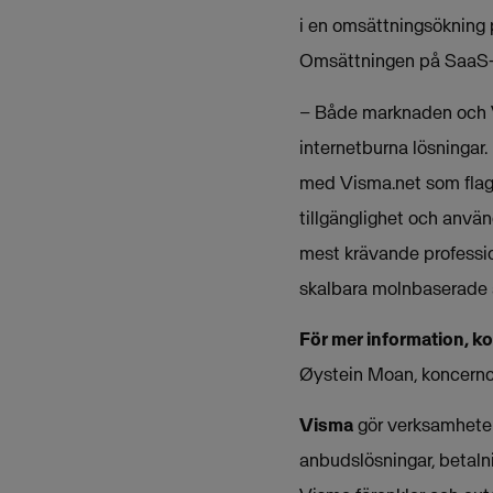
i en omsättningsökning 
Omsättningen på SaaS-om
– Både marknaden och Vis
internetburna lösningar
med Visma.net som flag
tillgänglighet och anvä
mest krävande professio
skalbara molnbaserade 
För mer information, k
Øystein Moan, koncernc
Visma
gör verksamheter 
anbudslösningar, betalni