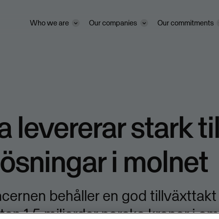
Who we are
Our companies
Our commitments
 levererar stark ti
ösningar i molnet
ernen behåller en god tillväxttakt
an 1,5 miljarder norska kronor i o