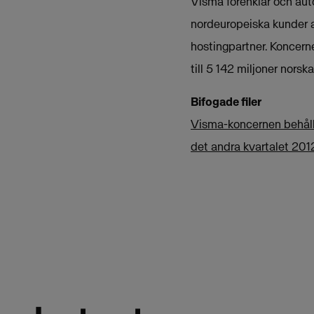
Visma förenklar och aut
nordeuropeiska kunder 
hostingpartner. Koncern
till 5 142 miljoner norska
Bifogade filer
Visma-koncernen behålle
det andra kvartalet 201