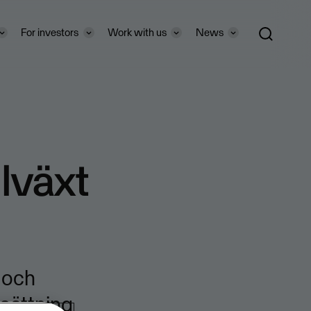
For investors
Work with us
News
llväxt
 och
msättning