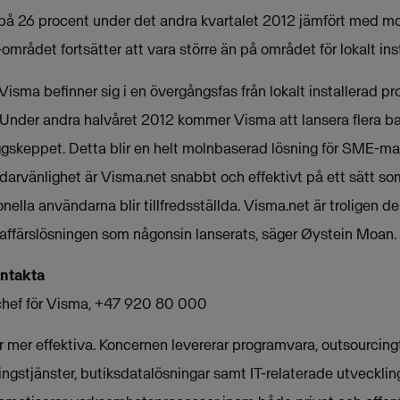
på 26 procent under det andra kvartalet 2012 jämfört med mo
rådet fortsätter att vara större än på området för lokalt ins
ma befinner sig i en övergångsfas från lokalt installerad pro
. Under andra halvåret 2012 kommer Visma att lansera flera 
gskeppet. Detta blir en helt molnbaserad lösning för SME-m
ndarvänlighet är Visma.net snabbt och effektivt på ett sätt so
nella användarna blir tillfredsställda. Visma.net är troligen
affärslösningen som någonsin lanserats, säger Øystein Moan.
ontakta
hef för Visma, +47 920 80 000
mer effektiva. Koncernen levererar programvara, outsourcingt
ngstjänster, butiksdatalösningar samt IT-relaterade utveckling