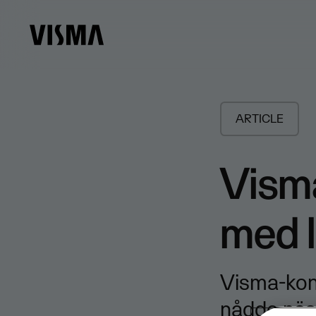
ARTICLE
Visma
med l
Visma-konc
nådde näst