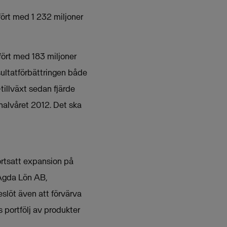
fört med 1 232 miljoner
fört med 183 miljoner
sultatförbättringen både
tillväxt sedan fjärde
halvåret 2012. Det ska
ortsatt expansion på
 Agda Lön AB,
slöt även att förvärva
 portfölj av produkter