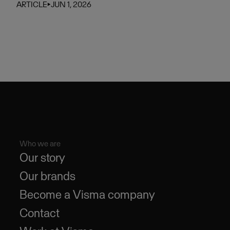
ARTICLE
⏵
JUN 1, 2026
Who we are
Our story
Our brands
Become a Visma company
Contact