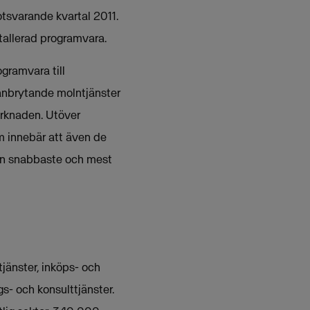
tsvarande kvartal 2011.
tallerad programvara.
gramvara till
banbrytande molntjänster
arknaden. Utöver
m innebär att även de
 den snabbaste och mest
jänster, inköps- och
s- och konsulttjänster.