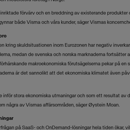
nriktade förvärv och en breddning av existerande produkter o
Det gynnar både Visma och våra kunder, säger Vismas koncernc
 oro
en kring skuldsituationen inom Eurozonen har negativ inverk
rna, medan de svenska och norska marknaderna fortsätter a
 de förhärskande makroekonomiska förutsägelserna pekar på en 
aderna är det sannolikt att det ekonomiska klimatet även påv
e inför stora ekonomiska utmaningar och som ett resultat av d
nom några av Vismas affärsområden, säger Øystein Moan.
ningar
rfrågan på SaaS- och OnDemand-lösningar hela tiden ökar, vil