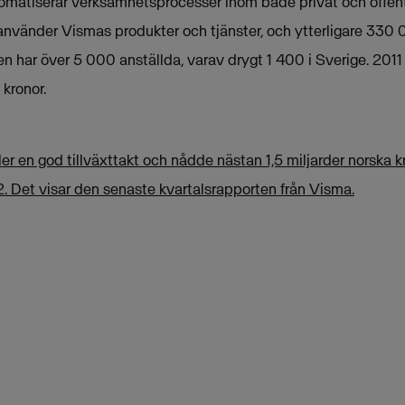
omatiserar verksamhetsprocesser inom både privat och offent
använder Vismas produkter och tjänster, och ytterligare 330
en har över 5 000 anställda, varav drygt 1 400 i Sverige. 20
 kronor.
r en god tillväxttakt och nådde nästan 1,5 miljarder norska k
2. Det visar den senaste kvartalsrapporten från Visma.