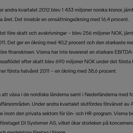
 andra kvartalet 2012 blev 1 433 miljoner norska kronor, jäm
a året. Det innebär en omsättningsökning med 16,4 procent.
tet före skatt och avskrivningar – blev 256 miljoner NOK, jäm
011. Det ger en ökning med 40,2 procent och den starkaste re
före finanskrisen. Visma har inte levererat en starkare EBITDA-
ssaflödet efter skatt blev 690 miljoner NOK under det första 
er första halvåret 2011 – en ökning med 38,6 procent.
in att växa i de nordiska länderna samt i Nederländerna med f
färsområden. Under andra kvartalet slutfördes förvärvet av
e inom den privata sektorn för lön- och HR-program. Visma be
företaget DI Systemer AS, vilket ökar storleken på koncernens
och medelstora företag i Norge.