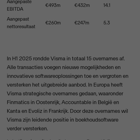
Aangepaste
€493m
€432m
14.1
EBITDA
Aangepast
€260m
€247m
5.3
nettoresultaat
In H1 2025 rondde Visma in totaal 15 overnames af.
Alle transacties voegen nieuwe mogelijkheden en
innovatieve softwareoplossingen toe en vergroten en
versterken het uitgebreide aanbod. In Europa heeft
Visma strategische overnames gedaan, waaronder
Finmatics in Oostenrijk, Accountable in België en
Kanta en Evoliz in Frankrijk. Door deze overnames wil
Visma zijn leidende positie in boekhoudsoftware
verder versterken.