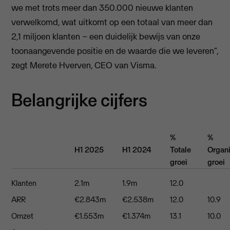
we met trots meer dan 350.000 nieuwe klanten
verwelkomd, wat uitkomt op een totaal van meer dan
2,1 miljoen klanten – een duidelijk bewijs van onze
toonaangevende positie en de waarde die we leveren”,
zegt Merete Hverven, CEO van Visma.
Belangrijke cijfers
%
%
H1 2025
H1 2024
Totale
Organ
groei
groei
Klanten
2.1m
1.9m
12.0
ARR
€2.843m
€2.538m
12.0
10.9
Omzet
€1.553m
€1.374m
13.1
10.0