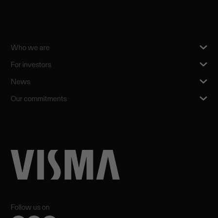
Who we are
For investors
News
Our commitments
Follow us on