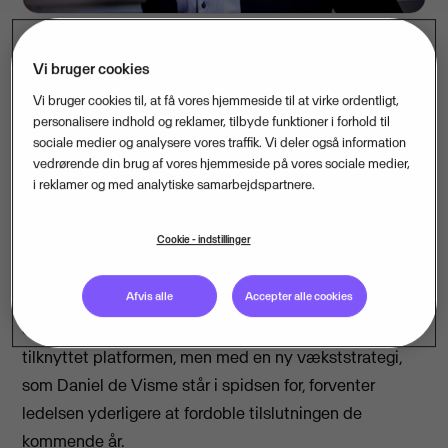
Vi bruger cookies
Efter en periode med målrettet søgning i markedet har
Vi bruger cookies til, at få vores hjemmeside til at virke ordentligt,
bestyrelsen i Visma LogBuy fundet sin nye topchef til
personalisere indhold og reklamer, tilbyde funktioner i forhold til
sociale medier og analysere vores traffik. Vi deler også information
selskabet. Det sker med ansættelsen af Daniel de
vedrørende din brug af vores hjemmeside på vores sociale medier,
Visme, 48, der som ny Managing Director for selskabet
i reklamer og med analytiske samarbejdspartnere.
skal sikre gode kundeoplevelser for LogBuys
nuværende og kommende brugere og fortsætte
Cookie - indstillinger
vækstkurven, der er fordoblet, siden Visma-koncernen
købte LogBuy i 2017.
Afvis alle
Accepter alle cookies
Selskabet havde i 2019 mere end 400.000 brugere
tilknyttet platformen, men med en ny vækststrategi,
som Daniel de Visme står i spidsen for, forventer
ledelsen yderligere at fordoble tilslutningen de
kommende år.