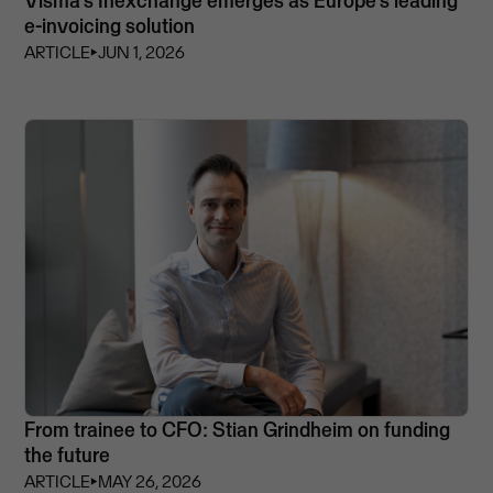
Visma’s Inexchange emerges as Europe's leading
e-invoicing solution
ARTICLE
⏵
JUN 1, 2026
From trainee to CFO: Stian Grindheim on funding
the future
ARTICLE
⏵
MAY 26, 2026