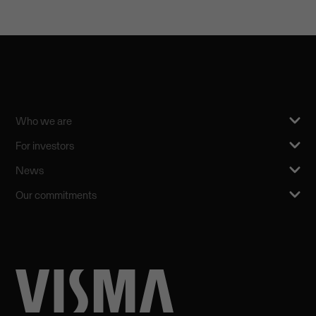
Who we are
For investors
News
Our commitments