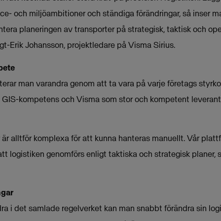
ice- och miljöambitioner och ständiga förändringar, så inser m
tera planeringen av transporter på strategisk, taktisk och opera
t-Erik Johansson, projektledare på Visma Sirius.
bete
terar man varandra genom att ta vara på varje företags styrko
s GIS-kompetens och Visma som stor och kompetent leverantör
r är alltför komplexa för att kunna hanteras manuellt. Vår plat
att logistiken genomförs enligt taktiska och strategisk planer,
ngar
ra i det samlade regelverket kan man snabbt förändra sin logi