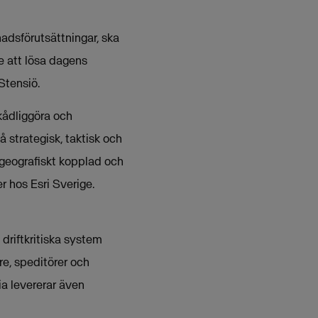
adsförutsättningar, ska
te att lösa dagens
Stensiö.
kådliggöra och
 strategisk, taktisk och
 geografiskt kopplad och
 hos Esri Sverige.
 driftkritiska system
e, speditörer och
ia levererar även