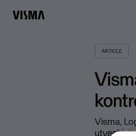
ARTICLE
Visma
kontr
Visma, Log
utvecklat 