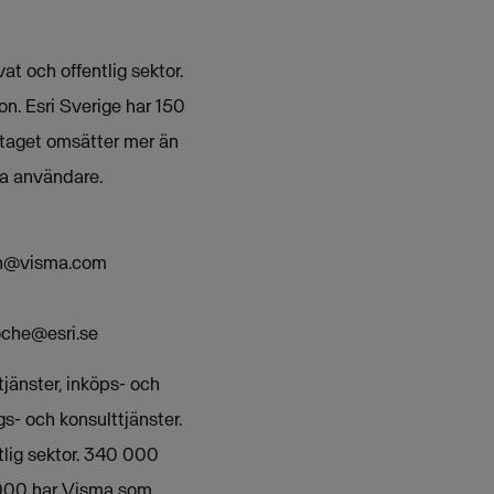
at och offentlig sektor.
n. Esri Sverige har 150
etaget omsätter mer än
ka användare.
on@visma.com
oche@esri.se
jänster, inköps- och
s- och konsulttjänster.
lig sektor. 340 000
 000 har Visma som