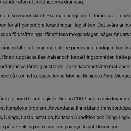
ka kunder utan att kostnaderna drar iväg.
en om konkurrenskraft. Ska man hänga med i förändrade markn
en för att genomföra förändringar i logistiken. Det svåra är in
skapa förutsättningar för att lösa morgondagen, säger Anders 
ionen tillför att man med större precision än tidigare kan ås
, för att upptäcka flaskhalsar och förbättringsområden både på
portintensiva företag är stor del av verksamhetsinformationen
r med så stor nytta, säger Jenny Moche, Business Area Manager
öretag inom IT- och logistik. Sedan 2002 har Logivia levererat
est komplexa problem. Användarna finns bland transportköpar
, Delego, Lastbilsstation, Karlsson Spedition och Bring. Logiv
s på utveckling och simulering av nya logistiklösningar.