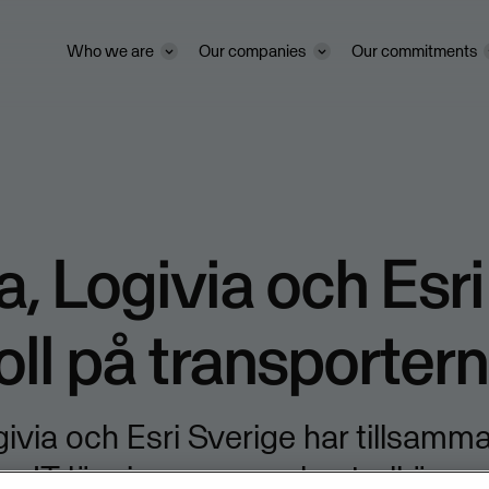
Who we are
Our companies
Our commitments
, Logivia och Esri
oll på transporter
ivia och Esri Sverige har tillsamm
en IT-lösning som ger kontroll över