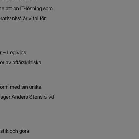
an att en IT-lösning som
tiv nivå är vital för
r – Logivias
 av affärskritiska
tform med sin unika
 säger Anders Stensiö, vd
stik och göra