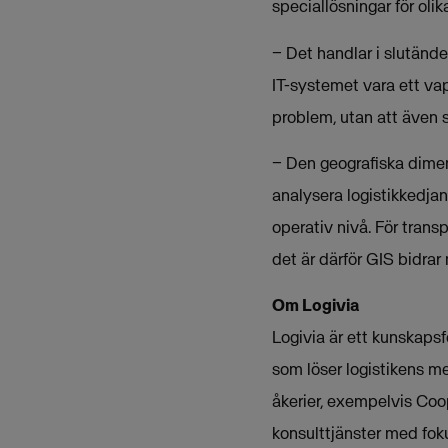
speciallösningar för oli
− Det handlar i slutänd
IT-systemet vara ett vap
problem, utan att även 
− Den geografiska dimens
analysera logistikkedjan
operativ nivå. För trans
det är därför GIS bidra
Om Logivia
Logivia är ett kunskapsf
som löser logistikens m
åkerier, exempelvis Coop
konsulttjänster med foku