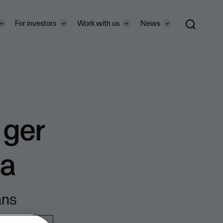
For investors
Work with us
News
 ger
na
ans