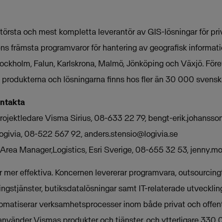
största och mest kompletta leverantör av GIS-lösningar för priv
s främsta programvaror för hantering av geografisk informatio
ockholm, Falun, Karlskrona, Malmö, Jönköping och Växjö. För
h produkterna och lösningarna finns hos fler än 30 000 svens
ontakta
rojektledare Visma Sirius, 08-633 22 79,
bengt-erik.johanss
Logivia, 08-522 567 92,
anders.stensio@logivia.se
Area Manager,Logistics, Esri Sverige, 08-655 32 53,
jenny.m
mer effektiva. Koncernen levererar programvara, outsourcingt
ngstjänster, butiksdatalösningar samt IT-relaterade utveckling
omatiserar verksamhetsprocesser inom både privat och offent
använder Vismas produkter och tjänster, och ytterligare 330