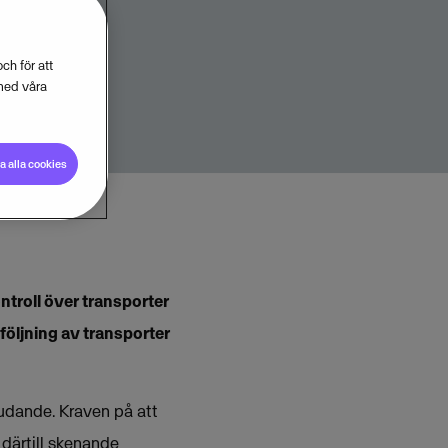
ch för att
med våra
 alla cookies
ntroll över transporter
följning av transporter
judande. Kraven på att
g därtill skenande