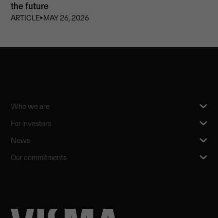
the future
ARTICLE
⏵
MAY 26, 2026
Who we are
For investors
News
Our commitments