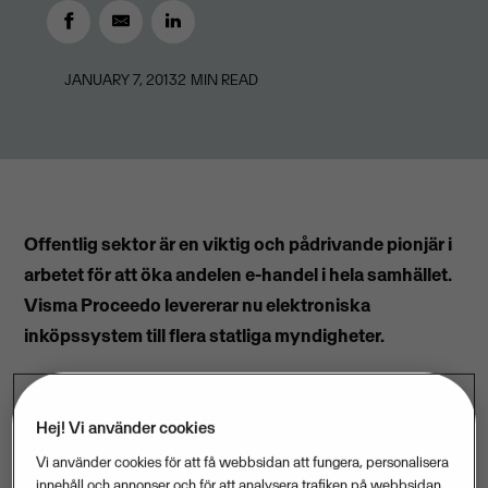
JANUARY 7, 2013
2
MIN READ
Offentlig sektor är en viktig och pådrivande pionjär i
arbetet för att öka andelen e-handel i hela samhället.
Visma Proceedo levererar nu elektroniska
inköpssystem till flera statliga myndigheter.
Hej! Vi använder cookies
– Det är viktigt att få förtroende från offentlig sektor
Vi använder cookies för att få webbsidan att fungera, personalisera
och vara med i myndigheternas frammarsch in i
innehåll och annonser och för att analysera trafiken på webbsidan.