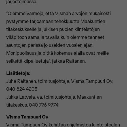
järjestelmässä.
“Olemme varmoja, että Visman arvojen mukaisesti
pystymme tarjoamaan tehokkuutta Maakuntien
tilakeskukselle ja julkisen puolen kiinteistöjen
ylläpitoon samalla tavalla kuin olemme tehneet
asuntojen parissa jo useiden vuosien ajan.
Monipuolisuus ja pitkä kokemus alalla ovat meille
selkeitä kilpailuetuja”, jatkaa Raitanen.
Lisätietoja:
Juha Raitanen, toimitusjohtaja, Visma Tampuuri Oy,
040 824 4203
Jukka Latvala, va. toimitusjohtaja, Maakuntien
tilakeskus, 040 776 9774
Visma Tampuuri Oy
Visma Tampuuri Oy kehittää ohjelmistoa kiinteistöalan