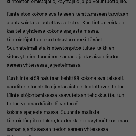
kiinteistön omistajalle, käyttäjille ja palveluntuottajille.
Kiinteistön kokonaisvaltaiseen kehittämiseen tarvitaan
ajantasaista ja luotettavaa tietoa. Kun tietoa voidaan
käsitellä yhdessä kokonaisjärjestelmässä,
kiinteistöjohtaminen tehostuu merkittävästi.
Suunnitelmallista kiinteistönpitoa tukee kaikkien
sidosryhmien tuominen saman ajantasaisen tiedon
ääreen yhteisessä järjestelmässä.
Kun kiinteistöä halutaan kehittää kokonaisvaltaisesti,
vaaditaan taustalle ajantasaista ja luotettavaa tietoa.
Kiinteistöjohtamisessa saavutetaan tehokkuutta, kun
tietoa voidaan käsitellä yhdessä
kokonaisjärjestelmässä. Suunnitelmallista
kiinteistönpitoa tukee, kun kaikki sidosryhmät saadaan
saman ajantasaisen tiedon ääreen yhteisessä