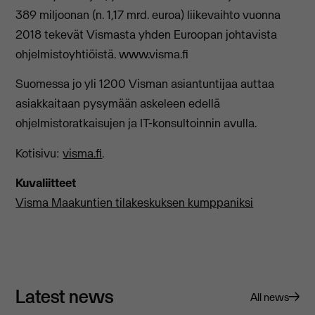
389 miljoonan (n. 1,17 mrd. euroa) liikevaihto vuonna
2018 tekevät Vismasta yhden Euroopan johtavista
ohjelmistoyhtiöistä. www.visma.fi
Suomessa jo yli 1200 Visman asiantuntijaa auttaa
asiakkaitaan pysymään askeleen edellä
ohjelmistoratkaisujen ja IT-konsultoinnin avulla.
Kotisivu:
visma.fi
.
Kuvaliitteet
Visma Maakuntien tilakeskuksen kumppaniksi
Latest news
All news