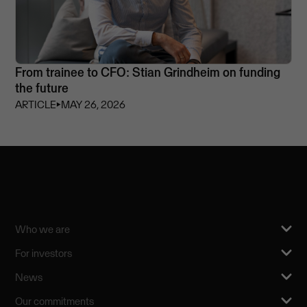
From trainee to CFO: Stian Grindheim on funding
the future
ARTICLE
⏵
MAY 26, 2026
Who we are
For investors
News
Our commitments