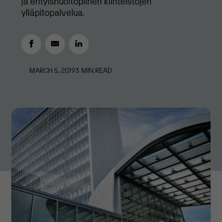
ja erityishuoltopiirien kiinteistöjen
ylläpitopalvelua.
MARCH 5, 2019
3
MIN READ