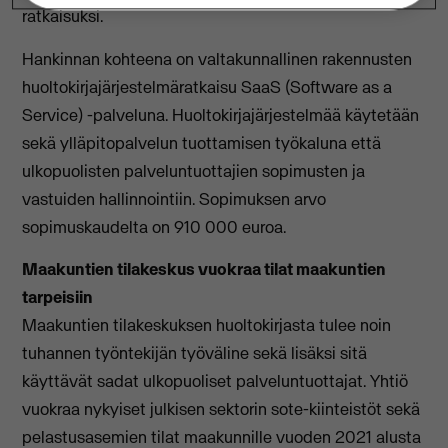
ratkaisuksi.
Hankinnan kohteena on valtakunnallinen rakennusten
huoltokirjajärjestelmäratkaisu SaaS (Software as a
Service) -palveluna. Huoltokirjajärjestelmää käytetään
sekä ylläpitopalvelun tuottamisen työkaluna että
ulkopuolisten palveluntuottajien sopimusten ja
vastuiden hallinnointiin. Sopimuksen arvo
sopimuskaudelta on 910 000 euroa.
Maakuntien tilakeskus vuokraa tilat maakuntien
tarpeisiin
Maakuntien tilakeskuksen huoltokirjasta tulee noin
tuhannen työntekijän työväline sekä lisäksi sitä
käyttävät sadat ulkopuoliset palveluntuottajat. Yhtiö
vuokraa nykyiset julkisen sektorin sote-kiinteistöt sekä
pelastusasemien tilat maakunnille vuoden 2021 alusta