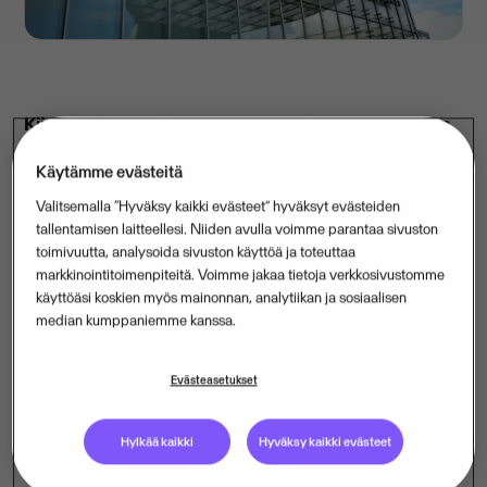
Kiinteistöalan ohjelmisto-osaaja Visma Tampuuri on
solminut sopimuksen vuosiksi 2019-2022
Käytämme evästeitä
Maakuntien tilakeskuksen kanssa rakennusten
Valitsemalla “Hyväksy kaikki evästeet” hyväksyt evästeiden
huoltokirjajärjestelmän toimittamisesta.
tallentamisen laitteellesi. Niiden avulla voimme parantaa sivuston
Järjestelmässä hallitaan jatkossa koko Suomen
toimivuutta, analysoida sivuston käyttöä ja toteuttaa
erikoissairaanhoidon ja erityishuoltopiirien
markkinointitoimenpiteitä. Voimme jakaa tietoja verkkosivustomme
käyttöäsi koskien myös mainonnan, analytiikan ja sosiaalisen
kiinteistöjen ylläpitopalvelua.
median kumppaniemme kanssa.
Maakuntien tilakeskuksen syksyllä järjestämässä
avoimessa kilpailutuksessa johtava kiinteistöalan
Evästeasetukset
ohjelmisto-osaaja Visma Tampuuri antoi hinta-
laatusuhteeltaan parhaan tarjouksen, jonka tilakeskus
Hylkää kaikki
Hyväksy kaikki evästeet
arvioi kokonaistaloudellisesti edullisimmaksi