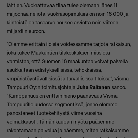
lähtien. Vuokrattavaa tilaa tulee olemaan lähes 11
miljoonaa neliötä, vuokrasopimuksia on noin 18 000 ja
kiinteistöjen tasearvo nousee arviolta noin viiteen
miljardiin euroon.
“Olemme erittäin iloisia voidessamme tarjota ratkaisun,
joka tukee Maakuntien tilakeskuksen missiota
varmistaa, että Suomen 18 maakuntaa voivat palvella
asukkaitaan edistyksellisissä, tehokkaissa,
ympäristöystävällisissä ja turvallisissa tiloissa”, Visma
Tampuuri Oy:n toimitusjohtaja
Juha Raitanen
sanoo.
“Kumppanuus on erittäin hieno päänavaus Visma
Tampuurille uudessa segmentissä, jonne olemme
panostaneet tuotekehitystä viime vuosina
voimakkaasti. Tämän kaupan myötä pääsemme
rakentamaan palvelua ja näemme, miten ratkaisumme