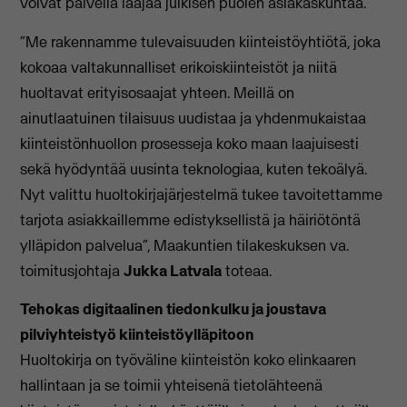
voivat palvella laajaa julkisen puolen asiakaskuntaa.”
”Me rakennamme tulevaisuuden kiinteistöyhtiötä, joka
kokoaa valtakunnalliset erikoiskiinteistöt ja niitä
huoltavat erityisosaajat yhteen. Meillä on
ainutlaatuinen tilaisuus uudistaa ja yhdenmukaistaa
kiinteistönhuollon prosesseja koko maan laajuisesti
sekä hyödyntää uusinta teknologiaa, kuten tekoälyä.
Nyt valittu huoltokirjajärjestelmä tukee tavoitettamme
tarjota asiakkaillemme edistyksellistä ja häiriötöntä
ylläpidon palvelua”, Maakuntien tilakeskuksen va.
toimitusjohtaja
Jukka Latvala
toteaa.
Tehokas digitaalinen tiedonkulku ja joustava
pilviyhteistyö kiinteistöylläpitoon
Huoltokirja on työväline kiinteistön koko elinkaaren
hallintaan ja se toimii yhteisenä tietolähteenä