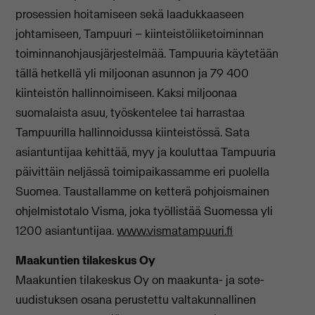
prosessien hoitamiseen sekä laadukkaaseen
johtamiseen, Tampuuri – kiinteistöliiketoiminnan
toiminnanohjausjärjestelmää. Tampuuria käytetään
tällä hetkellä yli miljoonan asunnon ja 79 400
kiinteistön hallinnoimiseen. Kaksi miljoonaa
suomalaista asuu, työskentelee tai harrastaa
Tampuurilla hallinnoidussa kiinteistössä. Sata
asiantuntijaa kehittää, myy ja kouluttaa Tampuuria
päivittäin neljässä toimipaikassamme eri puolella
Suomea. Taustallamme on ketterä pohjoismainen
ohjelmistotalo Visma, joka työllistää Suomessa yli
1200 asiantuntijaa.
www.vismatampuuri.fi
Maakuntien tilakeskus Oy
Maakuntien tilakeskus Oy on maakunta- ja sote-
uudistuksen osana perustettu valtakunnallinen