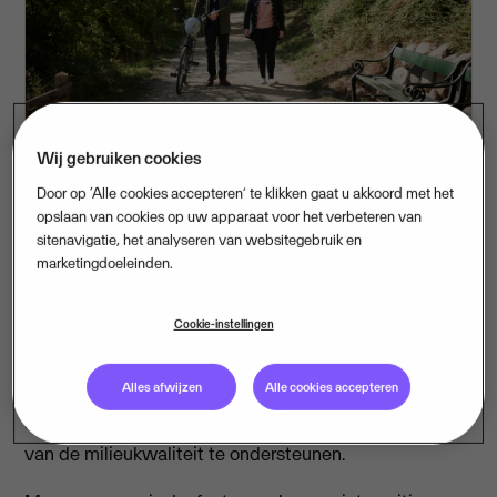
Wij gebruiken cookies
Door op ‘Alle cookies accepteren’ te klikken gaat u akkoord met het
opslaan van cookies op uw apparaat voor het verbeteren van
Visma, Europees leider in cloudsoftware, neemt New
sitenavigatie, het analyseren van websitegebruik en
marketingdoeleinden.
Generation Software Group (NGSG) van IceLake
Capital over. NGSG is een krachtenbundeling van
Cookie-instellingen
Nazca
en
Genetics
. Met de overname van deze
GovTech specialisten verstevigt Visma haar positie als
Alles afwijzen
Alle cookies accepteren
IT-partner voor overheidsorganisaties om uitdagingen
als de inrichting van de leefomgeving en verbetering
van de milieukwaliteit te ondersteunen.