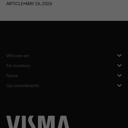
ARTICLE
⏵
MAY 26, 2026
Who we are
For investors
News
Our commitments