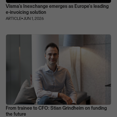
Visma’s Inexchange emerges as Europe's leading
e-invoicing solution
ARTICLE
⏵
JUN 1, 2026
From trainee to CFO: Stian Grindheim on funding
the future