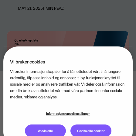
MAY 21, 2025
1
MIN READ
Vi bruker cookies
Vi bruker informasjonskapsler for å få nettstedet vårt til å fungere
ordentlig, tilpasse innhold og annonser, tilby funksjoner knyttet til
sosiale medier og analysere trafikken vår. Vi deler også informasjon
om din bruk av nettstedet vårt med våre partnere innenfor sosiale
medier, reklame og analyse.
Informasjonskapselinnstillinger
Visma leverte en omsetning på 771 millioner euro i
Avvis alle
Godta alle cookier