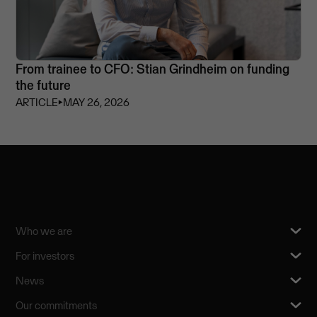
From trainee to CFO: Stian Grindheim on funding
the future
ARTICLE
⏵
MAY 26, 2026
Who we are
For investors
News
Our commitments