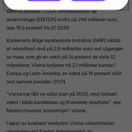
første kvartal 2025, en økning på 14,4 prosent fra
samme periode i 2024. Driftsresultatet før
avskrivninger (EBITDA) endte på 244 millioner euro,
opp 18,6 prosent fra Q1 2024.
Konsernets årlige repeterende inntekter (ARR) nådde
et rekordhøyt nivå på 2,8 milliarder euro ved utgangen
av mars, som gir en vekst på 16 prosent de siste 12
månedene. Visma betjener nå 2,1 millioner kunder i
Europa og Latin-Amerika, en vekst på 18 prosent målt
mot samme periode i 2024.
"Visma har fått en solid start på 2025, med fortsatt
vekst i både kundebase og finansielle resultater”, sier
Merete Hverven, konsernsjef i Visma.
I løpet av kvartalet rendyrket Visma virksomheten
ytterligere ved å selge Admincontrol, en