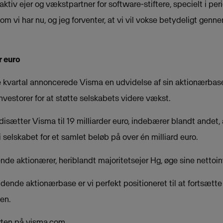
raktiv ejer og vækstpartner for software-stiftere, specielt i p
m vi har nu, og jeg forventer, at vi vil vokse betydeligt gen
r euro
e kvartal annoncerede Visma en udvidelse af sin aktionærbase
nvestorer for at støtte selskabets videre vækst.
isætter Visma til 19 milliarder euro, indebærer blandt andet,
i selskabet for et samlet beløb på over én milliard euro.
erende aktionærer, heriblandt majoritetsejer Hg, øge sine nettoi
vidende aktionærbase er vi perfekt positioneret til at fortsætt
en.
rten på visma.com.