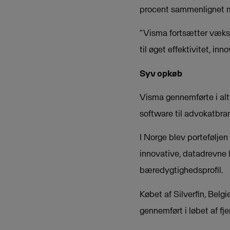
procent sammenlignet me
“Visma fortsætter vækste
til øget effektivitet, i
Syv opkøb
Visma gennemførte i alt
software til advokatbra
I Norge blev portefølje
innovative, datadrevne 
bæredygtighedsprofil.
Købet af Silverfin, Belg
gennemført i løbet af fje