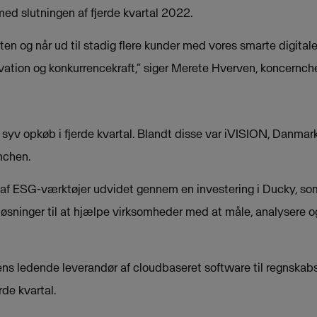
d slutningen af fjerde kvartal 2022.
n og når ud til stadig flere kunder med vores smarte digitale
nnovation og konkurrencekraft,” siger Merete Hverven, koncernch
 syv opkøb i fjerde kvartal. Blandt disse var iVISION, Danmar
nchen.
n af ESG-værktøjer udvidet gennem en investering i Ducky, so
løsninger til at hjælpe virksomheder med at måle, analysere o
iens ledende leverandør af cloudbaseret software til regnskab
rde kvartal.