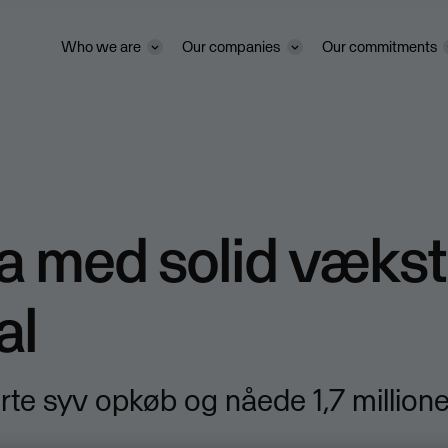
Who we are
Our companies
Our commitments
 med solid vækst 
al
e syv opkøb og nåede 1,7 millione