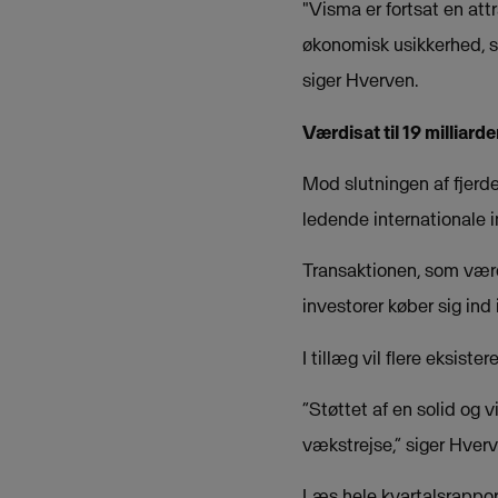
"Visma er fortsat en att
økonomisk usikkerhed, so
siger Hverven.
Værdisat til 19 milliarde
Mod slutningen af fjerd
ledende internationale i
Transaktionen, som værd
investorer køber sig ind 
I tillæg vil flere eksist
“Støttet af en solid og 
vækstrejse,” siger Hverv
Læs hele kvartalsrappo