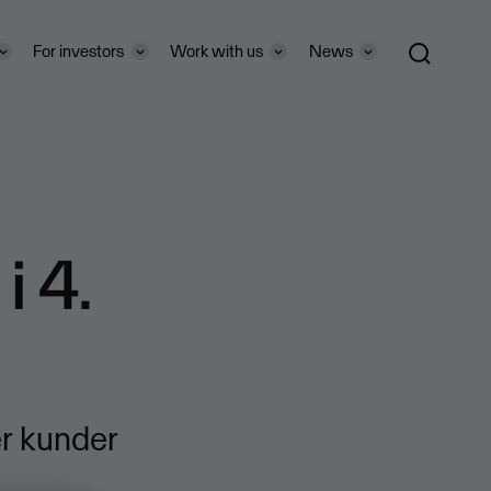
For investors
Work with us
News
i 4.
r kunder