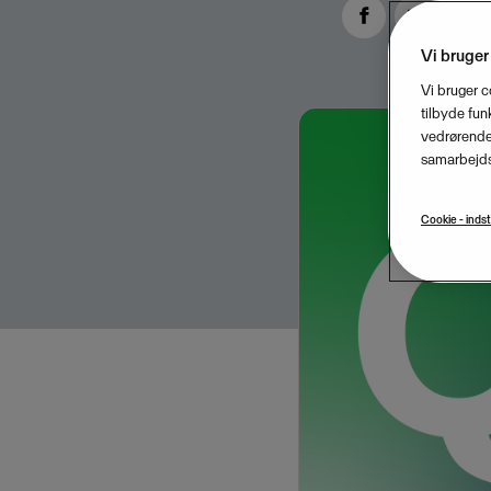
Vi bruger
Vi bruger c
tilbyde funk
vedrørende 
samarbejds
Cookie - indst