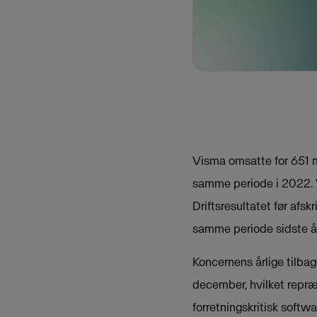
Visma omsatte for 651 mil
samme periode i 2022. V
Driftsresultatet før afsk
samme periode sidste år
Koncernens årlige tilba
december, hvilket repræ
forretningskritisk softwa