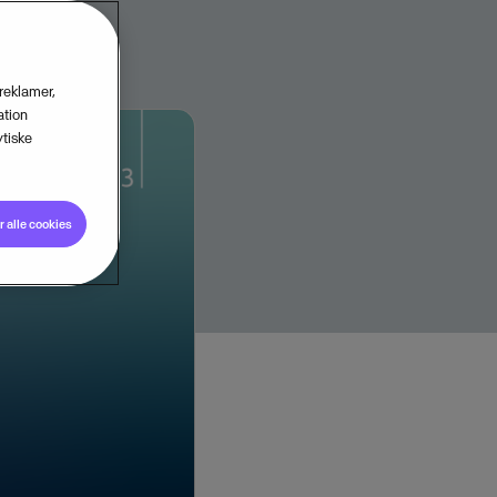
 reklamer,
ation
tiske
 alle cookies