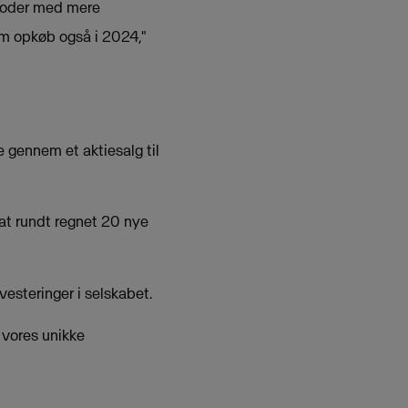
erioder med mere
nem opkøb også i 2024,"
 gennem et aktiesalg til
 at rundt regnet 20 nye
nvesteringer i selskabet.
e vores unikke