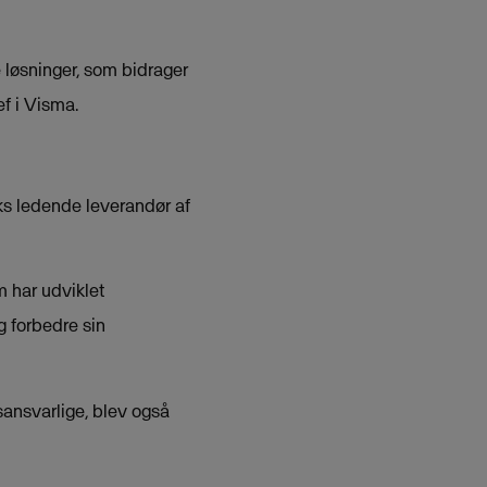
 løsninger, som bidrager
ef i Visma.
ks ledende leverandør af
m har udviklet
g forbedre sin
sansvarlige, blev også