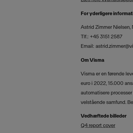
For yderligere informat
Astrid Zimmer Nielsen
Tlf.: +45 3151 2587
Email:
astrid.zimmer@v
Om Visma
Visma er en førende lev
euro i 2022, 15.000 ansa
automatisere processer i 
velstående samfund. B
Vedhæftede billeder
Q4 report cover