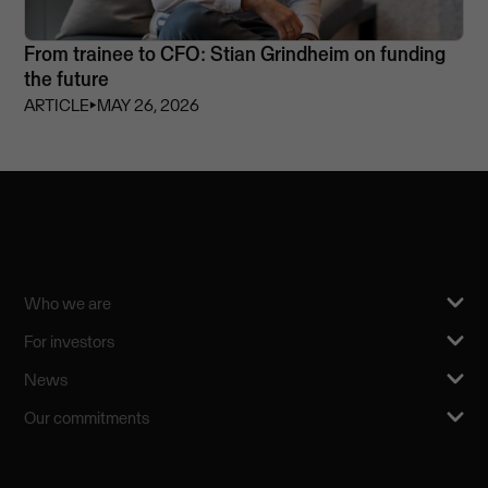
From trainee to CFO: Stian Grindheim on funding
the future
ARTICLE
⏵
MAY 26, 2026
Who we are
For investors
News
Our commitments