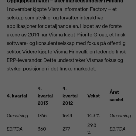
Oppkjøpsaktivitet – øker markedsandeler i Finland
I november kjøpte Visma Information Factory – et
selskap som utvikler og forvalter interaktive
applikasjoner for detaljhandelen. I løpet av de første
ukene av 2014 har Visma kjøpt Priorite Group, et finsk
software- og konsulentselskap med fokus på offentlig
sektor. Videre kjøpte Visma Finnvalli, en ledende finsk
ERP-leverandør. Dette understreker Vismas fokus og
styrker posisjonen i det finske markedet.
4.
4.
Året
4. kvartal
kvartal
kvartal
Vekst
samlet
2013
2012
Omsetning
1765
1544
14.3 %
Omsetning
29.8
EBITDA
360
277
EBITDA
%