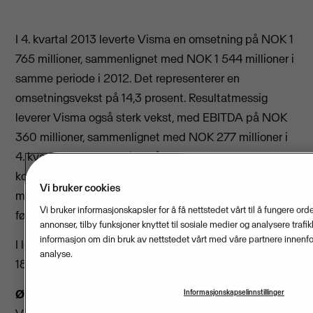
I 4. kvartal 2013 leverte Visma en omsetning på NOK 1
765 millioner, sammenlignet med NOK 1 544 millioner i
samme periode i 2012. Det representerer en
omsetningsvekst på 14,3 prosent. Resultatmessig
leverer Visma også sterk vekst, med EBITDA på NOK
360 millioner, sammenlignet med NOK 277 millioner i
4. kvartal 2012, en økning på 29,8 prosent. Netto
kontantstrøm etter skatt i 4.kvartal var NOK 346,1
Vi bruker cookies
millioner, sammenlignet med NOK 315,7 millioner året
Vi bruker informasjonskapsler for å få nettstedet vårt til å fungere orde
før.
annonser, tilby funksjoner knyttet til sosiale medier og analysere trafi
informasjon om din bruk av nettstedet vårt med våre partnere innenfo
I løpet av 4. kvartal 2013 økte EBITDA-marginen fra
analyse.
18,0 prosent til 20,4 prosent.
Økt etterspørsel etter skytjenester
Informasjonskapselinnstillinger