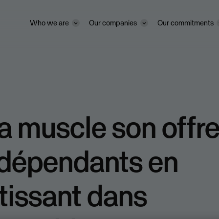
Who we are
Our companies
Our commitments
 muscle son offre
ndépendants en
tissant dans