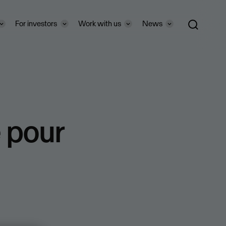
For investors
Work with us
News
 pour