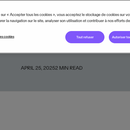
untable
 sur « Accepter tous les cookies », vous acceptez le stockage de cookies sur vo
er la navigation sur le site, analyser son utilisation et contribuer à nos efforts d
once un investissement dans la so
untable, leader des solutions com
es cookies
Tout refuser
Autoriser to
ntelligentes pour les indépendants.
APRIL 25, 2025
2
MIN READ